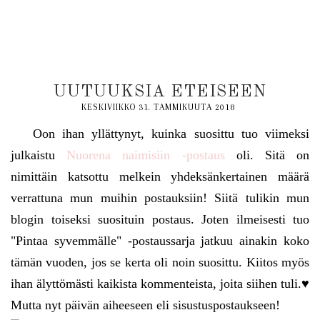
UUTUUKSIA ETEISEEN
KESKIVIIKKO 31. TAMMIKUUTA 2018
Oon ihan yllättynyt, kuinka suosittu tuo viimeksi
julkaistu
Nuorena naimisiin -postaus
oli. Sitä on
nimittäin katsottu melkein yhdeksänkertainen määrä
verrattuna mun muihin postauksiin! Siitä tulikin mun
blogin toiseksi suosituin postaus. Joten ilmeisesti tuo
"Pintaa syvemmälle" -postaussarja jatkuu ainakin koko
tämän vuoden, jos se kerta oli noin suosittu. Kiitos myös
ihan älyttömästi kaikista kommenteista, joita siihen tuli.♥
Mutta nyt päivän aiheeseen eli sisustuspostaukseen!