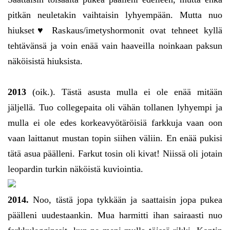
pitkän neuletakin vaihtaisin lyhyempään. Mutta nuo
hiukset♥ Raskaus/imetyshormonit ovat tehneet kyllä
tehtävänsä ja voin enää vain haaveilla noinkaan paksun
näköisistä hiuksista.
2013
(oik.). Tästä asusta mulla ei ole enää mitään
jäljellä. Tuo collegepaita oli vähän tollanen lyhyempi ja
mulla ei ole edes korkeavyötäröisiä farkkuja vaan oon
vaan laittanut mustan topin siihen väliin. En enää pukisi
tätä asua päälleni. Farkut tosin oli kivat! Niissä oli jotain
leopardin turkin näköistä kuviointia.
2014.
Noo, tästä jopa tykkään ja saattaisin jopa pukea
päälleni uudestaankin. Mua harmitti ihan sairaasti nuo