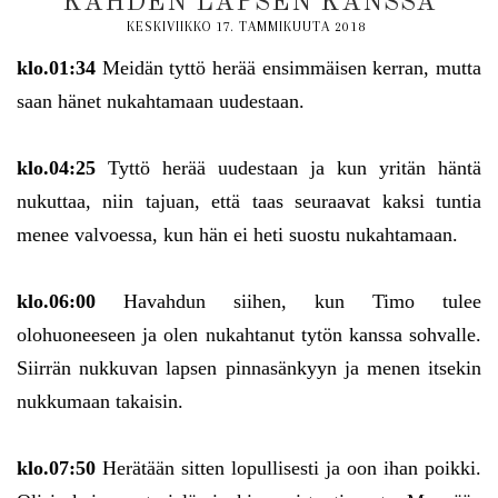
KAHDEN LAPSEN KANSSA
KESKIVIIKKO 17. TAMMIKUUTA 2018
klo.01:34
Meidän tyttö herää ensimmäisen kerran, mutta
saan hänet nukahtamaan uudestaan.
klo.04:25
Tyttö herää uudestaan ja kun yritän häntä
nukuttaa, niin tajuan, että taas seuraavat kaksi tuntia
menee valvoessa, kun hän ei heti suostu nukahtamaan.
klo.06:00
Havahdun siihen, kun Timo tulee
olohuoneeseen ja olen nukahtanut tytön kanssa sohvalle.
Siirrän nukkuvan lapsen pinnasänkyyn ja menen itsekin
nukkumaan takaisin.
klo.07:50
Herätään sitten lopullisesti ja oon ihan poikki.