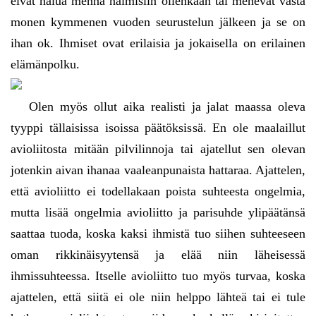
eivät halua mennä naimisiin ollenkaan tai menevät vasta
monen kymmenen vuoden seurustelun jälkeen ja se on
ihan ok. Ihmiset ovat erilaisia ja jokaisella on erilainen
elämänpolku.
Olen myös ollut aika realisti ja jalat maassa oleva
tyyppi tällaisissa isoissa päätöksissä. En ole maalaillut
avioliitosta mitään pilvilinnoja tai ajatellut sen olevan
jotenkin aivan ihanaa vaaleanpunaista hattaraa. Ajattelen,
että avioliitto ei todellakaan poista suhteesta ongelmia,
mutta lisää ongelmia avioliitto ja parisuhde ylipäätänsä
saattaa tuoda, koska kaksi ihmistä tuo siihen suhteeseen
oman rikkinäisyytensä ja elää niin läheisessä
ihmissuhteessa. Itselle avioliitto tuo myös turvaa, koska
ajattelen, että siitä ei ole niin helppo lähteä tai ei tule