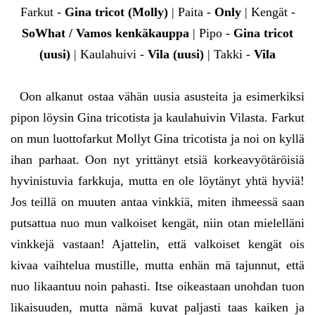
Farkut -
Gina tricot (Molly)
| Paita -
Only
| Kengät -
SoWhat / Vamos kenkäkauppa
| Pipo -
Gina tricot
(uusi)
| Kaulahuivi -
Vila (uusi)
| Takki -
Vila
Oon alkanut ostaa vähän uusia asusteita ja esimerkiksi
pipon löysin Gina tricotista ja kaulahuivin Vilasta. Farkut
on mun luottofarkut Mollyt Gina tricotista ja noi on kyllä
ihan parhaat. Oon nyt yrittänyt etsiä korkeavyötäröisiä
hyvinistuvia farkkuja, mutta en ole löytänyt yhtä hyviä!
Jos teillä on muuten antaa vinkkiä, miten ihmeessä saan
putsattua nuo mun valkoiset kengät, niin otan mielelläni
vinkkejä vastaan! Ajattelin, että valkoiset kengät ois
kivaa vaihtelua mustille, mutta enhän mä tajunnut, että
nuo likaantuu noin pahasti. Itse oikeastaan unohdan tuon
likaisuuden, mutta nämä kuvat paljasti taas kaiken ja