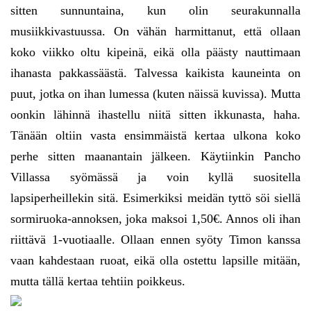
sitten sunnuntaina, kun olin seurakunnalla
musiikkivastuussa. On vähän harmittanut, että ollaan
koko viikko oltu kipeinä, eikä olla päästy nauttimaan
ihanasta pakkassäästä. Talvessa kaikista kauneinta on
puut, jotka on ihan lumessa (kuten näissä kuvissa). Mutta
oonkin lähinnä ihastellu niitä sitten ikkunasta, haha.
Tänään oltiin vasta ensimmäistä kertaa ulkona koko
perhe sitten maanantain jälkeen. Käytiinkin Pancho
Villassa syömässä ja voin kyllä suositella
lapsiperheillekin sitä. Esimerkiksi meidän tyttö söi siellä
sormiruoka-annoksen, joka maksoi 1,50€. Annos oli ihan
riittävä 1-vuotiaalle. Ollaan ennen syöty Timon kanssa
vaan kahdestaan ruoat, eikä olla ostettu lapsille mitään,
mutta tällä kertaa tehtiin poikkeus.