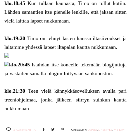
klo.18:45
Kun tullaan kaupasta, Timo on tullut kotiin.
Lähden samantien itse pienelle lenkille, että jaksan sitten
vielä laittaa lapset nukkumaan.
klo.19:20
Timo on tehnyt lasten kanssa iltasiivoukset ja
laitamme yhdessä lapset iltapalan kautta nukkumaan.
klo.20:45
Istahdan itse koneelle tekemään blogijuttuja
ja vastailen samalla blogiin liittyvään sähköpostiin.
klo.21:30
Teen vielä kännykkäsovelluksen avulla pari
treeniohjelmaa, jonka jälkeen siirryn suihkun kautta
nukkumaan.
2 KOMMENTTIA
CATEGORY:
LAPSET
,
LIFESTYLE
,
MY DAY