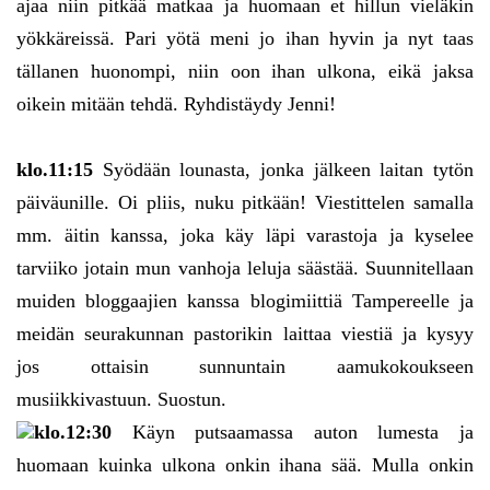
ajaa niin pitkää matkaa ja huomaan et hillun vieläkin
yökkäreissä. Pari yötä meni jo ihan hyvin ja nyt taas
tällanen huonompi, niin oon ihan ulkona, eikä jaksa
oikein mitään tehdä. Ryhdistäydy Jenni!
klo.11:15
Syödään lounasta, jonka jälkeen laitan tytön
päiväunille. Oi pliis, nuku pitkään! Viestittelen samalla
mm. äitin kanssa, joka käy läpi varastoja ja kyselee
tarviiko jotain mun vanhoja leluja säästää. Suunnitellaan
muiden bloggaajien kanssa blogimiittiä Tampereelle ja
meidän seurakunnan pastorikin laittaa viestiä ja kysyy
jos ottaisin sunnuntain aamukokoukseen
musiikkivastuun. Suostun.
klo.12:30
Käyn putsaamassa auton lumesta ja
huomaan kuinka ulkona onkin ihana sää. Mulla onkin