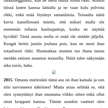
farkkulegginssit, kun ne meni mulla töissä rikki. Kontin
töissä lasten kanssa lattialla ja ne vaan kulu polvista
rikki, enkä enää löytänyt samanlaisia. Toisaalta näitä
kuvia katsellessani mietin, että miksei mulla ole
enemmän tollasia kauluspaitoja, koska ne näyttää
hyvältä! Tästä asusta mulla ei enää ole mitään jäljellä.
Kengät heitin justiin jouluna pois, kun ne meni ihan
totaalisesti rikki. Huomatkaa muuten tuo ihana tausta
meidän entisen asunnon terassilla. Näitä tulee näkymään
aika usein, haha.
2015
. Omasta mielestäni tämä asu on ihan kamala ja oon
niin turvonneen näköinen! Mutta asiaa selittää se, että
olen synnyttänyt ihan muutama viikko sitten enkä ollut
sinut kroppani kanssa. Tämän asunkin vaatteet olen