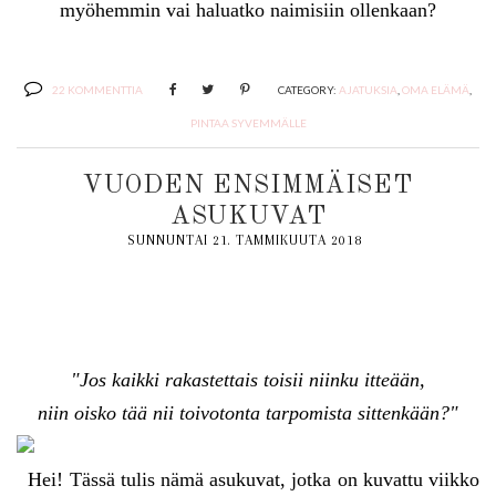
myöhemmin vai haluatko naimisiin ollenkaan?
22 KOMMENTTIA
CATEGORY:
AJATUKSIA
,
OMA ELÄMÄ
,
PINTAA SYVEMMÄLLE
VUODEN ENSIMMÄISET
ASUKUVAT
SUNNUNTAI 21. TAMMIKUUTA 2018
"Jos kaikki rakastettais toisii niinku itteään,
niin oisko tää nii toivotonta tarpomista sittenkään?"
Hei! Tässä tulis nämä asukuvat, jotka on kuvattu viikko