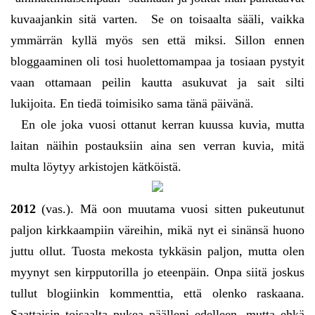
kuvaajankin sitä varten. Se on toisaalta sääli, vaikka
ymmärrän kyllä myös sen että miksi. Sillon ennen
bloggaaminen oli tosi huolettomampaa ja tosiaan pystyit
vaan ottamaan peilin kautta asukuvat ja sait silti
lukijoita. En tiedä toimisiko sama tänä päivänä.
En ole joka vuosi ottanut kerran kuussa kuvia, mutta
laitan näihin postauksiin aina sen verran kuvia, mitä
multa löytyy arkistojen kätköistä.
2012
(vas.). Mä oon muutama vuosi sitten pukeutunut
paljon kirkkaampiin väreihin, mikä nyt ei sinänsä huono
juttu ollut. Tuosta mekosta tykkäsin paljon, mutta olen
myynyt sen kirpputorilla jo eteenpäin. Onpa siitä joskus
tullut blogiinkin kommenttia, että olenko raskaana.
Saattaisin toisaalta pukea päälleni edelleen, mutta ehkä