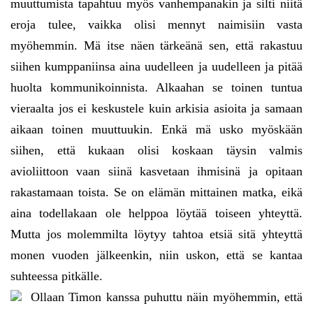
muuttumista tapahtuu myös vanhempanakin ja silti niitä
eroja tulee, vaikka olisi mennyt naimisiin vasta
myöhemmin. Mä itse näen tärkeänä sen, että rakastuu
siihen kumppaniinsa aina uudelleen ja uudelleen ja pitää
huolta kommunikoinnista. Alkaahan se toinen tuntua
vieraalta jos ei keskustele kuin arkisia asioita ja samaan
aikaan toinen muuttuukin. Enkä mä usko myöskään
siihen, että kukaan olisi koskaan täysin valmis
avioliittoon vaan siinä kasvetaan ihmisinä ja opitaan
rakastamaan toista. Se on elämän mittainen matka, eikä
aina todellakaan ole helppoa löytää toiseen yhteyttä.
Mutta jos molemmilta löytyy tahtoa etsiä sitä yhteyttä
monen vuoden jälkeenkin, niin uskon, että se kantaa
suhteessa pitkälle.
Ollaan Timon kanssa puhuttu näin myöhemmin, että