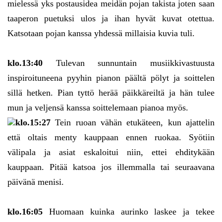
mielessä yks postausidea meidän pojan takista joten saan
taaperon puetuksi ulos ja ihan hyvät kuvat otettua.
Katsotaan pojan kanssa yhdessä millaisia kuvia tuli.
klo.13:40
Tulevan sunnuntain musiikkivastuusta
inspiroituneena pyyhin pianon päältä pölyt ja soittelen
sillä hetken. Pian tyttö herää päikkäreiltä ja hän tulee
mun ja veljensä kanssa soittelemaan pianoa myös.
klo.15:27
Tein ruoan vähän etukäteen, kun ajattelin
että oltais menty kauppaan ennen ruokaa. Syötiin
välipala ja asiat eskaloitui niin, ettei ehditykään
kauppaan. Pitää katsoa jos illemmalla tai seuraavana
päivänä menisi.
klo.16:05
Huomaan kuinka aurinko laskee ja tekee