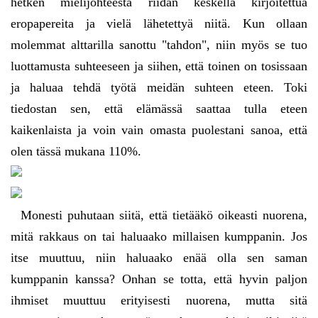
hetken mielijohteesta riidan keskellä kirjoitettua
eropapereita ja vielä lähetettyä niitä. Kun ollaan
molemmat alttarilla sanottu "tahdon", niin myös se tuo
luottamusta suhteeseen ja siihen, että toinen on tosissaan
ja haluaa tehdä työtä meidän suhteen eteen. Toki
tiedostan sen, että elämässä saattaa tulla eteen
kaikenlaista ja voin vain omasta puolestani sanoa, että
olen tässä mukana 110%.
Monesti puhutaan siitä, että tietääkö oikeasti nuorena,
mitä rakkaus on tai haluaako millaisen kumppanin. Jos
itse muuttuu, niin haluaako enää olla sen saman
kumppanin kanssa? Onhan se totta, että hyvin paljon
ihmiset muuttuu erityisesti nuorena, mutta sitä