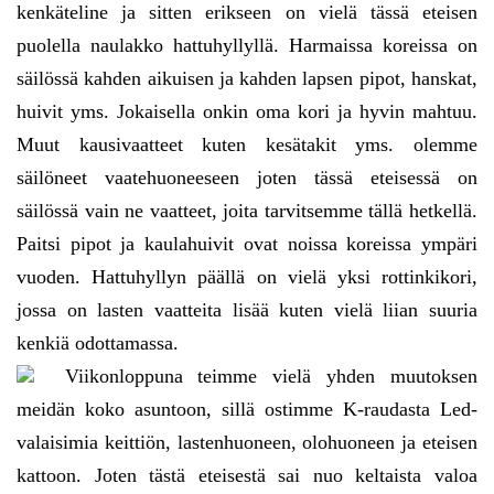
kenkäteline ja sitten erikseen on vielä tässä eteisen
puolella naulakko hattuhyllyllä. Harmaissa koreissa on
säilössä kahden aikuisen ja kahden lapsen pipot, hanskat,
huivit yms. Jokaisella onkin oma kori ja hyvin mahtuu.
Muut kausivaatteet kuten kesätakit yms. olemme
säilöneet vaatehuoneeseen joten tässä eteisessä on
säilössä vain ne vaatteet, joita tarvitsemme tällä hetkellä.
Paitsi pipot ja kaulahuivit ovat noissa koreissa ympäri
vuoden. Hattuhyllyn päällä on vielä yksi rottinkikori,
jossa on lasten vaatteita lisää kuten vielä liian suuria
kenkiä odottamassa.
Viikonloppuna teimme vielä yhden muutoksen
meidän koko asuntoon, sillä ostimme K-raudasta Led-
valaisimia keittiön, lastenhuoneen, olohuoneen ja eteisen
kattoon. Joten tästä eteisestä sai nuo keltaista valoa