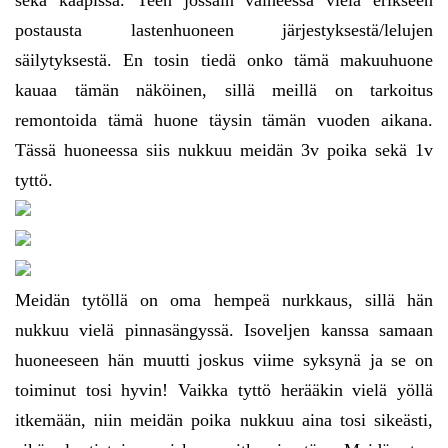
sekä kaapissa. Teen jossain vaiheessa vielä erikseen
postausta lastenhuoneen järjestyksestä/lelujen
säilytyksestä. En tosin tiedä onko tämä makuuhuone
kauaa tämän näköinen, sillä meillä on tarkoitus
remontoida tämä huone täysin tämän vuoden aikana.
Tässä huoneessa siis nukkuu meidän 3v poika sekä 1v
tyttö.
Meidän tytöllä on oma hempeä nurkkaus, sillä hän
nukkuu vielä pinnasängyssä. Isoveljen kanssa samaan
huoneeseen hän muutti joskus viime syksynä ja se on
toiminut tosi hyvin! Vaikka tyttö herääkin vielä yöllä
itkemään, niin meidän poika nukkuu aina tosi sikeästi,