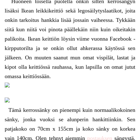
Huoneen toisella puolella onkin sitten kerrosängyn
lisäksi Ikean leikkikeittiö sekä legosäilytyslaatikot, joita
onkin tarkoitus hankkia lisää jossain vaiheessa. Tykkään
siitä kun niitä voi pinota päällekäin niin kuin oikeitakin
palikoita. Ikean keittiön löysin viime vuonna Facebook -
kirpputorilta ja se onkin ollut ahkerassa käytössä sen
jälkeen. On muuten saanut mun omat vispilät, lastat ja
kipot olla keittiössä rauhassa, kun lapsilla on omat jutut
omassa keittiössään.
Tämä kerrossänky on pienempi kuin normaalikokoinen
sänky, jonka vuoksi se alunperin hankittiinkin. Sen
patjakoko on 70cm x 155cm ja koko sänky on korkea
vain 140cm. Olen tehnyt aiemmin
postauksen
sängystä.