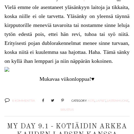
Vielä emme ole asentaneet yläsänkyyn laitoja ja tikkaita,
koska niille ei ole tarvetta. Yläsänky on yleensä täynnä
kirpputorille meneviä tavaroita tai nostamme sinne leluja
tytön edestä pois, ettei hän revi, tuhoa tai syö niitä.
Erityisesti pojan dublorakennelmat menee sinne turvaan,
koska niitä ei kuulemma saa hajottaa. Haha. Tämä sänky
on kyllä ihan lemppari ja niin näppärän kokoinen.
Mukavaa viikonloppua!♥
8 KOMMENTTIA
CATEGORY:
KOTI
,
LAPSET
,
LASTENHUONE
,
SISUSTUS
MY DAY 9.1 - KOTIÄIDIN ARKEA