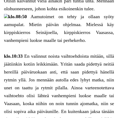
Olisin kaivannut vielä ainakin pari tuntia unta. Mennään
olohuoneeseen, johon kohta esikoinenkin tulee.
klo.08:50
Aamutoimet on tehty ja ollaan syöty
aamupalat. Mietin päivän ohjelmaa. Mielessä käy
kirppiskierros Seinäjoella, kirppiskierros Vaasassa,
vanhempieni luokse maalle tai perhekerho.
klo.10:33
En valinnut noista vaihtoehdoista mitään, sillä
jäätiinkin kotiin leikkimään. Yritän saada pidettyä neitiä
hereillä päiväruokaan asti, että saan pidettyä hänellä
rytmin yllä. Jos mennään autolla edes lyhyt matka, niin
unet on taattu ja rytmit pilalla. Ainoa varteenotettava
vaihtoehto olisi lähteä vanhempieni luokse maalle tai
Vaasaan, koska niihin on noin tunnin ajomatka, niin se
olisi sopiva aika päiväunille. En kuitenkaan jaksa tänään