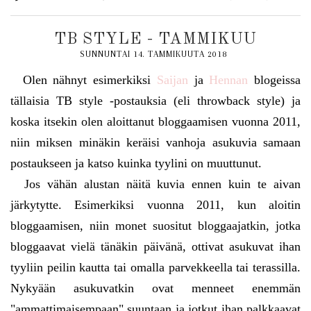
TB STYLE - TAMMIKUU
SUNNUNTAI 14. TAMMIKUUTA 2018
Olen nähnyt esimerkiksi
Saijan
ja
Hennan
blogeissa
tällaisia TB style -postauksia (eli throwback style) ja
koska itsekin olen aloittanut bloggaamisen vuonna 2011,
niin miksen minäkin keräisi vanhoja asukuvia samaan
postaukseen ja katso kuinka tyylini on muuttunut.
Jos vähän alustan näitä kuvia ennen kuin te aivan
järkytytte. Esimerkiksi vuonna 2011, kun aloitin
bloggaamisen, niin monet suositut bloggaajatkin, jotka
bloggaavat vielä tänäkin päivänä, ottivat asukuvat ihan
tyyliin peilin kautta tai omalla parvekkeella tai terassilla.
Nykyään asukuvatkin ovat menneet enemmän
"ammattimaisempaan" suuntaan ja jotkut ihan palkkaavat