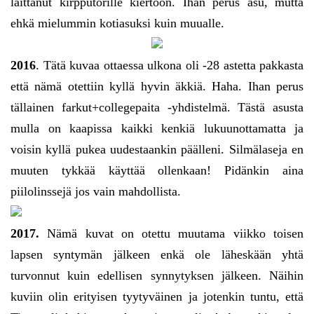
laittanut kirpputorille kiertoon. Ihan perus asu, mutta
ehkä mielummin kotiasuksi kuin muualle.
2016
. Tätä kuvaa ottaessa ulkona oli -28 astetta pakkasta
että nämä otettiin kyllä hyvin äkkiä. Haha. Ihan perus
tällainen farkut+collegepaita -yhdistelmä. Tästä asusta
mulla on kaapissa kaikki kenkiä lukuunottamatta ja
voisin kyllä pukea uudestaankin päälleni. Silmälaseja en
muuten tykkää käyttää ollenkaan! Pidänkin aina
piilolinssejä jos vain mahdollista.
2017.
Nämä kuvat on otettu muutama viikko toisen
lapsen syntymän jälkeen enkä ole läheskään yhtä
turvonnut kuin edellisen synnytyksen jälkeen. Näihin
kuviin olin erityisen tyytyväinen ja jotenkin tuntu, että