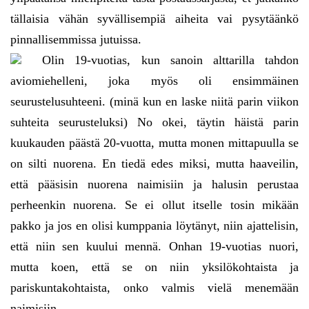
tällaisia vähän syvällisempiä aiheita vai pysytäänkö
pinnallisemmissa jutuissa.
Olin 19-vuotias, kun sanoin alttarilla tahdon
aviomiehelleni, joka myös oli ensimmäinen
seurustelusuhteeni. (minä kun en laske niitä parin viikon
suhteita seurusteluksi) No okei, täytin häistä parin
kuukauden päästä 20-vuotta, mutta monen mittapuulla se
on silti nuorena. En tiedä edes miksi, mutta haaveilin,
että pääsisin nuorena naimisiin ja halusin perustaa
perheenkin nuorena. Se ei ollut itselle tosin mikään
pakko ja jos en olisi kumppania löytänyt, niin ajattelisin,
että niin sen kuului mennä. Onhan 19-vuotias nuori,
mutta koen, että se on niin yksilökohtaista ja
pariskuntakohtaista, onko valmis vielä menemään
naimisiin.