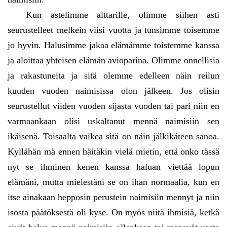
Kun astelimme alttarille, olimme siihen asti
seurustelleet melkein viisi vuotta ja tunsimme toisemme
jo hyvin. Halusimme jakaa elämämme toistemme kanssa
ja aloittaa yhteisen elämän avioparina. Olimme onnellisia
ja rakastuneita ja sitä olemme edelleen näin reilun
kuuden vuoden naimisissa olon jälkeen. Jos olisin
seurustellut viiden vuoden sijasta vuoden tai pari niin en
varmaankaan olisi uskaltanut mennä naimisiin sen
ikäisenä. Toisaalta vaikea sitä on näin jälkikäteen sanoa.
Kyllähän mä ennen häitäkin vielä mietin, että onko tässä
nyt se ihminen kenen kanssa haluan viettää lopun
elämäni, mutta mielestäni se on ihan normaalia, kun en
itse ainakaan hepposin perustein naimisiin mennyt ja niin
isosta päätöksestä oli kyse. On myös niitä ihmisiä, ketkä