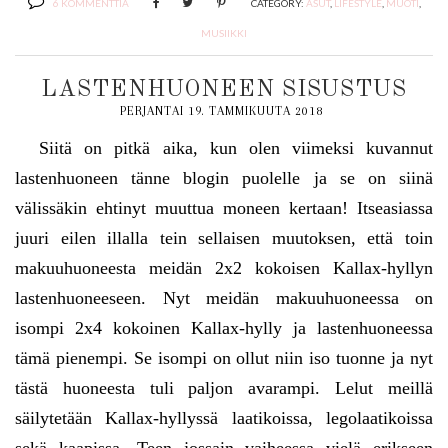
6 KOMMENTTIA
CATEGORY:
ASUT
,
LIFESTYLE
,
MUOTI
,
MUSIIKKI
LASTENHUONEEN SISUSTUS
PERJANTAI 19. TAMMIKUUTA 2018
Siitä on pitkä aika, kun olen viimeksi kuvannut
lastenhuoneen tänne blogin puolelle ja se on siinä
välissäkin ehtinyt muuttua moneen kertaan! Itseasiassa
juuri eilen illalla tein sellaisen muutoksen, että toin
makuuhuoneesta meidän 2x2 kokoisen Kallax-hyllyn
lastenhuoneeseen. Nyt meidän makuuhuoneessa on
isompi 2x4 kokoinen Kallax-hylly ja lastenhuoneessa
tämä pienempi. Se isompi on ollut niin iso tuonne ja nyt
tästä huoneesta tuli paljon avarampi. Lelut meillä
säilytetään Kallax-hyllyssä laatikoissa, legolaatikoissa