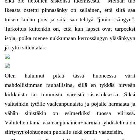
eikä ole tietoinen siskonsa itkemisestä. Meidän tuo
Ikeasta ostettu pinnasänky on sellainen, että siitä saa
toisen laidan pois ja siitä saa tehtyä "juniori-sängyn".
Tarkoitus kuitenkin on, että kun lapset ovat tarpeeksi
isoja, poika menee nukkumaan kerrossängyn yläsänkyyn
ja tyttö sitten alas.
Olen halunnut pitää tässä huoneessa värit
mahdollisimman rauhallisina, sillä en tykkää hirveän
kirkkaista tai tummista väreistä sisustuksessa. Siksi
valitsinkin tytölle vaaleanpunaista ja pojalle harmaata ja
vähän sinistäkin on esimerkiksi tuossa viirissä.
Vähitellen tämä vaaleanpunainen+harmaa -yhdistelmä on
siirtynyt olohuoneen puolelle sekä omiin vaatteisiin.