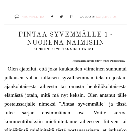
4 KOMMENTTIA
CATEGORY:
KOTI
,
SISUSTUS
PINTAA SYVEMMÄLLE 1 -
NUORENA NAIMISIIN
SUNNUNTAI 28. TAMMIKUUTA 2018
Postauksen kuvat: Snow White Photography
Olen ajatellut, että joka kuukauden viimeinen sunnuntai
julkaisen vähän tällaisen syvällisemmän tekstin jostain
ajankohtaisesta aiheesta tai omasta henkilökohtaisesta
elämästä jotain, mitä mä nyt keksin. Olen antanut tälle
postaussarjalle nimeksi "Pintaa syvemmälle" ja tässä
tulee sarjan ensimmäinen osa. Voitte kertoa
kommenttiboksiin mielipiteitänne aiheeseen liittyen tai
ylipäätänsä mielipiteitä tästä postaussarjasta, et jatkanko