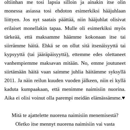
oltiinhan me tosi lapsia silloin ja ainakin itse olin
monessa asiassa tosi ehdoton esimerkiksi hääjuhlaan
liittyen. Jos nyt saatais päättää, niin hääjuhlat olisivat
erilaiset monellakin tapaa. Mulle oli esimerkiksi myös
tärkeää, että maksamme häämme kokonaan itse tai
siirrämme häitä. Ehkä se on ollut sitä itsenäisyyttä tai
kypsyyttä (tai jääräpäisyyttä), ettemme edes olettaneet
vanhempiemme maksavan mitään. No, emme joutuneet
siirtämään häitä vaan saimme juhlia häitämme syksyllä
2011. Ja näin reilun kuuden vuoden jälkeen, niin ei kyllä
kaduta kumpaakaan, että menimme naimisiin nuorina.
Aika ei olisi voinut olla parempi meidän elämässämme.♥
Mitä te ajattelette nuorena naimisiin menemisestä?
Oletko itse mennyt nuorena naimisiin vai vasta