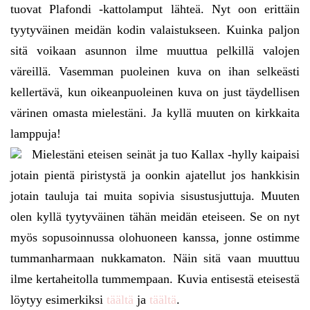
tuovat Plafondi -kattolamput lähteä. Nyt oon erittäin
tyytyväinen meidän kodin valaistukseen. Kuinka paljon
sitä voikaan asunnon ilme muuttua pelkillä valojen
väreillä. Vasemman puoleinen kuva on ihan selkeästi
kellertävä, kun oikeanpuoleinen kuva on just täydellisen
värinen omasta mielestäni. Ja kyllä muuten on kirkkaita
lamppuja!
Mielestäni eteisen seinät ja tuo Kallax -hylly kaipaisi
jotain pientä piristystä ja oonkin ajatellut jos hankkisin
jotain tauluja tai muita sopivia sisustusjuttuja. Muuten
olen kyllä tyytyväinen tähän meidän eteiseen. Se on nyt
myös sopusoinnussa olohuoneen kanssa, jonne ostimme
tummanharmaan nukkamaton. Näin sitä vaan muuttuu
ilme kertaheitolla tummempaan. Kuvia entisestä eteisestä
löytyy esimerkiksi
täältä
ja
täältä
.