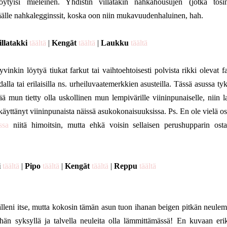
öytyisi mieleinen. Yhdistin villatakin nahkahousujen (jotka tos
 päälle nahkalegginssit, koska oon niin mukavuudenhaluinen, hah.
illatakki
täältä
|
Kengät
täältä
|
Laukku
täältä
vinkin löytyä tiukat farkut tai vaihtoehtoisesti polvista rikki olevat f
alla tai erilaisilla ns. urheiluvaatemerkkien asusteilla. Tässä asussa ty
itää mun tietty olla uskollinen mun lempivärille viininpunaiselle, niin l
äyttänyt viininpunaista näissä asukokonaisuuksissa. Ps. En ole vielä os
ssa
niitä himoitsin, mutta ehkä voisin sellaisen perushupparin osta
i
täältä
|
Pipo
täältä
|
Kengät
täältä
|
Reppu
täältä
älleni itse, mutta kokosin tämän asun tuon ihanan beigen pitkän neule
äähän syksyllä ja talvella neuleita olla lämmittämässä! En kuvaan eri