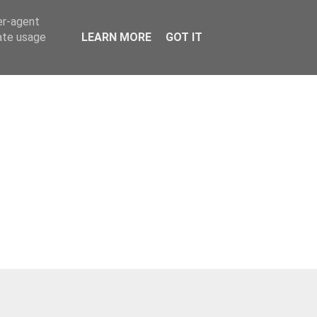
er-agent
rate usage
LEARN MORE
GOT IT