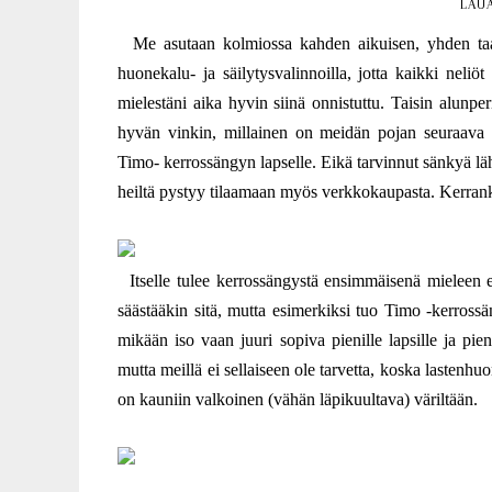
LAUA
Me asutaan kolmiossa kahden aikuisen, yhden taa
huonekalu- ja säilytysvalinnoilla, jotta kaikki neliöt
mielestäni aika hyvin siinä onnistuttu. Taisin alunpe
hyvän vinkin, millainen on meidän pojan seuraava sä
Timo- kerrossängyn lapselle. Eikä tarvinnut sänkyä lä
heiltä pystyy tilaamaan myös verkkokaupasta. Kerranki
Itselle tulee kerrossängystä ensimmäisenä mieleen et
säästääkin sitä, mutta esimerkiksi tuo Timo -kerros
mikään iso vaan juuri sopiva pienille lapsille ja pien
mutta meillä ei sellaiseen ole tarvetta, koska lastenh
on kauniin valkoinen (vähän läpikuultava) väriltään.