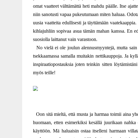
omat vaatteet välttämättä heti mahdu päälle. Itse ajatte
niin sanotusti vapaa pukeutumaan miten haluaa. Odotan 
uusia vaatteita edullisesti ja täyttämään vaatekaappi
kihlajuhliin sopivaa asua tämän mahan kanssa. En ed
suosiolla laittanut vain varastoon.
No vielä ei ole joulun alennusmyyntejä, mutta sai
tsekkaamassa samalla muitakin nettikauppoja. Ja kyllä,
inspiraatiopostauksia joten teinkin sitten löytämistän
myös teille!
Oon sitä mieltä, että musta ja harmaa toimii aina yhd
huomaan, etten esimerkiksi kesällä juurikaan nahka (
käyttöön. Mä haluaisin ostaa itselleni harmaan vill