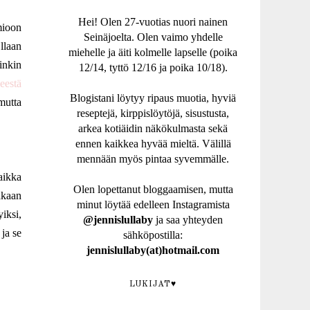
Hei! Olen 27-vuotias nuori nainen
mioon
Seinäjoelta. Olen vaimo yhdelle
llaan
miehelle ja äiti kolmelle lapselle (poika
inkin
12/14, tyttö 12/16 ja poika 10/18).
eestä
Blogistani löytyy ripaus muotia, hyviä
mutta
reseptejä, kirppislöytöjä, sisustusta,
arkea kotiäidin näkökulmasta sekä
ennen kaikkea hyvää mieltä. Välillä
mennään myös pintaa syvemmälle.
aikka
Olen lopettanut bloggaamisen, mutta
akaan
minut löytää edelleen Instagramista
iksi,
@jennislullaby
ja saa yhteyden
ja se
sähköpostilla:
jennislullaby(at)hotmail.com
LUKIJAT♥