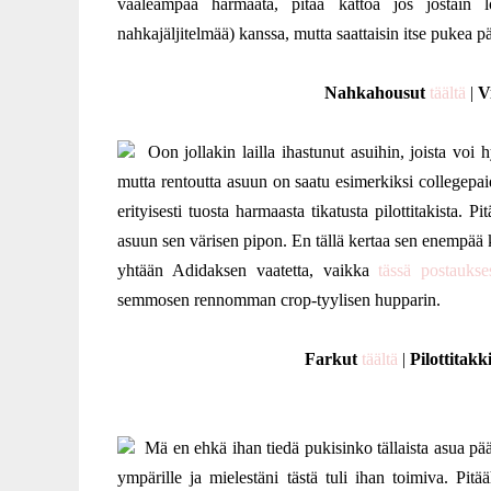
vaaleampaa harmaata, pitää kattoa jos jostain l
nahkajäljitelmää) kanssa, mutta saattaisin itse pukea
Nahkahousut
täältä
|
V
Oon jollakin lailla ihastunut asuihin, joista voi hy
mutta rentoutta asuun on saatu esimerkiksi collegepaid
erityisesti tuosta harmaasta tikatusta pilottitakista. P
asuun sen värisen pipon. En tällä kertaa sen enempää k
yhtään Adidaksen vaatetta, vaikka
tässä postaukse
semmosen rennomman crop-tyylisen hupparin.
Farkut
täältä
|
Pilottitakk
Mä en ehkä ihan tiedä pukisinko tällaista asua pä
ympärille ja mielestäni tästä tuli ihan toimiva. Pit