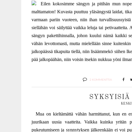
Eilen kokosimme sängyn ja pitihän mun nopeasti
malttamaton! Kuvasta puuttuu yläsängystä laidat, tik
varmaan pariin vuoteen, niin ihan turvallisuussyist
siellähän voi säilyttää vaikka leluja tai petivaatteit
sängyn pakettihinnalla, johon kuului nämä kaikki s
vähän levottomasti, mutta mielellään sinne kuitenkin 
jalkopäässä tikapuita tiellä, niin lisäämmekö siihen 
pää jalkopäähän, niin voisin itsekin nukkua yöni ilman
2 KOMMENTTIA
SYKSYISIÄ
KESKI
Mua on kieltämättä vähän harmittanut, kun en enää
juurikaan uusia vaatteita. Vaikka kuinka yritän
pukeutumiseen ja synnytyksen jälkeenkään ei voi puk