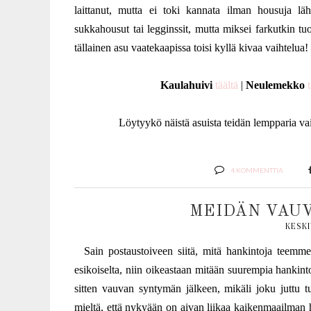
laittanut, mutta ei toki kannata ilman housuja l
sukkahousut tai legginssit, mutta miksei farkutkin t
tällainen asu vaatekaapissa toisi kyllä kivaa vaihtelua!
Kaulahuivi
täältä
|
Neulemekko
t
Löytyykö näistä asuista teidän lempparia vai 
4 KOMMENTTIA
MEIDÄN VAU
KESKI
Sain postaustoiveen siitä, mitä hankintoja teemme
esikoiselta, niin oikeastaan mitään suurempia hankinto
sitten vauvan syntymän jälkeen, mikäli joku juttu t
mieltä, että nykyään on aivan liikaa kaikenmaailman härp