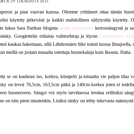
NTAI 29. LOKAKUUTA 2016
peron ja pian vauvan kanssa. Olemme yrittäneet ottaa tämän huo
 olisi käytetty järkevästi ja kaikki mahdollinen säilytystila käytetty. O
rin lukea Sara Parikan blogista
tämän postauksen
kerrossängystä ja sa
nky. Googlettelin erilaisia vaihtoehtoja ja löysin
Lähdesmäen liikk
hteä kaukaa hakemaan, sillä Lähdesmäen liike toimii tuossa Ilmajoella, 
n meillä on jostain muualta ostettuja huonekaluja kuin Ikeasta. Haha.
tä se on kauhean iso, korkea, kömpelö ja toisaalta vie paljon tilaa v
sänky on leveä 76,5cm, 163,5cm pitkä ja 140cm korkea joten ei todell
een huoneeseen. Sängyt voi myös tarvittaessa irrottaa erillisiksi sängy
uone on niin pieni muutenkin. Lisäksi sänky on tehty tukevasta männystä 