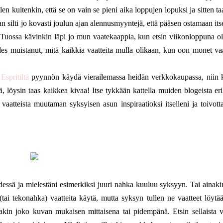
len kuitenkin, että se on vain se pieni aika loppujen lopuksi ja sitten t
silti jo kovasti joulun ajan alennusmyyntejä, että pääsen ostamaan itse
a. Tuossa kävinkin läpi jo mun vaatekaappia, kun etsin viikonloppuna ol
es muistanut, mitä kaikkia vaatteita mulla olikaan, kun oon monet vaa
n
Espritiltä
pyynnön käydä vierailemassa heidän verkkokaupassa, niin 
 löysin taas kaikkea kivaa! Itse tykkään kattella muiden blogeista eril
i vaatteista muutaman syksyisen asun inspiraatioksi itselleni ja toivotta
essä ja mielestäni esimerkiksi juuri nahka kuuluu syksyyn. Tai ainakin
tai tekonahka) vaatteita käytä, mutta syksyn tullen ne vaatteet löytää
atakin joko kuvan mukaisen mittaisena tai pidempänä. Etsin sellaista 