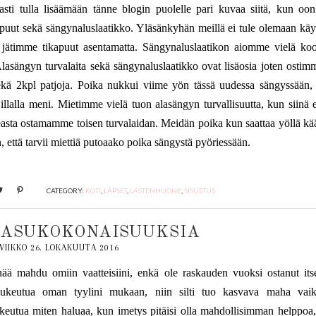
 tulla lisäämään tänne blogin puolelle pari kuvaa siitä, kun oon
apuut sekä sängynaluslaatikko. Yläsänkyhän meillä ei tule olemaan käy
ä jätimme tikapuut asentamatta. Sängynaluslaatikon aiomme vielä koo
a. Alasängyn turvalaita sekä sängynaluslaatikko ovat lisäosia joten ostim
ekä 2kpl patjoja. Poika nukkui viime yön tässä uudessa sängyssään,
illalla meni. Mietimme vielä tuon alasängyn turvallisuutta, kun siinä e
Ikeasta ostamamme toisen turvalaidan. Meidän poika kun saattaa yöllä kä
, että tarvii miettiä putoaako poika sängystä pyöriessään.
CATEGORY:
KOTI
,
LAPSET
,
LASTENHUONE
,
SISUSTUS
 ASUKOKONAISUUKSIA
VIIKKO 26. LOKAKUUTA 2016
 mahdu omiin vaatteisiini, enkä ole raskauden vuoksi ostanut itse
 pukeutua oman tyylini mukaan, niin silti tuo kasvava maha vaik
eutua miten haluaa, kun imetys pitäisi olla mahdollisimman helppoa,