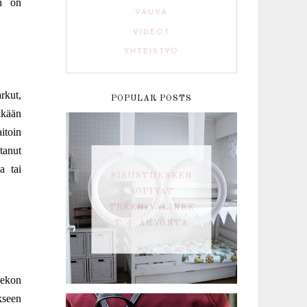
in on
VAUVA
VIDEOT
YHTEISTYÖ
arkut,
POPULAR POSTS
kkään
aitoin
tanut
a tai
SISUSTUKSEEN
SOPIVAT
TREENIVÄLINEE
T + ARVONTA
mekon
kseen