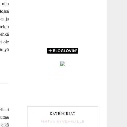
 niin
tössä
ta ja
mekin
 ehkä
i ole
äntyä
lleni
KATEGORIAT
uttaa
PINTAA SYVEMMÄLLE
 eikä