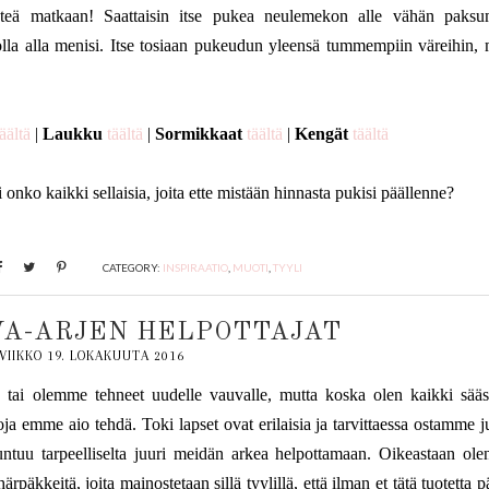
ähteä matkaan! Saattaisin itse pukea neulemekon alle vähän paks
uolla alla menisi. Itse tosiaan pukeudun yleensä tummempiin väreihin, 
äältä
|
Laukku
täältä
|
Sormikkaat
täältä
|
Kengät
täältä
onko kaikki sellaisia, joita ette mistään hinnasta pukisi päällenne?
CATEGORY:
INSPIRAATIO
,
MUOTI
,
TYYLI
VA-ARJEN HELPOTTAJAT
VIIKKO 19. LOKAKUUTA 2016
 tai olemme tehneet uudelle vauvalle, mutta koska olen kaikki sääs
ja emme aio tehdä. Toki lapset ovat erilaisia ja tarvittaessa ostamme ju
untuu tarpeelliselta juuri meidän arkea helpottamaan. Oikeastaan olen
äkkeitä, joita mainostetaan sillä tyylillä, että ilman et tätä tuotetta p