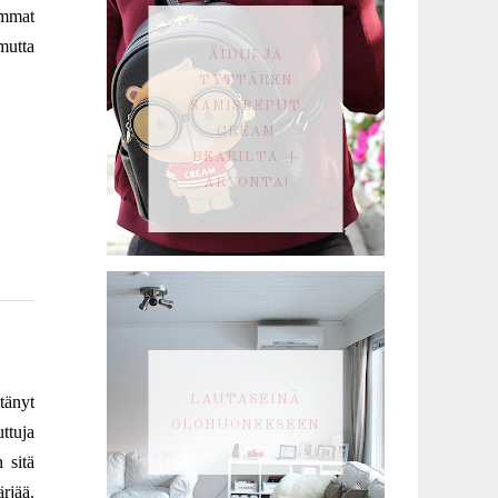
ummat
mutta
ÄIDIN JA
TYTTÄREN
SAMISREPUT
CREAM
BEARILTA +
ARVONTA!
tänyt
LAUTASEINÄ
OLOHUONEESEEN
ttuja
 sitä
ärjää.