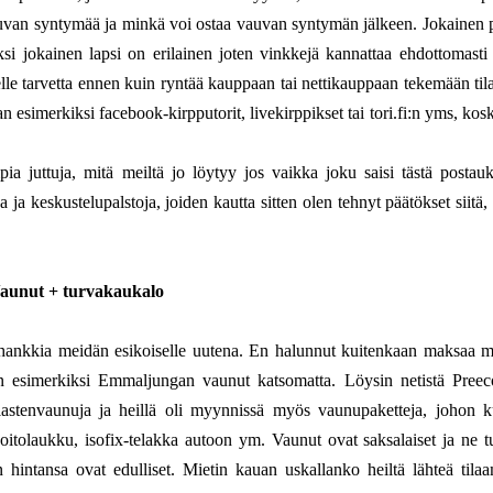
 vauvan syntymää ja minkä voi ostaa vauvan syntymän jälkeen. Jokainen 
äksi jokainen lapsi on erilainen joten vinkkejä kannattaa ehdottomasti 
selle tarvetta ennen kuin ryntää kauppaan tai nettikauppaan tekemään tila
 esimerkiksi facebook-kirpputorit, livekirppikset tai tori.fi:n yms, kos
ia juttuja, mitä meiltä jo löytyy jos vaikka joku saisi tästä postauk
 ja keskustelupalstoja, joiden kautta sitten olen tehnyt päätökset siitä
aunut + turvakaukalo
n hankkia meidän esikoiselle uutena. En halunnut kuitenkaan maksaa m
ätin esimerkiksi Emmaljungan vaunut katsomatta. Löysin netistä Preeco
lastenvaunuja ja heillä oli myynnissä myös vaunupaketteja, johon k
itolaukku, isofix-telakka autoon ym. Vaunut ovat saksalaiset ja ne tu
n hintansa ovat edulliset. Mietin kauan uskallanko heiltä lähteä tila