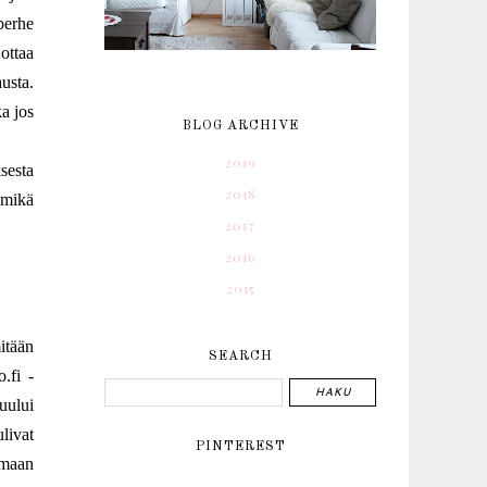
perhe
ottaa
usta.
ka jos
BLOG ARCHIVE
2019
sesta
2018
, mikä
2017
2016
2015
itään
SEARCH
.fi -
uului
livat
PINTEREST
amaan