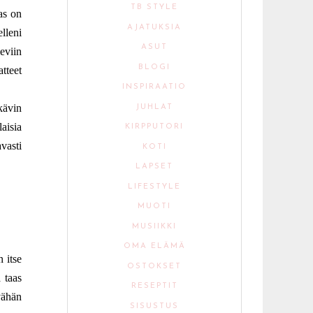
TB STYLE
aas on
AJATUKSIA
lleni
ASUT
eviin
BLOGI
tteet
INSPIRAATIO
kävin
JUHLAT
aisia
KIRPPUTORI
vasti
KOTI
LAPSET
LIFESTYLE
MUOTI
MUSIIKKI
OMA ELÄMÄ
 itse
OSTOKSET
 taas
RESEPTIT
vähän
SISUSTUS