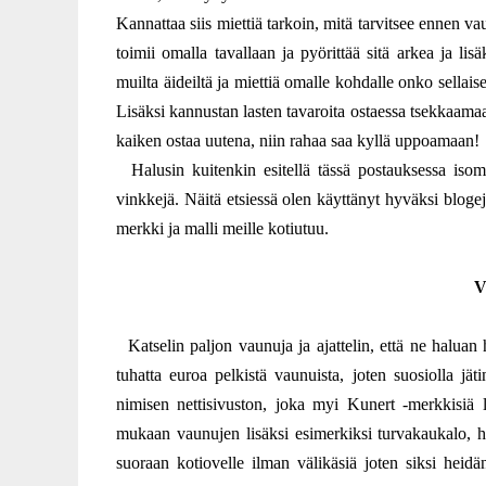
Kannattaa siis miettiä tarkoin, mitä tarvitsee ennen
toimii omalla tavallaan ja pyörittää sitä arkea ja lis
muilta äideiltä ja miettiä omalle kohdalle onko sellai
Lisäksi kannustan lasten tavaroita ostaessa tsekkaamaan
kaiken ostaa uutena, niin rahaa saa kyllä uppoamaan!
Halusin kuitenkin esitellä tässä postauksessa isomp
vinkkejä. Näitä etsiessä olen käyttänyt hyväksi blogeja
merkki ja malli meille kotiutuu.
V
Katselin paljon vaunuja ja ajattelin, että ne halua
tuhatta euroa pelkistä vaunuista, joten suosiolla j
nimisen nettisivuston, joka myi Kunert -merkkisiä 
mukaan vaunujen lisäksi esimerkiksi turvakaukalo, ho
suoraan kotiovelle ilman välikäsiä joten siksi heidä