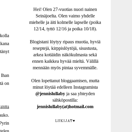
Hei! Olen 27-vuotias nuori nainen
Seinäjoelta. Olen vaimo yhdelle
miehelle ja äiti kolmelle lapselle (poika
12/14, tyttö 12/16 ja poika 10/18).
ikolla
Blogistani löytyy ripaus muotia, hyviä
ikana
reseptejä, kirppislöytöjä, sisustusta,
tänyt
arkea kotiäidin näkökulmasta sekä
ennen kaikkea hyvää mieltä. Välillä
mennään myös pintaa syvemmälle.
 Ihan
Olen lopettanut bloggaamisen, mutta
ttä on
minut löytää edelleen Instagramista
@jennislullaby
ja saa yhteyden
sähköpostilla:
jennislullaby(at)hotmail.com
lillä
auko.
LUKIJAT♥
 Pyrin
telen