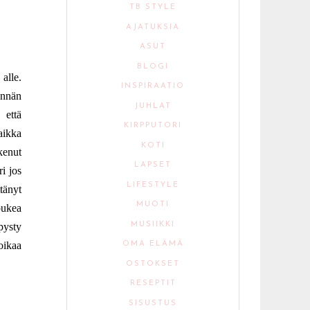
TB STYLE
AJATUKSIA
ASUT
BLOGI
alle.
INSPIRAATIO
önnän
JUHLAT
 että
KIRPPUTORI
aikka
KOTI
kenut
LAPSET
i jos
LIFESTYLE
tänyt
MUOTI
pukea
MUSIIKKI
pysty
oikaa
OMA ELÄMÄ
OSTOKSET
RESEPTIT
SISUSTUS