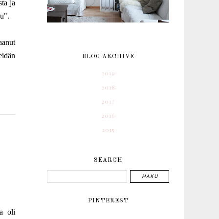
ta ja
ou".
aanut
eidän
BLOG ARCHIVE
2019
2018
2017
2016
2015
SEARCH
PINTEREST
a oli