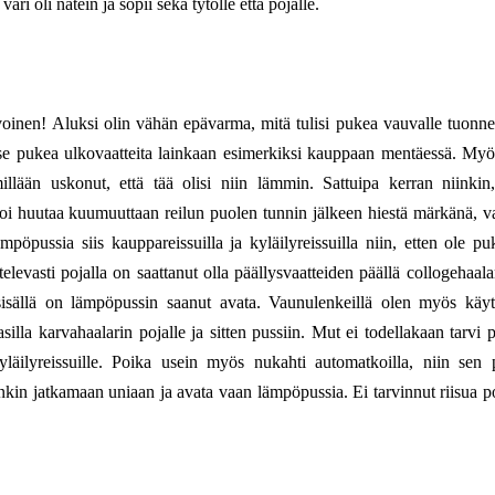
i oli nätein ja sopii sekä tytölle että pojalle.
rvoinen! Aluksi olin vähän epävarma, mitä tulisi pukea vauvalle tuonne 
rvitse pukea ulkovaatteita lainkaan esimerkiksi kauppaan mentäessä. My
llään uskonut, että tää olisi niin lämmin. Sattuipa kerran niinkin,
koi huutaa kuumuuttaan reilun puolen tunnin jälkeen hiestä märkänä, v
pöpussia siis kauppareissuilla ja kyläilyreissuilla niin, etten ole pu
elevasti pojalla on saattanut olla päällysvaatteiden päällä collogehaalar
sisällä on lämpöpussin saanut avata. Vaunulenkeillä olen myös käyt
illa karvahaalarin pojalle ja sitten pussiin. Mut ei todellakaan tarvi 
kyläilyreissuille. Poika usein myös nukahti automatkoilla, niin sen 
inkin jatkamaan uniaan ja avata vaan lämpöpussia. Ei tarvinnut riisua p