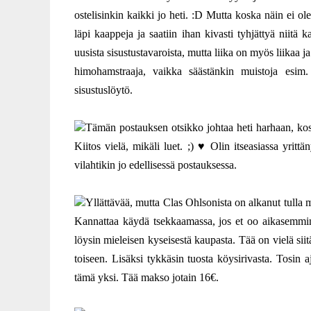
ostelisinkin kaikki jo heti. :D Mutta koska näin ei ol
läpi kaappeja ja saatiin ihan kivasti tyhjättyä niitä 
uusista sisustustavaroista, mutta liika on myös liikaa j
himohamstraaja, vaikka säästänkin muistoja esim.
sisustuslöytö.
Tämän postauksen otsikko johtaa heti harhaan, koska
Kiitos vielä, mikäli luet. ;) ♥ Olin itseasiassa yrittä
vilahtikin jo edellisessä postauksessa.
Yllättävää, mutta Clas Ohlsonista on alkanut tulla m
Kannattaa käydä tsekkaamassa, jos et oo aikasemmin 
löysin mieleisen kyseisestä kaupasta. Tää on vielä siitä
toiseen. Lisäksi tykkäsin tuosta köysirivasta. Tosin aj
tämä yksi. Tää makso jotain 16€.