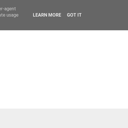
er-agent
rate usage
LEARN MORE
GOT IT