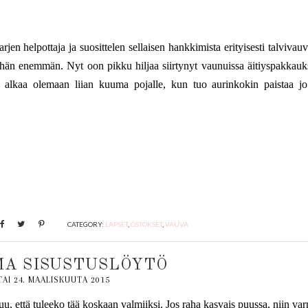
jen helpottaja ja suosittelen sellaisen hankkimista erityisesti talvivauv
ähän enemmän. Nyt oon pikku hiljaa siirtynyt vaunuissa äitiyspakkauk
i alkaa olemaan liian kuuma pojalle, kun tuo aurinkokin paistaa jo
CATEGORY:
LAPSET
,
OSTOKSET
,
VAUVA
A SISUSTUSLÖYTÖ
TAI 24. MAALISKUUTA 2015
ntuu, että tuleeko tää koskaan valmiiksi. Jos raha kasvais puussa, niin v