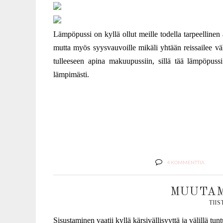
Lämpöpussi on kyllä ollut meille todella tarpeellinen ar
mutta myös syysvauvoille mikäli yhtään reissailee v
tulleeseen apina makuupussiin, sillä tää lämpöpuss
lämpimästi.
4 KOMMENTTIA
MUUTAM
TIIS
Sisustaminen vaatii kyllä kärsivällisyyttä ja välillä tu