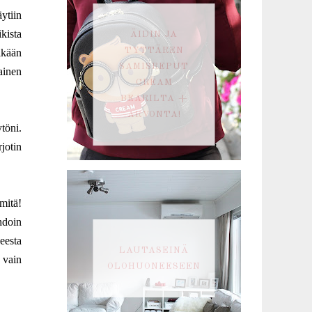
ytiin
kista
ÄIDIN JA
TYTTÄREN
mikään
SAMISREPUT
ainen
CREAM
BEARILTA +
ARVONTA!
töni.
rjotin
mitä!
hdoin
neesta
LAUTASEINÄ
n vain
OLOHUONEESEEN