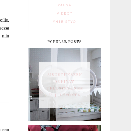
VAUVA
VIDEOT
oille,
YHTEISTYÖ
sessa
 niin
POPULAR POSTS
SISUSTUKSEEN
SOPIVAT
TREENIVÄLINEE
T + ARVONTA
armaan