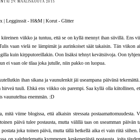
NTAI 29. MAALISKUUTA 2015
x | Legginssit - H&M | Korut - Glitter
kiireinen viikko ja tuntuu, että se on kyllä mennyt ihan siivillä. Ens vi
ulis vaan vielä ne lämpimät ja aurinkoiset säät takaisin. Tän viikon a
la kuin kirpputoreillakin. Oon lisäksi tehnyt kevätsiivoja. Oon tyhjen
n ei vaan ole tilaa joka jutulle, niin pakko on luopua.
rkutellutkin ihan sikana ja vaunulenkit jäi useampana päivänä tekemättä.
 ja hirveä tuuli. Ehkä ens viikko ois parempi. Saa kyllä olla kiitollinen, e
tulis vaunuteltua enemmän. :D
taa, mitä viime blogissa, että alkaisin stressata postaamattomuudesta. Vä
 toinen päivä tulee postausta, mutta välillä taas on useamman päivän t
postata joka toinen päivä, mutta tällä hetkellä aika ei vain riitä siihen.
ssa on valehtelematta kymmenen keskeneräistä postausta, joita täyden