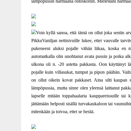
lämpöpussin harmaana ostoskoriin. Mielestäni harmaa vär
Voin kyllä sanoa, että tämä on ollut joka sentin a
PikkuVaniljan nettisivuille lukee, ettei vauvalle ta
pukeneeni aluksi pojalle vähän liikaa, koska en mi
automatkalla olin unohtanut avata pussin ja poika al
ulkona oli n. -20 astetta pakkasta. Oon käyttänyt läm
pojalle kuin villasukat, tumput ja pipon päähän. Vaiht
on ollut oikein kovat pakkaset. Aina silti kaupan 
lämpöpussia, mutta sinne olen yleensä laittanut pakkas
lapselle mitään toppahaalaria kauppareissuille tai 
jättämään helposti sisällä turvakaukaloon tai vaunuih
mitenkään ja toivoa, ettei se herää.