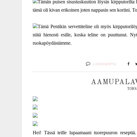
Tämän puisen sisustuskuution löysin kirpputorilta h
tämä oli kivan erikoinen joten nappasin sen koriini. To
Tämä Pentikin servettiteline oli myös kirpputorilö
niitä hienosti esille, koska teline on puuttunut. 
ruokapöydästämme.
6 KOMMENTTIA
AAMUPALAV
TORS
Hei! Tässä teille lupaamaani tuorepuuron reseptiä.