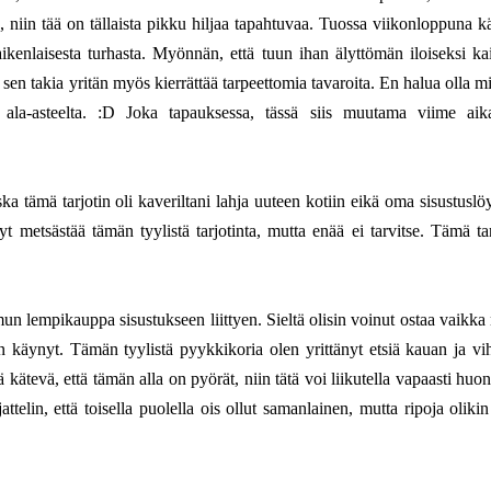
e, niin tää on tällaista pikku hiljaa tapahtuvaa. Tuossa viikonloppuna kä
kaikenlaisesta turhasta. Myönnän, että tuun ihan älyttömän iloiseksi kai
a sen takia yritän myös kierrättää tarpeettomia tavaroita. En halua olla 
 ala-asteelta. :D Joka tapauksessa, tässä siis muutama viime aik
 tämä tarjotin oli kaveriltani lahja uuteen kotiin eikä oma sisustuslöy
nyt metsästää tämän tyylistä tarjotinta, mutta enää ei tarvitse. Tämä ta
un lempikauppa sisustukseen liittyen. Sieltä olisin voinut ostaa vaikka 
käynyt. Tämän tyylistä pyykkikoria olen yrittänyt etsiä kauan ja vi
 kätevä, että tämän alla on pyörät, niin tätä voi liikutella vapaasti huo
attelin, että toisella puolella ois ollut samanlainen, mutta ripoja oliki