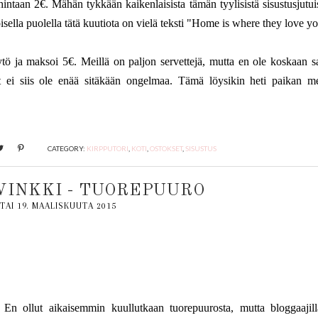
intaan 2€. Mähän tykkään kaikenlaisista tämän tyylisistä sisustusjutuis
isella puolella tätä kuutiota on vielä teksti "Home is where they love y
ytö ja maksoi 5€. Meillä on paljon servettejä, mutta en ole koskaan s
Nyt ei siis ole enää sitäkään ongelmaa. Tämä löysikin heti paikan m
CATEGORY:
KIRPPUTORI
,
KOTI
,
OSTOKSET
,
SISUSTUS
INKKI - TUOREPUURO
TAI 19. MAALISKUUTA 2015
 En ollut aikaisemmin kuullutkaan tuorepuurosta, mutta bloggaajill