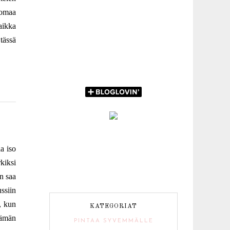
 omaa
aikka
tässä
la iso
kiksi
in saa
ssiin
, kun
KATEGORIAT
tämän
PINTAA SYVEMMÄLLE