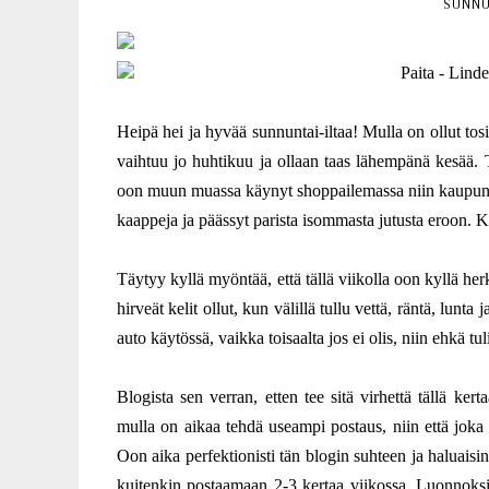
SUNNU
Paita - Linde
Heipä hei ja hyvää sunnuntai-iltaa! Mulla on ollut tosi 
vaihtuu jo huhtikuu ja ollaan taas lähempänä kesää. T
oon muun muassa käynyt shoppailemassa niin kaupungil
kaappeja ja päässyt parista isommasta jutusta eroon. Ku
Täytyy kyllä myöntää, että tällä viikolla oon kyllä he
hirveät kelit ollut, kun välillä tullu vettä, räntä, lunta
auto käytössä, vaikka toisaalta jos ei olis, niin ehkä 
Blogista sen verran, etten tee sitä virhettä tällä ker
mulla on aikaa tehdä useampi postaus, niin että joka
Oon aika perfektionisti tän blogin suhteen ja haluaisin 
kuitenkin postaamaan 2-3 kertaa viikossa. Luonnoksi