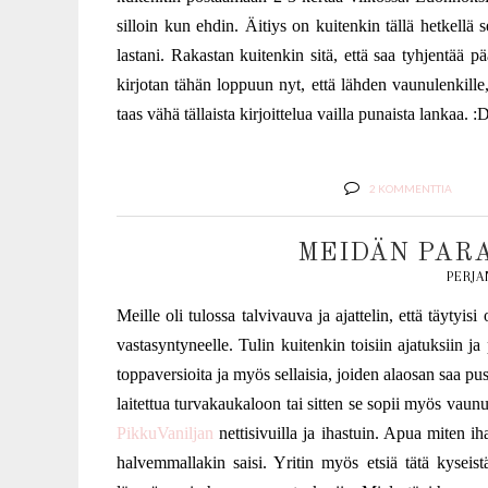
silloin kun ehdin. Äitiys on kuitenkin tällä hetkellä 
lastani. Rakastan kuitenkin sitä, että saa tyhjentää 
kirjotan tähän loppuun nyt, että lähden vaunulenkille
taas vähä tällaista kirjoittelua vailla punaista lankaa. :
2 KOMMENTTIA
MEIDÄN PAR
PERJA
Meille oli tulossa talvivauva ja ajattelin, että täytyis
vastasyntyneelle. Tulin kuitenkin toisiin ajatuksiin
toppaversioita ja myös sellaisia, joiden alaosan saa pu
laitettua turvakaukaloon tai sitten se sopii myös vau
PikkuVaniljan
nettisivuilla ja ihastuin. Apua miten i
halvemmallakin saisi. Yritin myös etsiä tätä kyseist