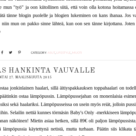
se mun "työ" ja oon kiitollinen siitä, että voin olla kotona hoitamassa
päätä tänne blogin puolelle ja blogien lukeminen on kans ihanaa. Jos v
, niin mun on pakko sinne lähteä, kun oon sen tänne kirjottanu. Joten 
D
CATEGORY:
ASUT
,
LIFESTYLE
,
MUOTI
AS HANKINTA VAUVALLE
NTAI 27. MAALISKUUTA 2015
i ostaa jonkinlainen haalari, sillä äitiyspakkauksen toppahaalari on todel
 ja päätinkin ostaa lämpöpussin. Lämpöpussejahan on monenlaisia esimer
ssiksi sekä haalariksi. Lämpöpusseissa on usein myös reiät, jolloin puss
nuihin. Selailin nettiä kunnes törmäsin Baby's Only -merkkiseen lämpöpu
hanan näköinen! Mietin asiaa hetken, sillä 89€ oli paljon lämpöpussista
ä lämpöpussia käytettynä netistä, mutta turhaan. Päätin siis klikata 