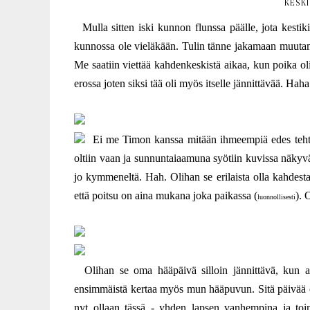
KESKI
Mulla sitten iski kunnon flunssa päälle, jota kesti
kunnossa ole vieläkään. Tulin tänne jakamaan muutam
Me saatiin viettää kahdenkeskistä aikaa, kun poika o
erossa joten siksi tää oli myös itselle jännittävää. Haha
Ei me Timon kanssa mitään ihmeempiä edes tehty
oltiin vaan ja sunnuntaiaamuna syötiin kuvissa näkyvä
jo kymmeneltä. Hah. Olihan se erilaista olla kahdesta
että poitsu on aina mukana joka paikassa (
). 
luonnollisesti
Olihan se oma hääpäivä silloin jännittävä, kun ast
ensimmäistä kertaa myös mun hääpuvun. Sitä päivää oli
nyt ollaan tässä - yhden lapsen vanhempina ja toi