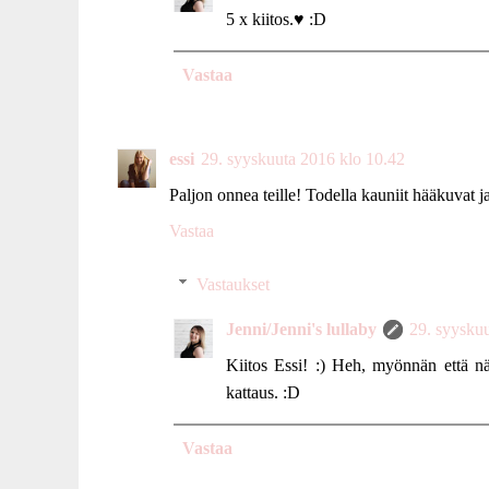
5 x kiitos.♥ :D
Vastaa
essi
29. syyskuuta 2016 klo 10.42
Paljon onnea teille! Todella kauniit hääkuvat 
Vastaa
Vastaukset
Jenni/Jenni's lullaby
29. syysku
Kiitos Essi! :) Heh, myönnän että nä
kattaus. :D
Vastaa