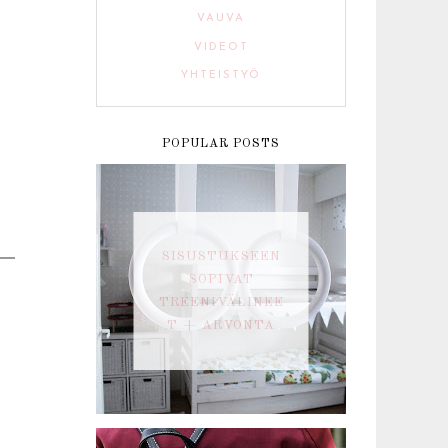
VAUVA
VIDEOT
YHTEISTYÖ
POPULAR POSTS
SISUSTUKSEEN
SOPIVAT
TREENIVÄLINEE
T + ARVONTA