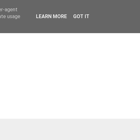
er-agent
rate usage
LEARN MORE
GOT IT