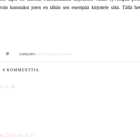
n kunniaksi joten en tähän sen enempää kirjottele siitä. Tällä het
CATEGORY:
LIFESTYLE
,
OMA ELÄMÄ
6 KOMMENTTIA:
lo 21.38
uta 2016 klo 11.15