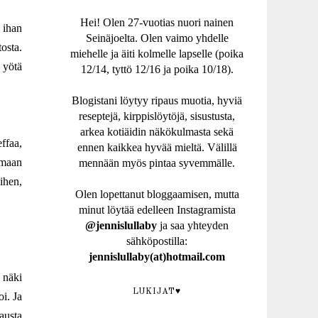
Hei! Olen 27-vuotias nuori nainen
 ihan
Seinäjoelta. Olen vaimo yhdelle
osta.
miehelle ja äiti kolmelle lapselle (poika
 yötä
12/14, tyttö 12/16 ja poika 10/18).
Blogistani löytyy ripaus muotia, hyviä
reseptejä, kirppislöytöjä, sisustusta,
arkea kotiäidin näkökulmasta sekä
effaa,
ennen kaikkea hyvää mieltä. Välillä
rmaan
mennään myös pintaa syvemmälle.
ihen,
Olen lopettanut bloggaamisen, mutta
minut löytää edelleen Instagramista
@jennislullaby
ja saa yhteyden
sähköpostilla:
jennislullaby(at)hotmail.com
 näki
LUKIJAT♥
i. Ja
austa