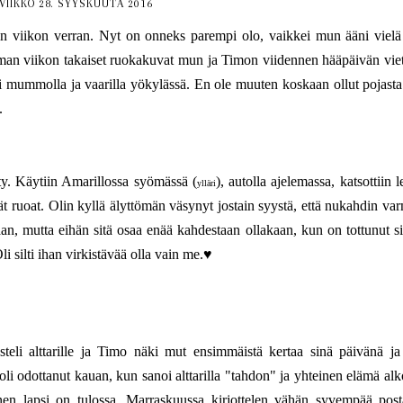
VIIKKO 28. SYYSKUUTA 2016
kin viikon verran. Nyt on onneks parempi olo, vaikkei mun ääni vielä
an viikon takaiset ruokakuvat mun ja Timon viidennen hääpäivän viet
li mummolla ja vaarilla yökylässä. En ole muuten koskaan ollut pojasta
.
. Käytiin Amarillossa syömässä (
), autolla ajelemassa, katsottiin l
ylläri
t ruoat. Olin kyllä älyttömän väsynyt jostain syystä, että nukahdin va
an, mutta eihän sitä osaa enää kahdestaan ollakaan, kun on tottunut si
Oli silti ihan virkistävää olla vain me.♥
eli alttarille ja Timo näki mut ensimmäistä kertaa sinä päivänä ja
 odottanut kauan, kun sanoi alttarilla "tahdon" ja yhteinen elämä alko
nen lapsi on tulossa. Marraskuussa kirjottelen vähän syvempää post