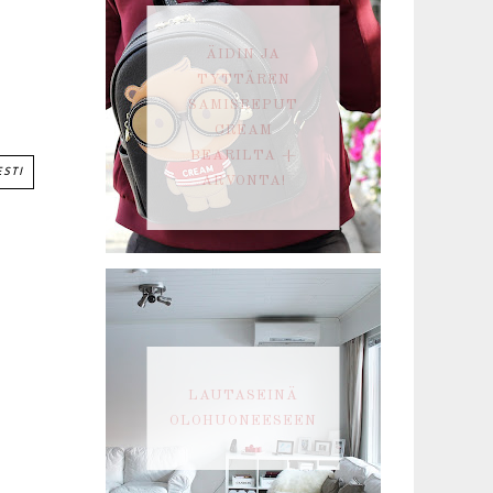
ÄIDIN JA
TYTTÄREN
SAMISREPUT
CREAM
BEARILTA +
ESTI
ARVONTA!
LAUTASEINÄ
OLOHUONEESEEN