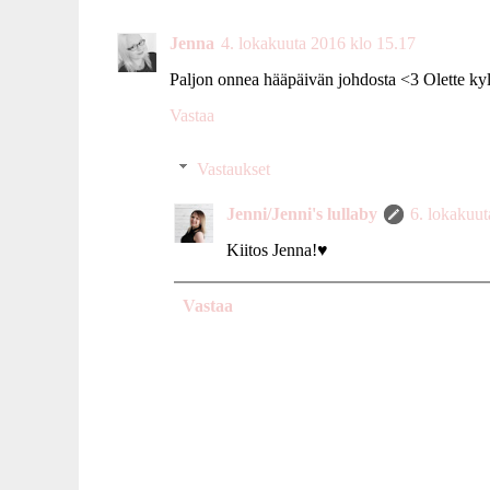
Jenna
4. lokakuuta 2016 klo 15.17
Paljon onnea hääpäivän johdosta <3 Olette kyl
Vastaa
Vastaukset
Jenni/Jenni's lullaby
6. lokakuut
Kiitos Jenna!♥
Vastaa