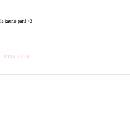
lä kaunis pari! <3
a 2016 klo 19.50