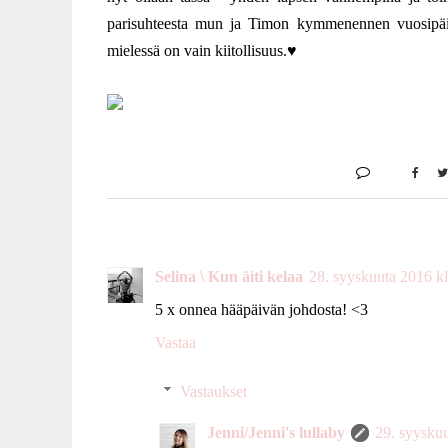
parisuhteesta mun ja Timon kymmenennen vuosipäivä
mielessä on vain kiitollisuus.♥
Selina \ Kun äiti kelaa
28. syyskuuta 2016 k
5 x onnea hääpäivän johdosta! <3
Vastaa
Vastaukset
Jenni/Jenni's lullaby
29. syysku