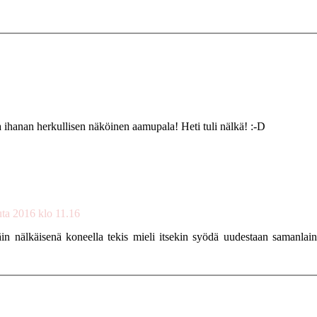
ja ihanan herkullisen näköinen aamupala! Heti tuli nälkä! :-D
uta 2016 klo 11.16
in nälkäisenä koneella tekis mieli itsekin syödä uudestaan samanlai