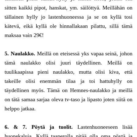
sitten kaikki pipot, hanskat, ym. säilöttyä. Meillähän on
tällainen hylly jo lastenhuoneessa ja se on kyllä tosi
kätevä, eikä kyllä ole hinnallakaan pilattu, sillä tämä
maksaa vain 29€!
5. Naulakko.
Meillä on eteisessä yks vapaa seinä, johon
tämä naulakko olisi juuri täydellinen. Meillä on
tuulikaapissa pieni naulakko, mutta olisi kiva, että
takeille olisi enemmän tilaa ja toi hattuhylly on
täydellinen myös. Tämä on Hemnes-naulakko ja meillä
on tätä samaa sarjaa oleva tv-taso ja lipasto joten siitä on
helppo jatkaa.
6. & 7. Pöytä ja tuolit.
Lastenhuoneeseen lisää
huonekaluja. Kyllä taaperolla pitää olla oma pöytä ja