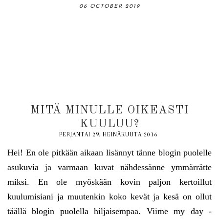
06 OCTOBER 2019
13 OCTOBER 2019
31 AUGUST 2019
18 AUGUST 2019
03 NOVEMBER 2019
MITÄ MINULLE OIKEASTI
KUULUU?
PERJANTAI 29. HEINÄKUUTA 2016
Hei! En ole pitkään aikaan lisännyt tänne blogin puolelle
asukuvia ja varmaan kuvat nähdessänne ymmärrätte
miksi. En ole myöskään kovin paljon kertoillut
kuulumisiani ja muutenkin koko kevät ja kesä on ollut
täällä blogin puolella hiljaisempaa. Viime my day -