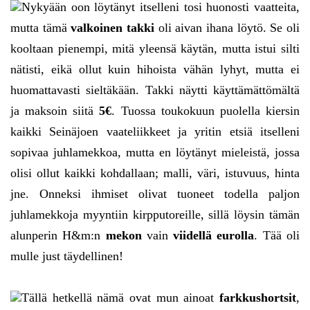
Nykyään oon löytänyt itselleni tosi huonosti vaatteita,
mutta tämä
valkoinen takki
oli aivan ihana löytö. Se oli
kooltaan pienempi, mitä yleensä käytän, mutta istui silti
nätisti, eikä ollut kuin hihoista vähän lyhyt, mutta ei
huomattavasti sieltäkään. Takki näytti käyttämättömältä
ja maksoin siitä
5€
. Tuossa toukokuun puolella kiersin
kaikki Seinäjoen vaateliikkeet ja yritin etsiä itselleni
sopivaa juhlamekkoa, mutta en löytänyt mieleistä, jossa
olisi ollut kaikki kohdallaan; malli, väri, istuvuus, hinta
jne. Onneksi ihmiset olivat tuoneet todella paljon
juhlamekkoja myyntiin kirpputoreille, sillä löysin tämän
alunperin H&m:n
mekon
vain
viidellä eurolla
. Tää oli
mulle just täydellinen!
Tällä hetkellä nämä ovat mun ainoat
farkkushortsit
,