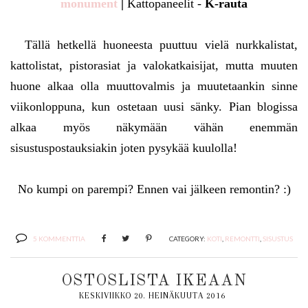
monument
|
Kattopaneelit -
K-rauta
Tällä hetkellä huoneesta puuttuu vielä nurkkalistat,
kattolistat, pistorasiat ja valokatkaisijat, mutta muuten
huone alkaa olla muuttovalmis ja muutetaankin sinne
viikonloppuna, kun ostetaan uusi sänky. Pian blogissa
alkaa myös näkymään vähän enemmän
sisustuspostauksiakin joten pysykää kuulolla!
No kumpi on parempi? Ennen vai jälkeen remontin? :)
5 KOMMENTTIA
CATEGORY:
KOTI
,
REMONTTI
,
SISUSTUS
OSTOSLISTA IKEAAN
KESKIVIIKKO 20. HEINÄKUUTA 2016