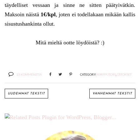
täydelliset vessaan ja sinne ne sitten päätyivätkin.
Maksoin näistä
1€/kpl
, joten ei todellakaan mikään kallis
sisustushankinta ollut.
Mitä mieltä ootte löydöistä? :)
13 KOMMENTTIA
CATEGORY:
KIRPPUTORI
,
OSTOKSET
UUDEMMAT TEKSTIT
VANHEMMAT TEKSTIT