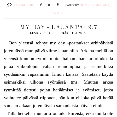
2 KOMMENTTIA
CATEGORY:
LIFESTYLE
,
OMA ELÄMÄ
,
OSTOKSET
MY DAY - LAUANTAI 9.7
KESKIVIIKKO 13. HEINÄKUUTA 2016
Oon yleensä tehnyt my day -postaukset arkipäivistä
joten tässä mun päivä viime lauantailta. Arkena meillä on
yleensä kunnon rytmi, mutta haluan ihan tarkoituksella
pitää viikonloput vähän rennompina ja esimerkiksi
syödäänkin vapaammin Timon kanssa. Saatetaan käydä
esimerkiksi ulkona syömässä tms. Muuten arkea
rytmittää tietysti pojan heräämiset ja syömiset, jotka
vaihtelee päivästä riippuen, hän kun ei joka päivä herää
samaan aikaan joten täysin samanlaista päivää ei ole.
Tällä hetkellä mun arki on aika kiireistä, eikä mulla ole