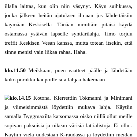
illalla laittaa, kun olin niin väsynyt. Käyn suihkussa,
jonka jälkeen heitän ajatuksen ilmaan jos lähdettäisiin
käymään Keskisellä. Tänään nimittäin pitäisi käydä
ostamassa ystävän lapselle synttärilahja. Timo torjuu
treffit Keskisen Vesan kanssa, mutta totean itsekin, että
sinne menisi vain liikaa rahaa. Haha.
klo.11.50
Meikkaan, puen vaatteet päälle ja lähdetään
koko porukka kaupoille sitä lahjaa hakemaan.
klo.14.15
Kotona. Kierrettiin Tokmanni ja Minimani
ja viimeisimmästä löydettiin mukava lahja. Käytiin
samalla Byggmaxilta katsomassa oisko niillä ollut meille
sopivan paksuisia ja oikean värisiä lattialistoja. Ei ollut.
Käytiin vielä uudestaan K-raudassa ja löydettiin meidän