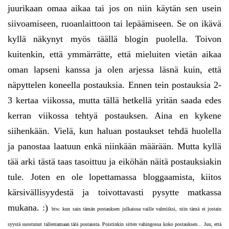
juurikaan omaa aikaa tai jos on niin käytän sen usein
siivoamiseen, ruoanlaittoon tai lepäämiseen. Se on ikävä
kyllä näkynyt myös täällä blogin puolella. Toivon
kuitenkin, että ymmärrätte, että mieluiten vietän aikaa
oman lapseni kanssa ja olen arjessa läsnä kuin, että
näpyttelen koneella postauksia. Ennen tein postauksia 2-
3 kertaa viikossa, mutta tällä hetkellä yritän saada edes
kerran viikossa tehtyä postauksen. Aina en kykene
siihenkään. Vielä, kun haluan postaukset tehdä huolella
ja panostaa laatuun enkä niinkään määrään. Mutta kyllä
tää arki tästä taas tasoittuu ja eiköhän näitä postauksiakin
tule. Joten en ole lopettamassa bloggaamista, kiitos
kärsivällisyydestä ja toivottavasti pysytte matkassa
mukana. :)
btw. kun sain tämän postauksen julkaisua vaille valmiiksi, niin tämä ei jostain
syystä suostunut tallentamaan tätä postausta. Poistinkin sitten vahingossa koko postauksen... Juu, että