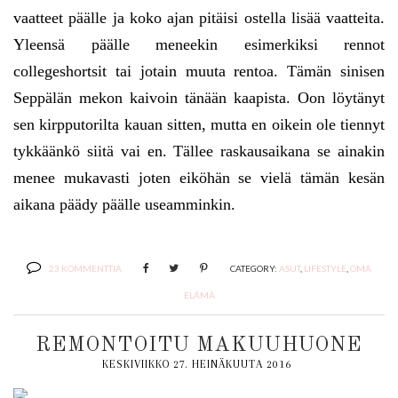
vaatteet päälle ja koko ajan pitäisi ostella lisää vaatteita.
Yleensä päälle meneekin esimerkiksi rennot
collegeshortsit tai jotain muuta rentoa. Tämän sinisen
Seppälän mekon kaivoin tänään kaapista. Oon löytänyt
sen kirpputorilta kauan sitten, mutta en oikein ole tiennyt
tykkäänkö siitä vai en. Tällee raskausaikana se ainakin
menee mukavasti joten eiköhän se vielä tämän kesän
aikana päädy päälle useamminkin.
23 KOMMENTTIA
CATEGORY:
ASUT
,
LIFESTYLE
,
OMA
ELÄMÄ
REMONTOITU MAKUUHUONE
KESKIVIIKKO 27. HEINÄKUUTA 2016