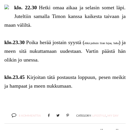
klo. 22.30
Hetki omaa aikaa ja selasin somet läpi.
Juteltiin samalla Timon kanssa kaikesta taivaan ja
maan väliltä.
klo.23.30
Poika herää jostain syystä (
) ja
ehkä puhuin liian lujaa, haha
meen sitä nukuttamaan uudestaan. Vartin päästä hän
olikin jo unessa.
klo.23.45
Kirjoitan tätä postausta loppuun, pesen meikit
ja hampaat ja meen nukkumaan.
8 KOMMENTTIA
CATEGORY:
LIFESTYLE
,
MY DAY