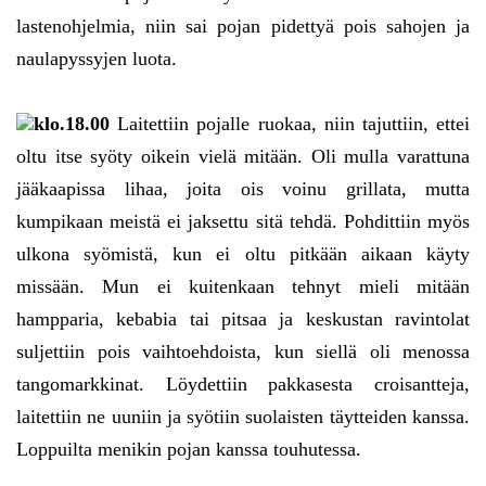
lastenohjelmia, niin sai pojan pidettyä pois sahojen ja
naulapyssyjen luota.
klo.18.00
Laitettiin pojalle ruokaa, niin tajuttiin, ettei
oltu itse syöty oikein vielä mitään. Oli mulla varattuna
jääkaapissa lihaa, joita ois voinu grillata, mutta
kumpikaan meistä ei jaksettu sitä tehdä. Pohdittiin myös
ulkona syömistä, kun ei oltu pitkään aikaan käyty
missään. Mun ei kuitenkaan tehnyt mieli mitään
hampparia, kebabia tai pitsaa ja keskustan ravintolat
suljettiin pois vaihtoehdoista, kun siellä oli menossa
tangomarkkinat. Löydettiin pakkasesta croisantteja,
laitettiin ne uuniin ja syötiin suolaisten täytteiden kanssa.
Loppuilta menikin pojan kanssa touhutessa.