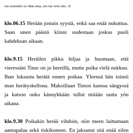
kun muutenkin on vähän aikaa, niin käy sitten näin. ;D
klo.06.15
Herään jostain syystä, enkä saa enää nukuttua.
Saan unen päästä kiinni uudestaan joskus puoli
kahdeksan aikaan.
klo.9.15
Heräilen pikku hiljaa ja huomaan, että
vieressäni Timo on jo hereillä, mutta poika vielä nukkuu.
Ihan luksusta herätä ennen poikaa. Yleensä hän toimii
mun herätyskellona. Makoillaan Timon kanssa sängyssä
ja katson onko kännykkään tullut mitään uutta yön
aikana.
klo.9.30
Poikakin herää vihdoin, niin meen laittamaan
aamupalaa sekä tiskikoneen. En jaksanut sitä enää eilen