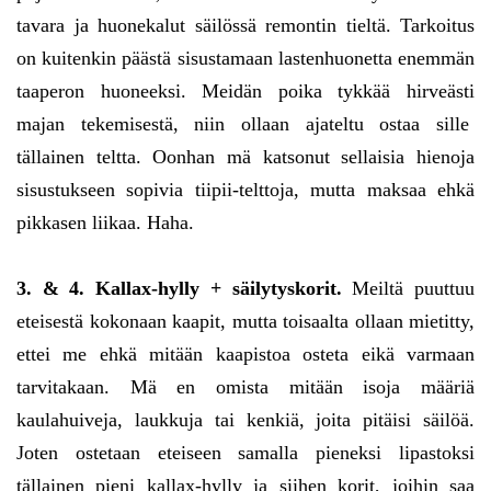
tavara ja huonekalut säilössä remontin tieltä. Tarkoitus
on kuitenkin päästä sisustamaan lastenhuonetta enemmän
taaperon huoneeksi. Meidän poika tykkää hirveästi
majan tekemisestä, niin ollaan ajateltu ostaa sille
tällainen teltta. Oonhan mä katsonut sellaisia hienoja
sisustukseen sopivia tiipii-telttoja, mutta maksaa ehkä
pikkasen liikaa. Haha.
3. & 4. Kallax-hylly + säilytyskorit.
Meiltä puuttuu
eteisestä kokonaan kaapit, mutta toisaalta ollaan mietitty,
ettei me ehkä mitään kaapistoa osteta eikä varmaan
tarvitakaan. Mä en omista mitään isoja määriä
kaulahuiveja, laukkuja tai kenkiä, joita pitäisi säilöä.
Joten ostetaan eteiseen samalla pieneksi lipastoksi
tällainen pieni kallax-hylly ja siihen korit, joihin saa