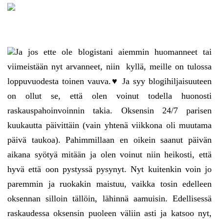
Ja jos ette ole blogistani aiemmin huomanneet tai
viimeistään nyt arvanneet, niin kyllä, meille on tulossa
loppuvuodesta toinen vauva.♥ Ja syy blogihiljaisuuteen
on ollut se, että olen voinut todella huonosti
raskauspahoinvoinnin takia. Oksensin 24/7 parisen
kuukautta päivittäin (vain yhtenä viikkona oli muutama
päivä taukoa). Pahimmillaan en oikein saanut päivän
aikana syötyä mitään ja olen voinut niin heikosti, että
hyvä että oon pystyssä pysynyt. Nyt kuitenkin voin jo
paremmin ja ruokakin maistuu, vaikka tosin edelleen
oksennan silloin tällöin, lähinnä aamuisin. Edellisessä
raskaudessa oksensin puoleen väliin asti ja katsoo nyt,