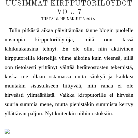
UUSIMMAT KIRPPUTORILÖYDÖT
VOL. 7
TIISTAI 5. HEINÄKUUTA 2016
Tulin pitkästä aikaa päivittämään tänne blogin puolelle
uusimpia kirpputorilöytöjä, mitä oon tässä
lähikuukausina tehnyt. En ole ollut niin aktiivinen
kirpputoreilla kiertelijä viime aikoina kuin yleensä, sillä
oon tietoisesti yrittänyt välttää heräteostosten tekemistä,
koska me ollaan ostamassa uutta sänkyä ja kaikkea
muutakin sisustukseen liittyvää, niin rahaa ei ole
hirveästi ylimääräistä. Vaikka kirpputorille ei hirveän
suuria summia mene, mutta pienistäkin summista kertyy
yllättävän paljon. Nyt kuitenkin niihin ostoksiin.