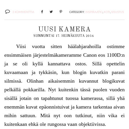
3 KOMMENTTIA
CATEGORY:
INSPIRAATIO
,
KOTI
,
SISUSTUS
UUSI KAMERA
SUNNUNTAI 17. HEINÄKUUTA 2016
Viisi vuotta sitten häälahjarahoilla ostimme
ensimmäisen järjestelmäkameramme Canon eos 1100D:n
ja se oli kyllä kannattava ostos. Sillä opettelin
kuvaamaan ja tykkäsin, kun blogin kuvatkin parani
silmissä. Olinhan aikaisemmin kuvannut blogikuvat
pelkällä pokkarilla. Nyt kuitenkin tässä puolen vuoden
sisällä jotain on tapahtunut tuossa kamerassa, sillä yhä
enemmän kuvat epäonnistuivat ja kamera tarkentaa aivan
mihin sattuun. Mitä nyt oon tutkinut, niin vika ei
kuitenkaan ehkä ole rungossa vaan objektiivissa.