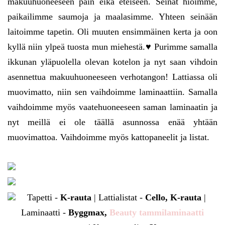
makuuhuoneeseen päin eikä eteiseen. Seinät hioimme,
paikailimme saumoja ja maalasimme. Yhteen seinään
laitoimme tapetin. Oli muuten ensimmäinen kerta ja oon
kyllä niin ylpeä tuosta mun miehestä.♥ Purimme samalla
ikkunan yläpuolella olevan kotelon ja nyt saan vihdoin
asennettua makuuhuoneeseen verhotangon! Lattiassa oli
muovimatto, niin sen vaihdoimme laminaattiin. Samalla
vaihdoimme myös vaatehuoneeseen saman laminaatin ja
nyt meillä ei ole täällä asunnossa enää yhtään
muovimattoa. Vaihdoimme myös kattopaneelit ja listat.
Tapetti -
K-rauta
| Lattialistat -
Cello, K-rauta
|
Laminaatti -
Byggmax,
Beauty tammilaminaatti