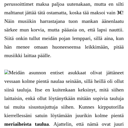
perussoittimet maksa paljoa uutenakaan, mutta en silti
malttanut jättää tätä ostamatta, koska tää maksoi vain
3€
!
Näin musiikin harrastajana tuon mankan äänenlaatu
särkee mun korvia, mutta pääasia on, että lapsi nauttii.
Siitä onkin tullut meidän pojan lemppari, sillä aina, kun
hän menee omaan huoneeseensa leikkimään, pitää
musiikki laittaa päälle.
Meidän asunnon entiset asukkaat olivat jättäneet
vessaan kolme pientä naulaa seinään, sillä heillä oli ollut
siinä tauluja. Itse en kuitenkaan keksinyt, mitä siihen
laittaisin, enkä ollut löytänytkään mitään sopivia tauluja
tai muita sisustusjuttuja siihen. Kunnes kirpputorilla
kierrellessäni satuin löytämään juurikin kolme pientä
meriaiheista taulua
. Ajattelin, että nämä ovat juuri