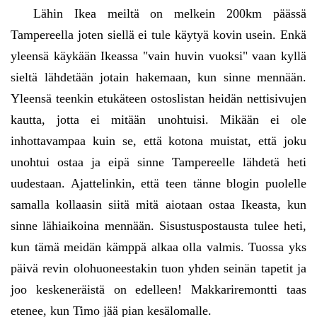
Lähin Ikea meiltä on melkein 200km päässä
Tampereella joten siellä ei tule käytyä kovin usein. Enkä
yleensä käykään Ikeassa "vain huvin vuoksi" vaan kyllä
sieltä lähdetään jotain hakemaan, kun sinne mennään.
Yleensä teenkin etukäteen ostoslistan heidän nettisivujen
kautta, jotta ei mitään unohtuisi. Mikään ei ole
inhottavampaa kuin se, että kotona muistat, että joku
unohtui ostaa ja eipä sinne Tampereelle lähdetä heti
uudestaan. Ajattelinkin, että teen tänne blogin puolelle
samalla kollaasin siitä mitä aiotaan ostaa Ikeasta, kun
sinne lähiaikoina mennään. Sisustuspostausta tulee heti,
kun tämä meidän kämppä alkaa olla valmis. Tuossa yks
päivä revin olohuoneestakin tuon yhden seinän tapetit ja
joo keskeneräistä on edelleen! Makkariremontti taas
etenee, kun Timo jää pian kesälomalle.