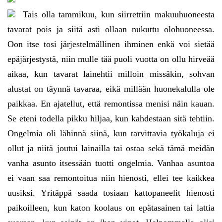
Tais olla tammikuu, kun siirrettiin makuuhuoneesta
tavarat pois ja siitä asti ollaan nukuttu olohuoneessa.
Oon itse tosi järjestelmällinen ihminen enkä voi sietää
epäjärjestystä, niin mulle tää puoli vuotta on ollu hirveää
aikaa, kun tavarat lainehtii milloin missäkin, sohvan
alustat on täynnä tavaraa, eikä millään huonekalulla ole
paikkaa. En ajatellut, että remontissa menisi näin kauan.
Se eteni todella pikku hiljaa, kun kahdestaan sitä tehtiin.
Ongelmia oli lähinnä siinä, kun tarvittavia työkaluja ei
ollut ja niitä joutui lainailla tai ostaa sekä tämä meidän
vanha asunto itsessään tuotti ongelmia. Vanhaa asuntoa
ei vaan saa remontoitua niin hienosti, ellei tee kaikkea
uusiksi. Yritäppä saada tosiaan kattopaneelit hienosti
paikoilleen, kun katon koolaus on epätasainen tai lattia