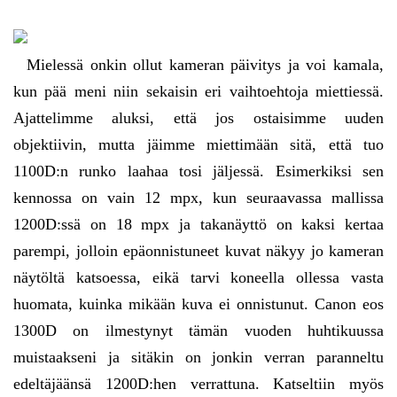
Mielessä onkin ollut kameran päivitys ja voi kamala,
kun pää meni niin sekaisin eri vaihtoehtoja miettiessä.
Ajattelimme aluksi, että jos ostaisimme uuden
objektiivin, mutta jäimme miettimään sitä, että tuo
1100D:n runko laahaa tosi jäljessä. Esimerkiksi sen
kennossa on vain 12 mpx, kun seuraavassa mallissa
1200D:ssä on 18 mpx ja takanäyttö on kaksi kertaa
parempi, jolloin epäonnistuneet kuvat näkyy jo kameran
näytöltä katsoessa, eikä tarvi koneella ollessa vasta
huomata, kuinka mikään kuva ei onnistunut. Canon eos
1300D on ilmestynyt tämän vuoden huhtikuussa
muistaakseni ja sitäkin on jonkin verran paranneltu
edeltäjäänsä 1200D:hen verrattuna. Katseltiin myös