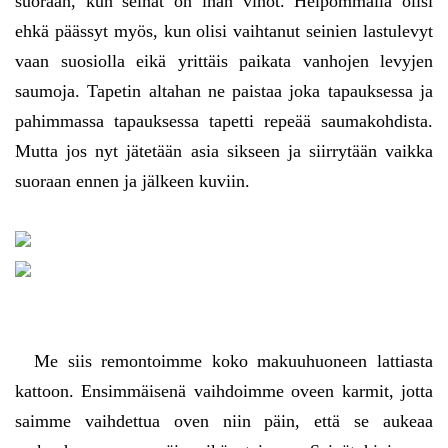
suoraan, kun seinät on ihan vinot. Helpommalla olisi
ehkä päässyt myös, kun olisi vaihtanut seinien lastulevyt
vaan suosiolla eikä yrittäis paikata vanhojen levyjen
saumoja. Tapetin altahan ne paistaa joka tapauksessa ja
pahimmassa tapauksessa tapetti repeää saumakohdista.
Mutta jos nyt jätetään asia sikseen ja siirrytään vaikka
suoraan ennen ja jälkeen kuviin.
Me siis remontoimme koko makuuhuoneen lattiasta
kattoon. Ensimmäisenä vaihdoimme oveen karmit, jotta
saimme vaihdettua oven niin päin, että se aukeaa