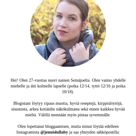
Hei! Olen 27-vuotias nuori nainen Seinäjoelta. Olen vaimo yhdelle
miehelle ja äiti kolmelle lapselle (poika 12/14, tyttö 12/16 ja poika
10/18).
Blogistani löytyy ripaus muotia, hyviä reseptejä, kirppislöytöjä,
sisustusta, arkea kotiäidin näkökulmasta sekä ennen kaikkea hyvää
mieltä. Välillä mennään myös pintaa syvemmälle.
Olen lopettanut bloggaamisen, mutta minut löytää edelleen
Instagramista
@jennislullaby
ja saa yhteyden sähköpostilla: