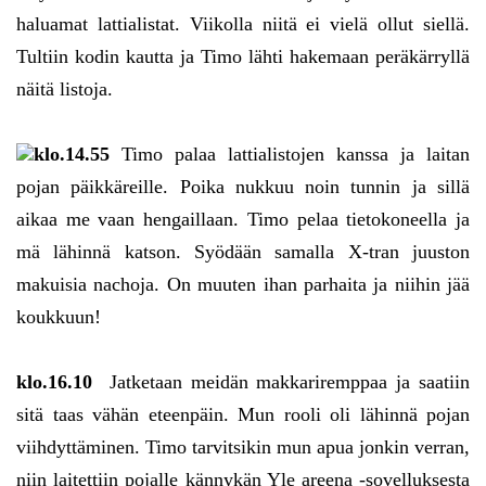
haluamat lattialistat. Viikolla niitä ei vielä ollut siellä.
Tultiin kodin kautta ja Timo lähti hakemaan peräkärryllä
näitä listoja.
klo.14.55
Timo palaa lattialistojen kanssa ja laitan
pojan päikkäreille. Poika nukkuu noin tunnin ja sillä
aikaa me vaan hengaillaan. Timo pelaa tietokoneella ja
mä lähinnä katson. Syödään samalla X-tran juuston
makuisia nachoja. On muuten ihan parhaita ja niihin jää
koukkuun!
klo.16.10
Jatketaan meidän makkariremppaa ja saatiin
sitä taas vähän eteenpäin. Mun rooli oli lähinnä pojan
viihdyttäminen. Timo tarvitsikin mun apua jonkin verran,
niin laitettiin pojalle kännykän Yle areena -sovelluksesta