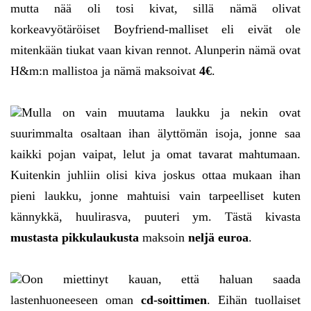
mutta nää oli tosi kivat, sillä nämä olivat
korkeavyötäröiset Boyfriend-malliset eli eivät ole
mitenkään tiukat vaan kivan rennot. Alunperin nämä ovat
H&m:n mallistoa ja nämä maksoivat
4€
.
Mulla on vain muutama laukku ja nekin ovat
suurimmalta osaltaan ihan älyttömän isoja, jonne saa
kaikki pojan vaipat, lelut ja omat tavarat mahtumaan.
Kuitenkin juhliin olisi kiva joskus ottaa mukaan ihan
pieni laukku, jonne mahtuisi vain tarpeelliset kuten
kännykkä, huulirasva, puuteri ym. Tästä kivasta
mustasta pikkulaukusta
maksoin
neljä euroa
.
Oon miettinyt kauan, että haluan saada
lastenhuoneeseen oman
cd-soittimen
. Eihän tuollaiset