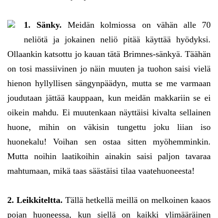
1. Sänky.
Meidän kolmiossa on vähän alle 70
neliötä ja jokainen neliö pitää käyttää hyödyksi.
Ollaankin katsottu jo kauan tätä Brimnes-sänkyä. Täähän
on tosi massiivinen jo näin muuten ja tuohon saisi vielä
hienon hyllyllisen sängynpäädyn, mutta se me varmaan
joudutaan jättää kauppaan, kun meidän makkariin se ei
oikein mahdu. Ei muutenkaan näyttäisi kivalta sellainen
huone, mihin on väkisin tungettu joku liian iso
huonekalu! Voihan sen ostaa sitten myöhemminkin.
Mutta noihin laatikoihin ainakin saisi paljon tavaraa
mahtumaan, mikä taas säästäisi tilaa vaatehuoneesta!
2. Leikkiteltta.
Tällä hetkellä meillä on melkoinen kaaos
pojan huoneessa, kun siellä on kaikki ylimääräinen