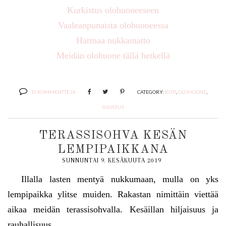
Kurkistus olohuoneeseen
Vaaleanpunaista olohuoneessa
Harmaa nukkamatto
Meidän olohuone tällä hetkellä
EI KOMMENTTEJA
CATEGORY:
KOTI
,
OLOHUONE
,
SISUSTUS
TERASSISOHVA KESÄN
LEMPIPAIKKANA
SUNNUNTAI 9. KESÄKUUTA 2019
Illalla lasten mentyä nukkumaan, mulla on yks
lempipaikka ylitse muiden. Rakastan nimittäin viettää
aikaa meidän terassisohvalla. Kesäillan hiljaisuus ja
rauhallisuus.