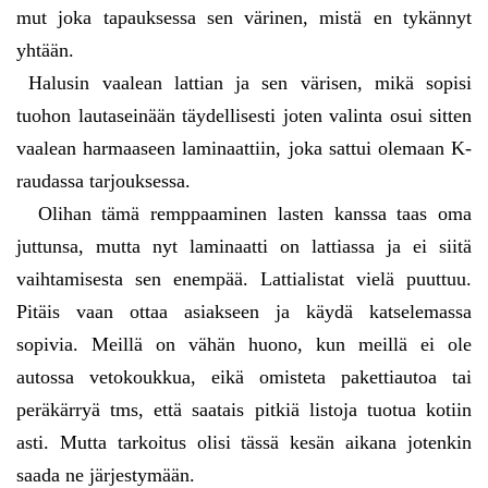
mut joka tapauksessa sen värinen, mistä en tykännyt
yhtään.
Halusin vaalean lattian ja sen värisen, mikä sopisi
tuohon lautaseinään täydellisesti joten valinta osui sitten
vaalean harmaaseen laminaattiin, joka sattui olemaan K-
raudassa tarjouksessa.
Olihan tämä remppaaminen lasten kanssa taas oma
juttunsa, mutta nyt laminaatti on lattiassa ja ei siitä
vaihtamisesta sen enempää. Lattialistat vielä puuttuu.
Pitäis vaan ottaa asiakseen ja käydä katselemassa
sopivia. Meillä on vähän huono, kun meillä ei ole
autossa vetokoukkua, eikä omisteta pakettiautoa tai
peräkärryä tms, että saatais pitkiä listoja tuotua kotiin
asti. Mutta tarkoitus olisi tässä kesän aikana jotenkin
saada ne järjestymään.