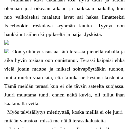
olemaan just oikeaan aikaan ja paikkaan paikalla, kun
nuo valkoiseksi maalatut lavat sai hakea ilmatteeksi
Facebookin roskalava -ryhmän kautta. Tyynyt oon
hankkinut siihen kirppikseltä ja patjat Jyskistä.
Oon yrittänyt sisustaa tätä terassia pienellä rahalla ja
aika hyvin tosiaan oon onnistunut. Terassi kaipaisi ehkä
vielä jotain mattoa ja miksei sohvapöytääkin tuohon,
mutta mietin vaan sitä, että kuinka ne kestäisi kosteutta.
Tämä meidän terassi kun ei ole täysin sateelta suojassa.
Juuri muutama tunti, ennen näitä kuvia, oli tullut ihan
kaatamalla vettä.
Myös talvisäilytys mietityttää, koska meillä ei ole juuri
mitään varastoa, missä me näitä terassikalusteita