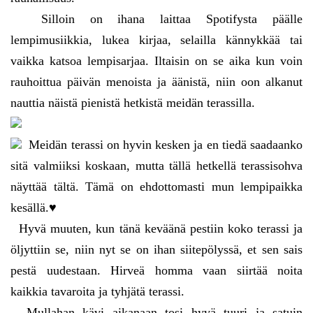
Silloin on ihana laittaa Spotifysta päälle
lempimusiikkia, lukea kirjaa, selailla kännykkää tai
vaikka katsoa lempisarjaa. Iltaisin on se aika kun voin
rauhoittua päivän menoista ja äänistä, niin oon alkanut
nauttia näistä pienistä hetkistä meidän terassilla.
Meidän terassi on hyvin kesken ja en tiedä saadaanko
sitä valmiiksi koskaan, mutta tällä hetkellä terassisohva
näyttää tältä. Tämä on ehdottomasti mun lempipaikka
kesällä.♥
Hyvä muuten, kun tänä keväänä pestiin koko terassi ja
öljyttiin se, niin nyt se on ihan siitepölyssä, et sen sais
pestä uudestaan. Hirveä homma vaan siirtää noita
kaikkia tavaroita ja tyhjätä terassi.
Mullahan kävi aikanaan tosi hyvä tuuri ja satuin