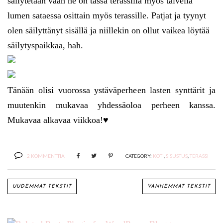
säilytetään vaan ne on tässä terassilla myös talvella
lumen sataessa osittain myös terassille. Patjat ja tyynyt
olen säilyttänyt sisällä ja niillekin on ollut vaikea löytää
säilytyspaikkaa, hah.
Tänään olisi vuorossa ystäväperheen lasten synttärit ja
muutenkin mukavaa yhdessäoloa perheen kanssa.
Mukavaa alkavaa viikkoa!♥
2 KOMMENTTIA
CATEGORY:
KOTI
,
SISUSTUS
,
TERASSI
UUDEMMAT TEKSTIT
VANHEMMAT TEKSTIT