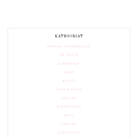
KATEGORIAT
PINTAA SYVEMMÄLLE
TB STYLE
AJATUKSIA
ASUT
BLOGI
INSPIRAATIO
JUHLAT
KIRPPUTORI
KOTI
LAPSET
LIFESTYLE