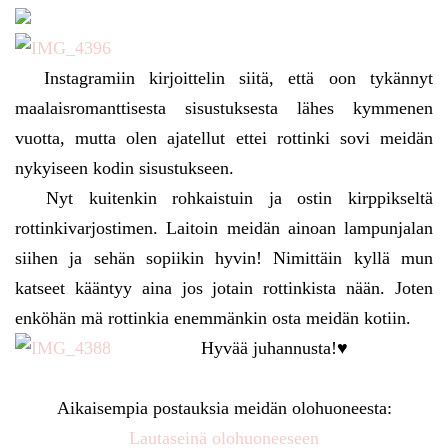
Instagramiin kirjoittelin siitä, että oon tykännyt
maalaisromanttisesta sisustuksesta lähes kymmenen
vuotta, mutta olen ajatellut ettei rottinki sovi meidän
nykyiseen kodin sisustukseen.
Nyt kuitenkin rohkaistuin ja ostin kirppikseltä
rottinkivarjostimen. Laitoin meidän ainoan lampunjalan
siihen ja sehän sopiikin hyvin! Nimittäin kyllä mun
katseet kääntyy aina jos jotain rottinkista nään. Joten
enköhän mä rottinkia enemmänkin osta meidän kotiin.
Hyvää juhannusta!♥
Aikaisempia postauksia meidän olohuoneesta:
Lautaseinä olohuoneeseen