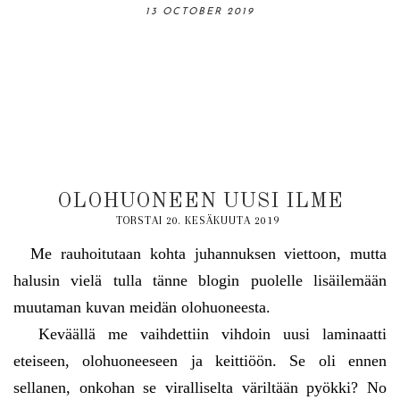
06 OCTOBER 2019
13 OCTOBER 2019
31 AUGUST 2019
18 AUGUST 2019
03 NOVEMBER 2019
OLOHUONEEN UUSI ILME
TORSTAI 20. KESÄKUUTA 2019
Me rauhoitutaan kohta juhannuksen viettoon, mutta
halusin vielä tulla tänne blogin puolelle lisäilemään
muutaman kuvan meidän olohuoneesta.
Keväällä me vaihdettiin vihdoin uusi laminaatti
eteiseen, olohuoneeseen ja keittiöön. Se oli ennen
sellanen, onkohan se viralliselta väriltään pyökki? No