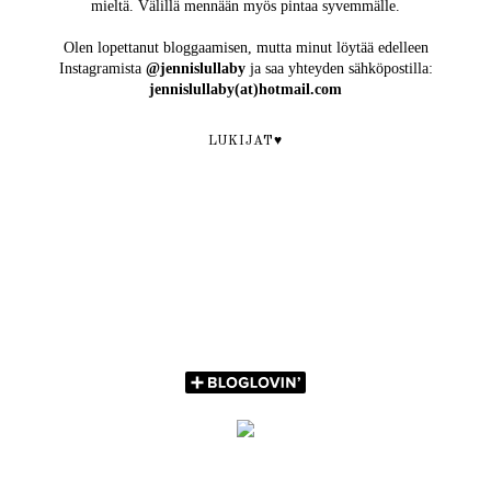
mieltä. Välillä mennään myös pintaa syvemmälle.
Olen lopettanut bloggaamisen, mutta minut löytää edelleen
Instagramista
@jennislullaby
ja saa yhteyden sähköpostilla:
jennislullaby(at)hotmail.com
LUKIJAT♥