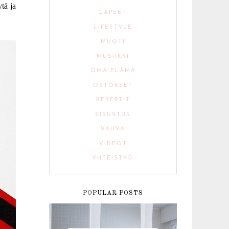
ytä ja
LAPSET
LIFESTYLE
MUOTI
MUSIIKKI
OMA ELÄMÄ
OSTOKSET
RESEPTIT
SISUSTUS
VAUVA
VIDEOT
YHTEISTYÖ
POPULAR POSTS