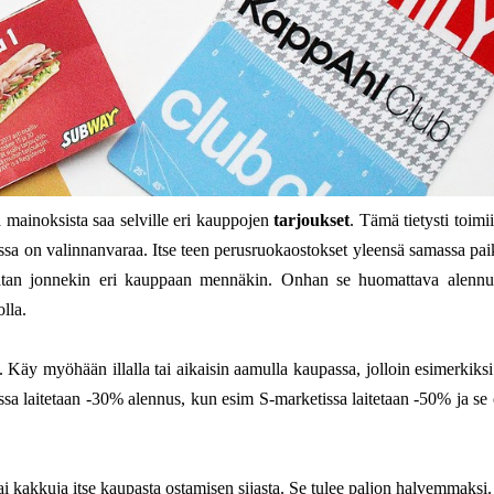
a mainoksista saa selville eri kauppojen
tarjoukset
. Tämä tietysti toimi
ssa on valinnanvaraa. Itse teen perusruokaostokset yleensä samassa pai
saatan jonnekin eri kauppaan mennäkin. Onhan se huomattava alennu
lla.
. Käy myöhään illalla tai aikaisin aamulla kaupassa, jolloin esimerkiksi
ssa laitetaan -30% alennus, kun esim S-marketissa laitetaan -50% ja se 
tai kakkuja itse kaupasta ostamisen sijasta. Se tulee paljon halvemmaksi.