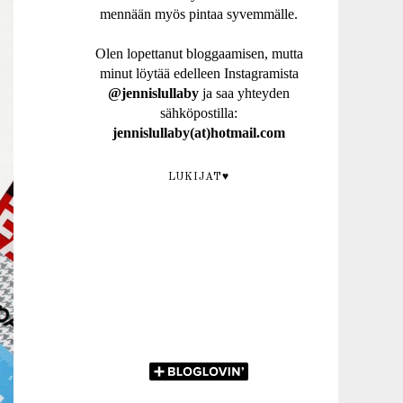
mennään myös pintaa syvemmälle.
Olen lopettanut bloggaamisen, mutta
minut löytää edelleen Instagramista
@jennislullaby
ja saa yhteyden
sähköpostilla:
jennislullaby(at)hotmail.com
LUKIJAT♥