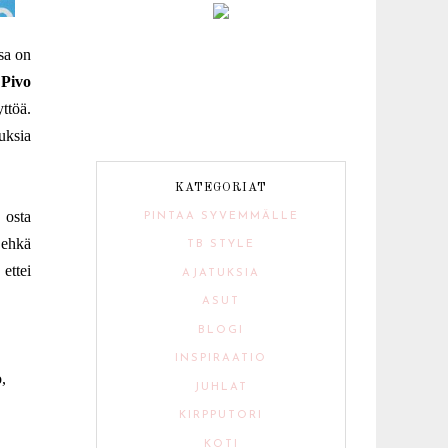
ssa on
.
Pivo
ttöä.
uksia
KATEGORIAT
 osta
PINTAA SYVEMMÄLLE
 ehkä
TB STYLE
ettei
AJATUKSIA
ASUT
BLOGI
,
INSPIRAATIO
,
JUHLAT
KIRPPUTORI
KOTI