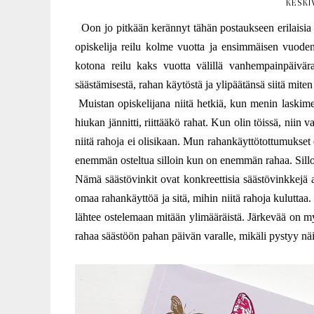
KESKI
Oon jo pitkään kerännyt tähän postaukseen erilaisia sä
opiskelija reilu kolme vuotta ja ensimmäisen vuoden
kotona reilu kaks vuotta välillä vanhempainpäivära
säästämisestä, rahan käytöstä ja ylipäätänsä siitä miten
Muistan opiskelijana niitä hetkiä, kun menin laskime
hiukan jännitti, riittääkö rahat. Kun olin töissä, niin v
niitä rahoja ei olisikaan. Mun rahankäyttötottumukset 
enemmän osteltua silloin kun on enemmän rahaa. Sillon
Nämä säästövinkit ovat konkreettisia säästövinkkejä a
omaa rahankäyttöä ja sitä, mihin niitä rahoja kuluttaa
lähtee ostelemaan mitään ylimääräistä. Järkevää on my
rahaa säästöön pahan päivän varalle, mikäli pystyy nä