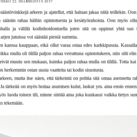
VIIKKO 22. HELMIKUUTA 2017
ästövinkkejä arkeen ja ajatellut, että haluan jakaa niitä teillekin. Oon 
 säästin rahaa häihin opintotuesta ja kesätyörahoista. Oon myös ollu
halla ja välillä kodinhoidontuella joten sitä on oppinut yhtä sun t
 arjen jutuissa voi säästää pieniä summia.
n kanssa kauppaan, eikä ollut varaa ostaa edes karkkipussia. Kassalla
aikka mulla oli tilillä paljon rahaa verrattuna opintotukeen, niin silti eli
eivät muutu sen mukaan, kuinka paljon rahaa mulla on tilillä. Totta kai 
 herkemmin ostan uusia vaatteita tai kodin sisustusta.
rkeen, mutta itse näen, että tärkeintä on pohtia sitä omaa asennetta ra
. Ja tärkeää on myös hoitaa asumisen kulut, laskut ym. aina ensin ennen
ös luoda toinen tili, minne siirtää aina joka kuukausi vaikka tietyn s
in tekemään.