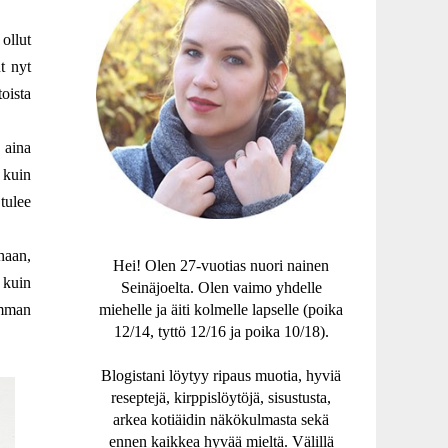
ollut
t nyt
oista
 aina
n kuin
tulee
haan,
Hei! Olen 27-vuotias nuori nainen
 kuin
Seinäjoelta. Olen vaimo yhdelle
umman
miehelle ja äiti kolmelle lapselle (poika
12/14, tyttö 12/16 ja poika 10/18).
Blogistani löytyy ripaus muotia, hyviä
reseptejä, kirppislöytöjä, sisustusta,
arkea kotiäidin näkökulmasta sekä
ennen kaikkea hyvää mieltä. Välillä