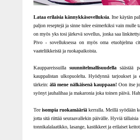
Lataa erilaisia kännykkäsovelluksia
. Itse käytän 
paljon reseptejä ja sinne tulee esimerkiksi vain mulle 
on myös yks tosi järkevä sovellus, jonka saa linkitet
Pivo - sovelluksessa on myös oma etuohjelma city
vaateliikkeistä ja ruokapaikoista.
Kauppareissuilla
suunnitelmallisuudella
säästää pa
kauppalistan ulkopuolelta. Hyödynnä tarjoukset ja e
tärkein:
älä mene nälkäisenä kauppaan!
Oon itse jo
syönyt jauhalihaa ja makaronia joka toinen päivä. Hah
Tee
isompia ruokamääriä
kerralla. Meillä syödään ko
jotta sitä riittää seuraavallekin päivälle. Hyviä tälla
tonnikalalaatikko, lasange, kastikkeet ja erilaiset keitot