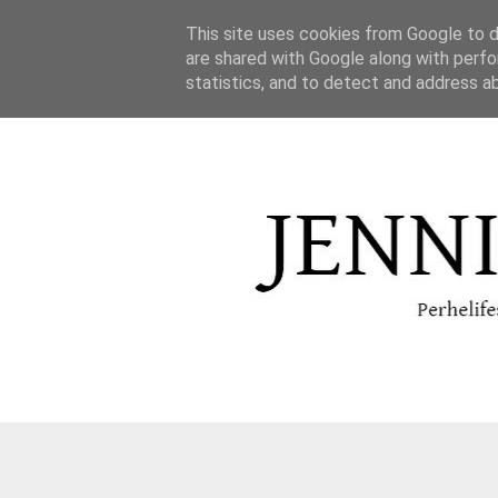
This site uses cookies from Google to de
are shared with Google along with perfo
statistics, and to detect and address a