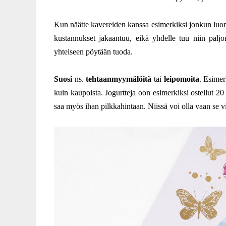
Kun näätte kavereiden kanssa esimerkiksi jonkun luon
kustannukset jakaantuu, eikä yhdelle tuu niin pal
yhteiseen pöytään tuoda.
Suosi
ns.
tehtaanmyymälöitä
tai
leipomoita
. Esimer
kuin kaupoista. Jogurtteja oon esimerkiksi ostellut 20
saa myös ihan pilkkahintaan. Niissä voi olla vaan se vik