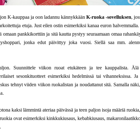
paljon K-kauppaa ja oon ladannu kännykkään
K-ruoka
-sovelluksen
, jo
tarkoitettuja etuja. Just eilen ostin esimerkiksi kanaa euron halvemmalla
tyä omaan pankkikorttiin ja sitä kautta pystyy seuraamaan omaa rahankäy
shoppari, jonka edut päivittyy joka vuosi. Siellä saa mm. alenn
ljon. Suunnittele viikon ruoat etukäteen ja tee kauppalista. Älä
rilaiset sesonkituotteet esimerkiksi hedelmissä tai vihanneksissa. Ja
skus tehnyt viiden viikon ruokalistan ja noudattanut sitä. Samalla näki, 
a.
tona kaksi lämmintä ateriaa päivässä ja teen paljon isoja määriä ruokia
isia ruokia ovat esimerkiksi kinkkukiusaus, kebabkiusaus, makaronilaatikko
.