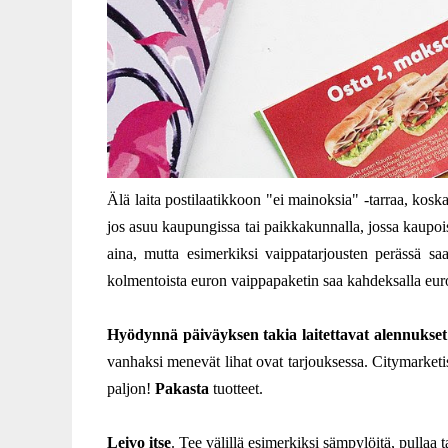
Älä laita postilaatikkoon "ei mainoksia" -tarraa, kosk
jos asuu kaupungissa tai paikkakunnalla, jossa kaupoi
aina, mutta esimerkiksi vaippatarjousten perässä 
kolmentoista euron vaippapaketin saa kahdeksalla euro
Hyödynnä päiväyksen takia laitettavat alennukset
vanhaksi menevät lihat ovat tarjouksessa. Citymarketi
paljon!
Pakasta
tuotteet.
Leivo itse
. Tee välillä esimerkiksi sämpylöitä, pullaa 