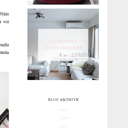
. Näin
ä voi
LAUTASEINÄ
malla
OLOHUONEESEEN
teita
BLOG ARCHIVE
2019
2018
2017