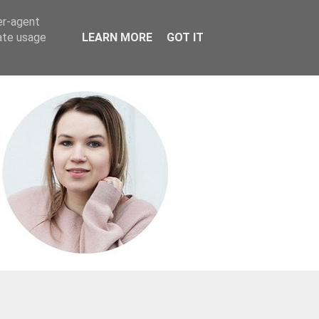
er-agent
rate usage
LEARN MORE
GOT IT