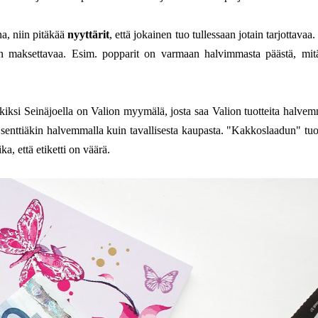
a, niin pitäkää
nyyttärit
, että jokainen tuo tullessaan jotain tarjottavaa
jon maksettavaa. Esim. popparit on varmaan halvimmasta päästä, mit
kiksi Seinäjoella on Valion myymälä, josta saa Valion tuotteita halvem
 senttiäkin halvemmalla kuin tavallisesta kaupasta. "Kakkoslaadun" tuot
a, että etiketti on väärä.