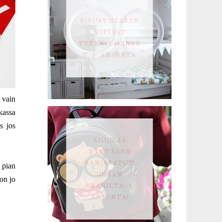
SISUSTUKSEEN
SOPIVAT
TREENIVÄLINEE
T + ARVONTA
i vain
kassa
s jos
ÄIDIN JA
TYTTÄREN
SAMISREPUT
 pian
CREAM
on jo
BEARILTA +
ARVONTA!