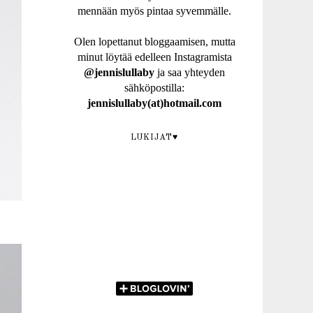
mennään myös pintaa syvemmälle.
Olen lopettanut bloggaamisen, mutta
minut löytää edelleen Instagramista
@jennislullaby
ja saa yhteyden
sähköpostilla:
jennislullaby(at)hotmail.com
LUKIJAT♥