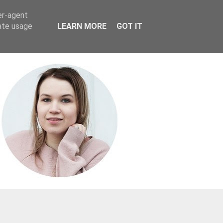
er-agent
rate usage
LEARN MORE
GOT IT