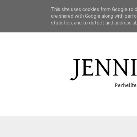
This site uses cookies from Google to de
are shared with Google along with perfo
statistics, and to detect and address a