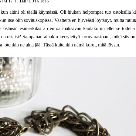
TAI 12. HELMIKUUTA 2015
un äitini oli täällä käymässä. Oli hiukan helpompaa tuo ostoksilla kä
 kun itse olin sovituskopissa. Vaatteita en hirveästi löytänyt, mutta mu
 ostaisin esimerkiksi 25 euroa maksavan kaulakorun ellei se todella 
en ostaisi? Sainpahan ainakin kerrytettyä koruvarastoani, mikä siis on 
 jotenkin ne aina jää. Tässä kuitenkin nämä korut, mitä löysin.