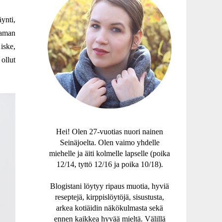
ynti,
utaman
iske,
ollut
Hei! Olen 27-vuotias nuori nainen
Seinäjoelta. Olen vaimo yhdelle
miehelle ja äiti kolmelle lapselle (poika
12/14, tyttö 12/16 ja poika 10/18).
Blogistani löytyy ripaus muotia, hyviä
reseptejä, kirppislöytöjä, sisustusta,
arkea kotiäidin näkökulmasta sekä
ennen kaikkea hyvää mieltä. Välillä