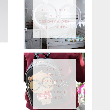
SISUSTUKSEEN
SOPIVAT
TREENIVÄLINEE
T + ARVONTA
ÄIDIN JA
TYTTÄREN
SAMISREPUT
CREAM
BEARILTA +
ARVONTA!