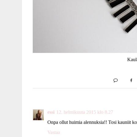
Kaul
essi
12. helmikuuta 2015 klo 8.27
Onpa ollut huimia alennuksia!! Tosi kauniit kor
Vastaa