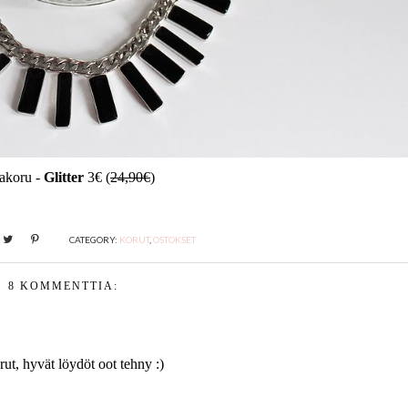
akoru -
Glitter
3€ (
24,90€
)
CATEGORY:
KORUT
,
OSTOKSET
8 KOMMENTTIA:
ut, hyvät löydöt oot tehny :)