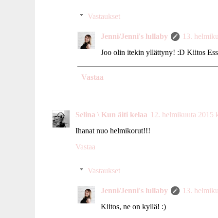
Vastaukset
Jenni/Jenni's lullaby
13. helmik
Joo olin itekin yllättyny! :D Kiitos Essi
Vastaa
Selina \ Kun äiti kelaa
12. helmikuuta 2015 
Ihanat nuo helmikorut!!!
Vastaa
Vastaukset
Jenni/Jenni's lullaby
13. helmik
Kiitos, ne on kyllä! :)