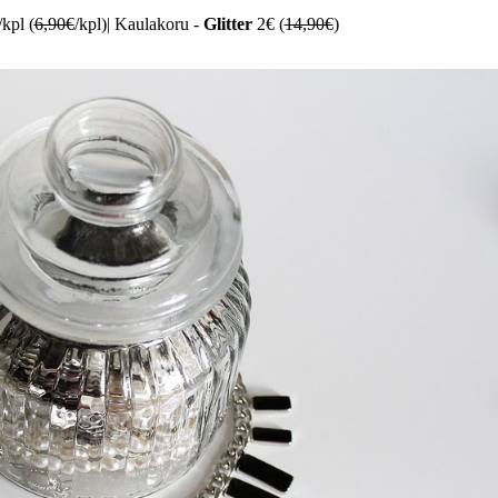
kpl (
6,90€
/kpl)| Kaulakoru -
Glitter
2€ (
14,90€
)