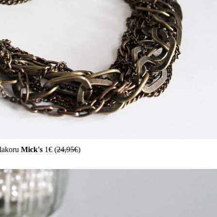
lakoru
Mick's
1€ (
24,95€
)