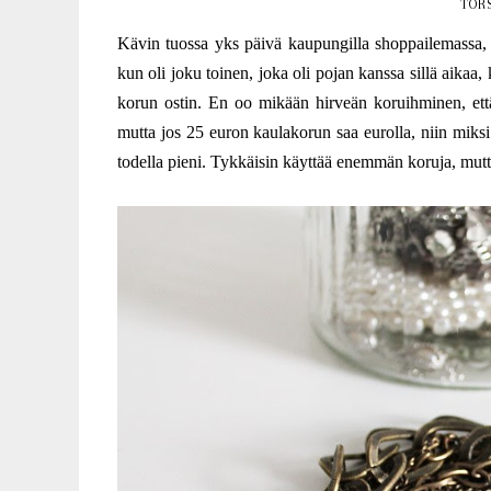
TORS
Kävin tuossa yks päivä kaupungilla shoppailemassa, k
kun oli joku toinen, joka oli pojan kanssa sillä aikaa,
korun ostin. En oo mikään hirveän koruihminen, että
mutta jos 25 euron kaulakorun saa eurolla, niin miksi 
todella pieni. Tykkäisin käyttää enemmän koruja, mutta