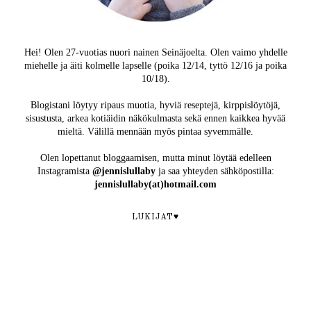
Hei! Olen 27-vuotias nuori nainen Seinäjoelta. Olen vaimo yhdelle
miehelle ja äiti kolmelle lapselle (poika 12/14, tyttö 12/16 ja poika
10/18).
Blogistani löytyy ripaus muotia, hyviä reseptejä, kirppislöytöjä,
sisustusta, arkea kotiäidin näkökulmasta sekä ennen kaikkea hyvää
mieltä. Välillä mennään myös pintaa syvemmälle.
Olen lopettanut bloggaamisen, mutta minut löytää edelleen
Instagramista
@jennislullaby
ja saa yhteyden sähköpostilla:
jennislullaby(at)hotmail.com
LUKIJAT♥