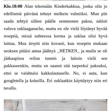
Klo.18:00
Alan tekemään Kinderkakkua, jonka olin jo
edellisenä päivänä tehnyt melkein valmiiksi. Mun piti
saada tehtyä siihen päälle semmonen paksu, nätisti
valuva suklaaganache, mutta en ole vielä löytänyt hyvää
reseptiä, missä suhteessa kerma ja suklaa olisi hyvä
laittaa. Mua ärsytti niin kovasti, kun reseptin mukaan
seoksen pitäisi antaa jäähtyä _HETKEN_ ja mulla se oli
jääkaapissa reilun tunnin ja laitoin vielä sen
pakkaseenkin, mutta en saanut sitä tarpeeksi paksuksi,
ettei se valahtaisi kakkulautaselle. No, ei auta, kun
googletella ja kokeilla. Eri suklaatkin käyttäytyy niin eri
tavalla.