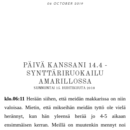
06 OCTOBER 2019
13 OCTOBER 2019
31 AUGUST 2019
18 AUGUST 2019
03 NOVEMBER 2019
PÄIVÄ KANSSANI 14.4 -
SYNTTÄRIRUOKAILU
AMARILLOSSA
SUNNUNTAI 15. HUHTIKUUTA 2018
klo.06:11
Herään siihen, että meidän makkarissa on niin
valoisaa. Mietin, että mikseihän meidän tyttö ole vielä
herännyt, kun hän yleensä herää jo 4-5 aikaan
ensimmäisen kerran. Meillä on muutenkin mennyt noi