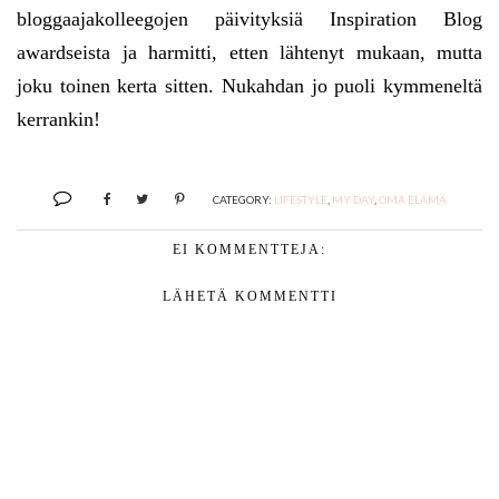
bloggaajakolleegojen päivityksiä Inspiration Blog
awardseista ja harmitti, etten lähtenyt mukaan, mutta
joku toinen kerta sitten. Nukahdan jo puoli kymmeneltä
kerrankin!
CATEGORY:
LIFESTYLE
,
MY DAY
,
OMA ELÄMÄ
EI KOMMENTTEJA:
LÄHETÄ KOMMENTTI