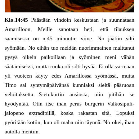
Klo.14:45
Päästään vihdoin keskustaan ja suunnataan
Amarilloon. Meille sanotaan heti, että tilauksen
saamisessa on n.45 minuutin viive. No jäätiin silti
syömään. No eihän tuo meidän nuorimmainen malttanut
pysyä oikein paikoillaan ja syöminen meni vähän
säätämiseksi, mutta ruoka oli silti hyvää. Ei olla varmaan
yli vuoteen käyty edes Amarillossa syömässä, mutta
Timo sai syntymäpäivänsä kunniaksi sieltä pääruoan
veloituksetta S-etukortin ansiosta, niin pitihän se
hyödyntää. Otin itse ihan perus burgerin Valkosipuli-
jalopeno extradipillä, koska rakastan sitä. Lopuksi
pyöritään kotiin, kun oli maha niin täynnä. No okei, ihan
autolla mentiin.