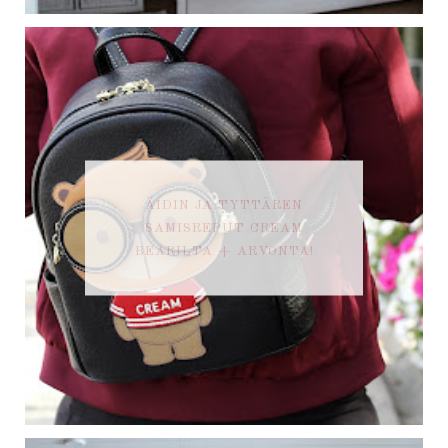
ÄIDIN JA TYTTÄREN
SAMISREPUT CREAM
BEARILTA + ARVONTA!