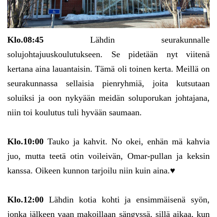
Klo.08:45
Lähdin seurakunnalle
solujohtajuuskoulutukseen. Se pidetään nyt viitenä
kertana aina lauantaisin. Tämä oli toinen kerta. Meillä on
seurakunnassa sellaisia pienryhmiä, joita kutsutaan
soluiksi ja oon nykyään meidän soluporukan johtajana,
niin toi koulutus tuli hyvään saumaan.
Klo.10:00
Tauko ja kahvit. No okei, enhän mä kahvia
juo, mutta teetä otin voileivän, Omar-pullan ja keksin
kanssa. Oikeen kunnon tarjoilu niin kuin aina.♥
Klo.12:00
Lähdin kotia kohti ja ensimmäisenä syön,
jonka jälkeen vaan makoillaan sängyssä, sillä aikaa, kun