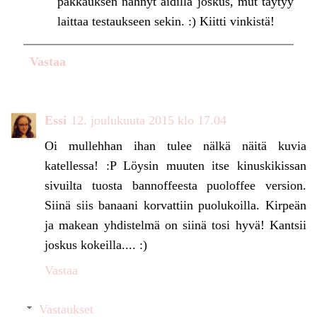
pakkauksen nähnyt äidillä joskus, mut täytyy
laittaa testaukseen sekin. :) Kiitti vinkistä!
Vastaa
Essi
12. joulukuuta 2015 klo 17.04
Oi mullehhan ihan tulee nälkä näitä kuvia
katellessa! :P Löysin muuten itse kinuskikissan
sivuilta tuosta bannoffeesta puoloffee version.
Siinä siis banaani korvattiin puolukoilla. Kirpeän
ja makean yhdistelmä on siinä tosi hyvä! Kantsii
joskus kokeilla.... :)
Vastaa
Vastaukset