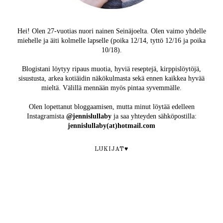
Hei! Olen 27-vuotias nuori nainen Seinäjoelta. Olen vaimo yhdelle
miehelle ja äiti kolmelle lapselle (poika 12/14, tyttö 12/16 ja poika
10/18).
Blogistani löytyy ripaus muotia, hyviä reseptejä, kirppislöytöjä,
sisustusta, arkea kotiäidin näkökulmasta sekä ennen kaikkea hyvää
mieltä. Välillä mennään myös pintaa syvemmälle.
Olen lopettanut bloggaamisen, mutta minut löytää edelleen
Instagramista
@jennislullaby
ja saa yhteyden sähköpostilla:
jennislullaby(at)hotmail.com
LUKIJAT♥