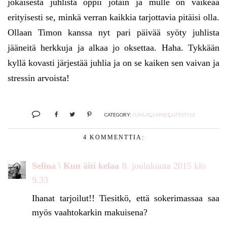
jokaisesta juhlista oppii jotain ja mulle on vaikeaa
erityisesti se, minkä verran kaikkia tarjottavia pitäisi olla.
Ollaan Timon kanssa nyt pari päivää syöty juhlista
jääneitä herkkuja ja alkaa jo oksettaa. Haha. Tykkään
kyllä kovasti järjestää juhlia ja on se kaiken sen vaivan ja
stressin arvoista!
CATEGORY:
JUHLAT
,
LAPSET
,
LIFESTYLE
4 KOMMENTTIA:
Selina \ Kun äiti kelaa
8. joulukuuta 2015 klo
9.33
Ihanat tarjoilut!! Tiesitkö, että sokerimassaa saa
myös vaahtokarkin makuisena?