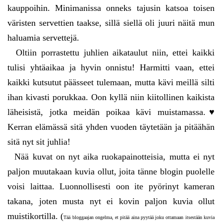
kauppoihin. Minimanissa onneks tajusin katsoa toisen
väristen servettien taakse, sillä siellä oli juuri näitä mun
haluamia servettejä.
Oltiin porrastettu juhlien aikataulut niin, ettei kaikki
tulisi yhtäaikaa ja hyvin onnistu! Harmitti vaan, ettei
kaikki kutsutut päässeet tulemaan, mutta kävi meillä silti
ihan kivasti porukkaa. Oon kyllä niin kiitollinen kaikista
läheisistä, jotka meidän poikaa kävi muistamassa.♥
Kerran elämässä sitä yhden vuoden täytetään ja pitäähän
sitä nyt sit juhlia!
Nää kuvat on nyt aika ruokapainotteisia, mutta ei nyt
paljon muutakaan kuvia ollut, joita tänne blogin puolelle
voisi laittaa. Luonnollisesti oon ite pyörinyt kameran
takana, joten musta nyt ei kovin paljon kuvia ollut
muistikortilla. (
Tää bloggaajan ongelma, et pitää aina pyytää joku ottamaan itsestään kuvia