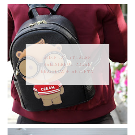
ÄIDIN JA TYTTÄREN
SAMISREPUT CREAM
BEARILTA + ARVONTA!