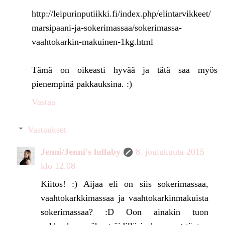
http://leipurinputiikki.fi/index.php/elintarvikkeet/
marsipaani-ja-sokerimassaa/sokerimassa-
vaahtokarkin-makuinen-1kg.html
Tämä on oikeasti hyvää ja tätä saa myös
pienempinä pakkauksina. :)
Vastaa
Vastaukset
Jenni/Jenni's lullaby
8. joulukuuta 2015
klo 12.08
Kiitos! :) Aijaa eli on siis sokerimassaa,
vaahtokarkkimassaa ja vaahtokarkinmakuista
sokerimassaa? :D Oon ainakin tuon