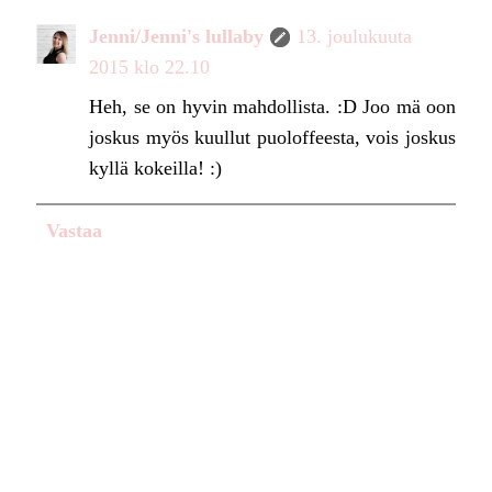
Jenni/Jenni's lullaby
13. joulukuuta
2015 klo 22.10
Heh, se on hyvin mahdollista. :D Joo mä oon
joskus myös kuullut puoloffeesta, vois joskus
kyllä kokeilla! :)
Vastaa