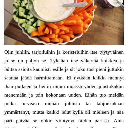
Olin juhliin, tarjoiluihin ja koristeluihin itse tyytyväinen
ja se on paljon se. Tykkään itse väkertää kaikkea ja
laittaa asioita kauniisti esille ja sit joku tosi pieni juttukin
saattaa jäädä harmittamaan. Ei nytkään kaikki mennyt
ihan putkeen ja heitin muun muassa yhden juustokakun
menemään ja tein kokonaan uuden. Eihän tuo meidän
poika hirveästi mitään juhlista tai lahjoistakaan
ymmärtänyt, mutta kaikki lelut kyllä oli mieleen ja nää
pari päivää se onkin viihtynyt niiden parissa. Aina