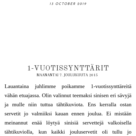
06 OCTOBER 2019
13 OCTOBER 2019
31 AUGUST 2019
18 AUGUST 2019
03 NOVEMBER 2019
1-VUOTISSYNTTÄRIT
MAANANTAI 7. JOULUKUUTA 2015
Lauantaina juhlimme poikamme 1-vuotissynttäreitä
vähän etuajassa. Olin valinnut teemaksi sinisen eri sävyjä
ja mulle niin tuttua tähtikuviota. Ens kerralla ostan
servetit jo valmiiksi kauan ennen joulua. Ei mistään
meinannut enää löytyä sinisiä servettejä valkoisella
tähtikuviolla, kun kaikki jouluservetit oli tullu jo