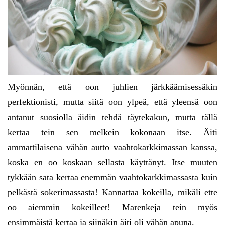
Myönnän, että oon juhlien järkkäämisessäkin
perfektionisti, mutta siitä oon ylpeä, että yleensä oon
antanut suosiolla äidin tehdä täytekakun, mutta tällä
kertaa tein sen melkein kokonaan itse. Äiti
ammattilaisena vähän autto vaahtokarkkimassan kanssa,
koska en oo koskaan sellasta käyttänyt. Itse muuten
tykkään sata kertaa enemmän vaahtokarkkimassasta kuin
pelkästä sokerimassasta! Kannattaa kokeilla, mikäli ette
oo aiemmin kokeilleet! Marenkeja tein myös
ensimmäistä kertaa ja siinäkin äiti oli vähän apuna.