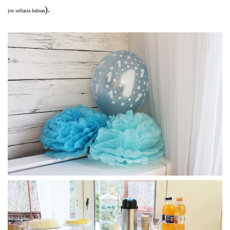
).
jos sellasia haluaa