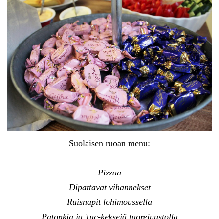
Suolaisen ruoan menu:
Pizzaa
Dipattavat vihannekset
Ruisnapit lohimoussella
Patonkia ja Tuc-keksejä tuorejuustolla