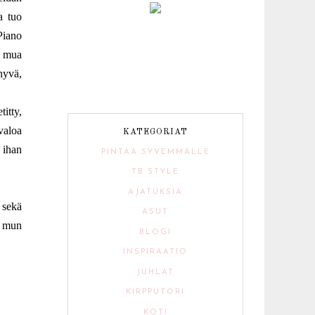
a tuo
Piano
a mua
 hyvä,
itty,
övaloa
KATEGORIAT
 ihan
PINTAA SYVEMMÄLLE
TB STYLE
AJATUKSIA
sekä
ASUT
n mun
BLOGI
INSPIRAATIO
JUHLAT
KIRPPUTORI
KOTI