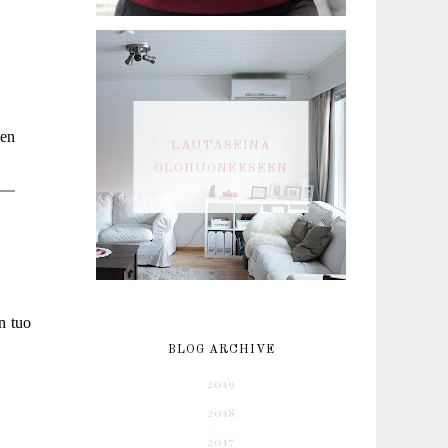
sen
LAUTASEINÄ
OLOHUONEESEEN
n tuo
BLOG ARCHIVE
2019
2018
2017