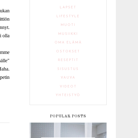
LAPSET
iukan
LIFESTYLE
ittiön
MUOTI
nnyt.
MUSIIKKI
i olla
OMA ELÄMÄ
iomme
OSTOKSET
älle"
RESEPTIT
 Haha.
SISUSTUS
petin
VAUVA
VIDEOT
YHTEISTYÖ
POPULAR POSTS