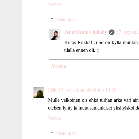
Vastaa
Vastaukset
Jenni/Jenni's lullaby
17. syysku
Kiitos Riikka! :) Se on kyllä munkin
tilalla ennen oli. :)
Vastaa
Heli
17. syyskuuta 2016 klo 14.59
Mulle valkoinen ois ehkä turhan arka väri aina
eteisen lyhty ja muut samanlaiset yksityiskohdat
Vastaa
Vastaukset