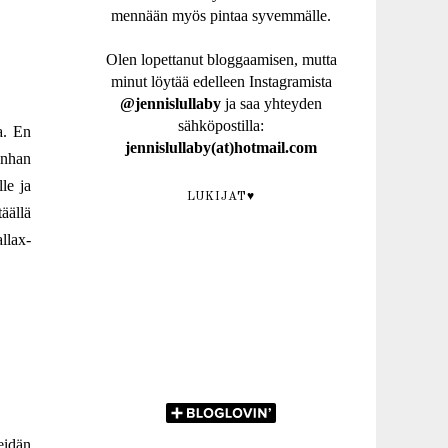
mennään myös pintaa syvemmälle.
Olen lopettanut bloggaamisen, mutta
minut löytää edelleen Instagramista
@jennislullaby
ja saa yhteyden
sähköpostilla:
a. En
jennislullaby(at)hotmail.com
unhan
lle ja
LUKIJAT♥
äällä
llax-
idän