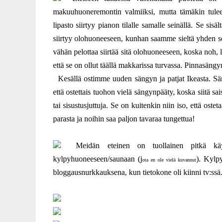
makuuhuoneremontin valmiiksi, mutta tämäkin tulee
lipasto siirtyy pianon tilalle samalle seinällä. Se si
siirtyy olohuoneeseen, kunhan saamme sieltä yhden s
vähän pelottaa siirtää sitä olohuoneeseen, koska noh, la
että se on ollut täällä makkarissa turvassa. Pinnasäng
Kesällä ostimme uuden sängyn ja patjat Ikeasta. Sänk
että ostettais tuohon vielä sängynpääty, koska siitä sa
tai sisustusjuttuja. Se on kuitenkin niin iso, että os
parasta ja noihin saa paljon tavaraa tungettua!
Meidän eteinen on tuollainen pitkä käyt
kylpyhuoneeseen/saunaan (j
). Kylp
ota en ole vielä kuvannut
bloggausnurkkauksena, kun tietokone oli kiinni tv:ssä