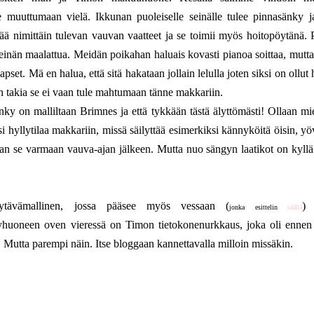
 muuttumaan vielä. Ikkunan puoleiselle seinälle tulee pinnasänky j
sältää nimittäin tulevan vauvan vaatteet ja se toimii myös hoitopöytänä. 
einän maalattua. Meidän poikahan haluais kovasti pianoa soittaa, mutt
pset. Mä en halua, että sitä hakataan jollain lelulla joten siksi on ollut
yn takia se ei vaan tule mahtumaan tänne makkariin.
y on malliltaan Brimnes ja että tykkään tästä älyttömästi! Ollaan miet
isi hyllytilaa makkariin, missä säilyttää esimerkiksi kännyköitä öisin, y
tetaan se varmaan vauva-ajan jälkeen. Mutta nuo sängyn laatikot on kyllä
ävämallinen, jossa pääsee myös vessaan (
) 
jonka esittelin
täällä
yhuoneen oven vieressä on Timon tietokonenurkkaus, joka oli enne
. Mutta parempi näin. Itse bloggaan kannettavalla milloin missäkin.