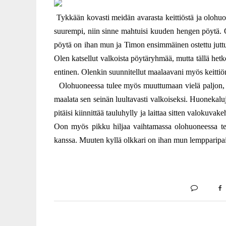
Tykkään kovasti meidän avarasta keittiöstä ja olohuon
suurempi, niin sinne mahtuisi kuuden hengen pöytä. 
pöytä on ihan mun ja Timon ensimmäinen ostettu juttu 
Olen katsellut valkoista pöytäryhmää, mutta tällä hetke
entinen. Olenkin suunnitellut maalaavani myös keittiön
Olohuoneessa tulee myös muuttumaan vielä paljon, sil
maalata sen seinän luultavasti valkoiseksi. Huonekaluj
pitäisi kiinnittää tauluhylly ja laittaa sitten valokuva
Oon myös pikku hiljaa vaihtamassa olohuoneessa teks
kanssa. Muuten kyllä olkkari on ihan mun lempparipa