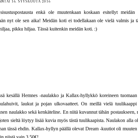
ANTAI 16. SYYSKUUTA 2016
ustuspostausta enkä ole muutenkaan koskaan esitellyt meidän 
n nyt ole sen aika! Meidän koti ei todellakaan ole vielä valmis ja 
iljaa, pikku hiljaa. Tässä kuitenkin meidän koti. :)
ässä kesällä Hemnes -naulakko ja Kallax-hyllykkö koreineen tuomaan 
aulahuivit, laukut ja pojan ulkovaatteet. On meillä vielä tuulikaappi
oinen naulakko sekä kenkäteline. En niitä kuvannut tähän postaukseen, 
oten sieltä löytyy lisää kuvia myös tästä tuulikaapista. Naulakon alla o
han tässä ehdin. Kallax-hyllyn päällä olevat Dream -kuutiot oli muuten 
n niistä vain 3,50€!