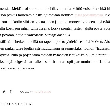
eesta. Meidän olohuone on tosi tilava, mutta keittiö voisi olla ehkä h
Oon joskus tarkemmin esitellyt meidän keittiötä
tässä postauksessa
. Ke
omaan kotiin viitisen vuotta sitten ja en ole moneen vuoteen siitä tykä
llä koen sen rahan tuhlauksena, koska pienten lasten jäljiltä pöytä vois
 pöydän ja tuolit valkoisella Vintage-maalilla.
lä tällä hetkellä meillä on tapetin poisto yhdeltä seinältä kesken. A
en paikat tulee luultavasti muuttumaan ja esimerkiksi tuohon "lautasein
kehyksiä. Niin ja pojan takia meidän tv-tasojen laatikoista puuttuu nupit.
tiilejä beigestä harmaiksi, sillä harmaa sopii paremmin tuon lautata
ikkoja meidän kodissa.
CATEGORY:
KOTI
,
SISUSTUS
17 KOMMENTTIA: