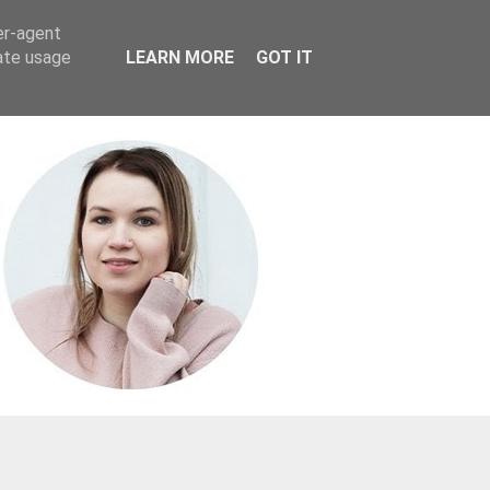
er-agent
rate usage
LEARN MORE
GOT IT