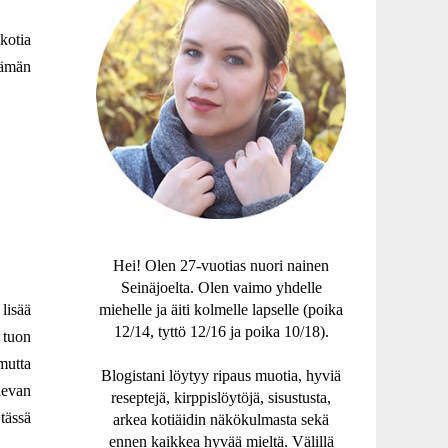
kotia
tämän
Hei! Olen 27-vuotias nuori nainen
Seinäjoelta. Olen vaimo yhdelle
lisää
miehelle ja äiti kolmelle lapselle (poika
12/14, tyttö 12/16 ja poika 10/18).
 tuon
mutta
Blogistani löytyy ripaus muotia, hyviä
levan
reseptejä, kirppislöytöjä, sisustusta,
tässä
arkea kotiäidin näkökulmasta sekä
ennen kaikkea hyvää mieltä. Välillä