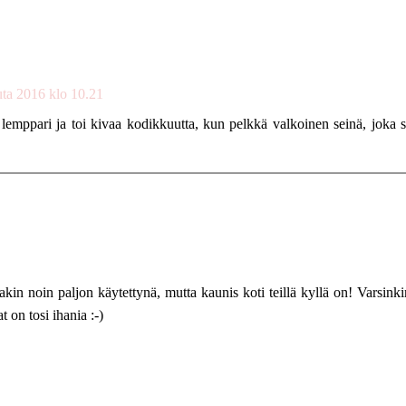
uta 2016 klo 10.21
 lemppari ja toi kivaa kodikkuutta, kun pelkkä valkoinen seinä, joka 
kin noin paljon käytettynä, mutta kaunis koti teillä kyllä on! Varsinki
 on tosi ihania :-)