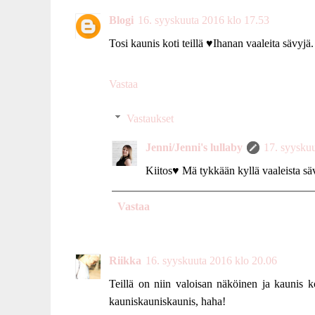
Blogi
16. syyskuuta 2016 klo 17.53
Tosi kaunis koti teillä ♥Ihanan vaaleita sävyjä.
Vastaa
Vastaukset
Jenni/Jenni's lullaby
17. syysku
Kiitos♥ Mä tykkään kyllä vaaleista sävy
Vastaa
Riikka
16. syyskuuta 2016 klo 20.06
Teillä on niin valoisan näköinen ja kaunis k
kauniskauniskaunis, haha!