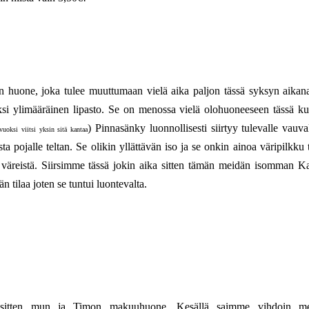
n huone, joka tulee muuttumaan vielä aika paljon tässä syksyn aikan
ksi ylimääräinen lipasto. Se on menossa vielä olohuoneeseen tässä k
) Pinnasänky luonnollisesti siirtyy tulevalle vauva
oksi viitsi yksin sitä kantaa
pojalle teltan. Se olikin yllättävän iso ja se onkin ainoa väripilkku t
a väreistä. Siirsimme tässä jokin aika sitten tämän meidän isomman Ka
 tilaa joten se tuntui luontevalta.
 sitten mun ja Timon makuuhuone. Kesällä saimme vihdoin me