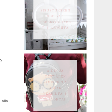
SISUSTUKSEEN
SOPIVAT
TREENIVÄLINEE
T + ARVONTA
:D
ÄIDIN JA
TYTTÄREN
SAMISREPUT
CREAM
BEARILTA +
ARVONTA!
 niin