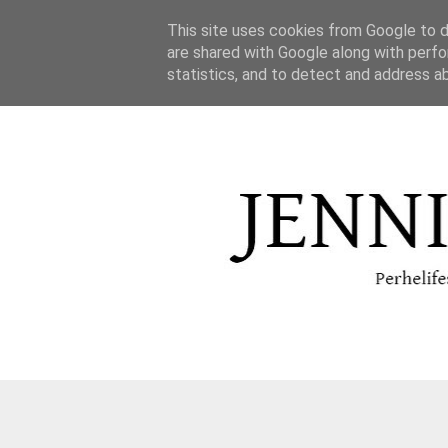
This site uses cookies from Google to de
are shared with Google along with perfo
statistics, and to detect and address a