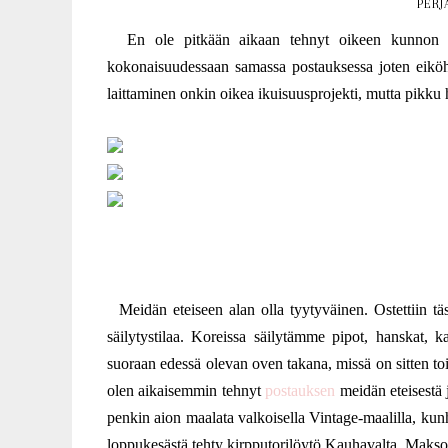
PERJ
En ole pitkään aikaan tehnyt oikeen kunnon sis
kokonaisuudessaan samassa postauksessa joten eiköhä
laittaminen onkin oikea ikuisuusprojekti, mutta pikku h
Meidän eteiseen alan olla tyytyväinen. Ostettiin t
säilytystilaa. Koreissa säilytämme pipot, hanskat, k
suoraan edessä olevan oven takana, missä on sitten t
olen aikaisemmin tehnyt
postauksen
meidän eteisestä j
penkin aion maalata valkoisella Vintage-maalilla, kun
loppukesästä tehty kirpputorilöytö Kauhavalta. Maksoi