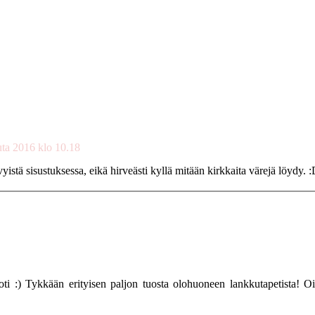
uta 2016 klo 10.18
istä sisustuksessa, eikä hirveästi kyllä mitään kirkkaita värejä löydy. 
oti :) Tykkään erityisen paljon tuosta olohuoneen lankkutapetista! Oi