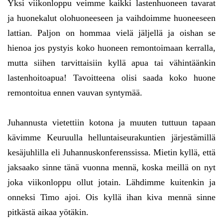
Yksi viikonloppu veimme kaikki lastenhuoneen tavarat
ja huonekalut olohuoneeseen ja vaihdoimme huoneeseen
lattian. Paljon on hommaa vielä jäljellä ja oishan se
hienoa jos pystyis koko huoneen remontoimaan kerralla,
mutta siihen tarvittaisiin kyllä apua tai vähintäänkin
lastenhoitoapua! Tavoitteena olisi saada koko huone
remontoitua ennen vauvan syntymää.
Juhannusta vietettiin kotona ja muuten tuttuun tapaan
kävimme Keuruulla helluntaiseurakuntien järjestämillä
kesäjuhlilla eli Juhannuskonferenssissa. Mietin kyllä, että
jaksaako sinne tänä vuonna mennä, koska meillä on nyt
joka viikonloppu ollut jotain. Lähdimme kuitenkin ja
onneksi Timo ajoi. Ois kyllä ihan kiva mennä sinne
pitkästä aikaa yötäkin.