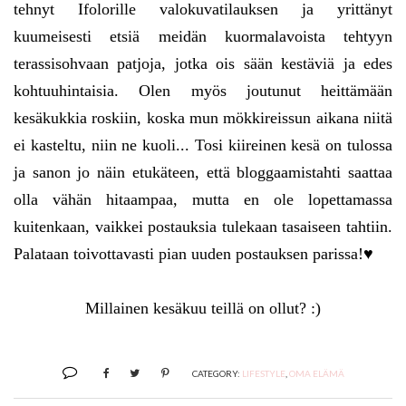
tehnyt Ifolorille valokuvatilauksen ja yrittänyt
kuumeisesti etsiä meidän kuormalavoista tehtyyn
terassisohvaan patjoja, jotka ois sään kestäviä ja edes
kohtuuhintaisia. Olen myös joutunut heittämään
kesäkukkia roskiin, koska mun mökkireissun aikana niitä
ei kasteltu, niin ne kuoli... Tosi kiireinen kesä on tulossa
ja sanon jo näin etukäteen, että bloggaamistahti saattaa
olla vähän hitaampaa, mutta en ole lopettamassa
kuitenkaan, vaikkei postauksia tulekaan tasaiseen tahtiin.
Palataan toivottavasti pian uuden postauksen parissa!♥
Millainen kesäkuu teillä on ollut? :)
CATEGORY:
LIFESTYLE
,
OMA ELÄMÄ