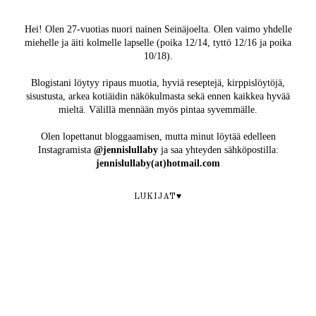
Hei! Olen 27-vuotias nuori nainen Seinäjoelta. Olen vaimo yhdelle
miehelle ja äiti kolmelle lapselle (poika 12/14, tyttö 12/16 ja poika
10/18).
Blogistani löytyy ripaus muotia, hyviä reseptejä, kirppislöytöjä,
sisustusta, arkea kotiäidin näkökulmasta sekä ennen kaikkea hyvää
mieltä. Välillä mennään myös pintaa syvemmälle.
Olen lopettanut bloggaamisen, mutta minut löytää edelleen
Instagramista
@jennislullaby
ja saa yhteyden sähköpostilla:
jennislullaby(at)hotmail.com
LUKIJAT♥