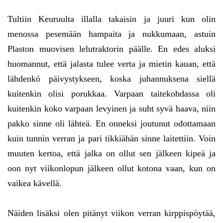
Tultiin Keuruulta illalla takaisin ja juuri kun olin
menossa pesemään hampaita ja nukkumaan, astuin
Plaston muovisen lelutraktorin päälle. En edes aluksi
huomannut, että jalasta tulee verta ja mietin kauan, että
lähdenkö päivystykseen, koska juhannuksena siellä
kuitenkin olisi porukkaa. Varpaan taitekohdassa oli
kuitenkin koko varpaan levyinen ja suht syvä haava, niin
pakko sinne oli lähteä. En onneksi joutunut odottamaan
kuin tunnin verran ja pari tikkiähän sinne laitettiin. Voin
muuten kertoa, että jalka on ollut sen jälkeen kipeä ja
oon nyt viikonlopun jälkeen ollut kotona vaan, kun on
vaikea kävellä.
Näiden lisäksi olen pitänyt viikon verran kirppispöytää,