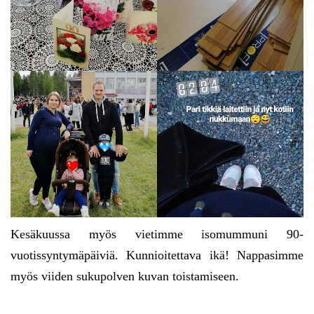
Kesäkuussa myös vietimme isomummuni 90-
vuotissyntymäpäiviä. Kunnioitettava ikä! Nappasimme
myös viiden sukupolven kuvan toistamiseen.