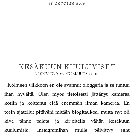
06 OCTOBER 2019
13 OCTOBER 2019
31 AUGUST 2019
18 AUGUST 2019
03 NOVEMBER 2019
KESÄKUUN KUULUMISET
KESKIVIIKKO 27. KESÄKUUTA 2018
Kolmeen viikkoon en ole avannut bloggeria ja se tuntuu
ihan hyvältä. Olen myös tietoisesti jättänyt kameraa
kotiin ja koittanut elää enemmän ilman kameraa. En
tosin ajatellut pitäväni mitään blogitaukoa, mutta nyt oli
kiva tänne palata ja kirjoitella vähän kesäkuun
kuulumisia. Instagramihan mulla päivittyy suht