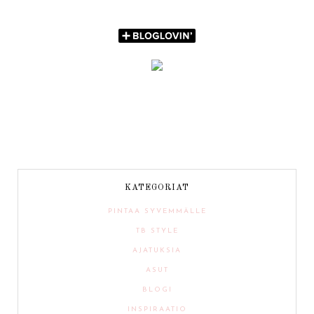
KATEGORIAT
PINTAA SYVEMMÄLLE
TB STYLE
AJATUKSIA
ASUT
BLOGI
INSPIRAATIO