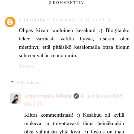
2 KOMMENTTIA:
La La Lilja
2. heinäkuuta 2018 klo 20.11
Olipas kivan kuuloinen kesäkuu! :) Blogitauko
tekee varmasti välillä hyvää, itsekin olen
miettinyt, että pitäisikö kesälomalla ottaa blogin
suhteen vähän rennommin.
Vastaa
Vastaukset
Jenni/Jenni's lullaby
4. heinäkuuta 2018
klo 9.29
Kiitos kommentistasi! :) Kesäkuu oli kyllä
mukava ja toivottavasti tämä heinäkuukin
olisi vähintään yhtä kiva! :) Joskus on ihan