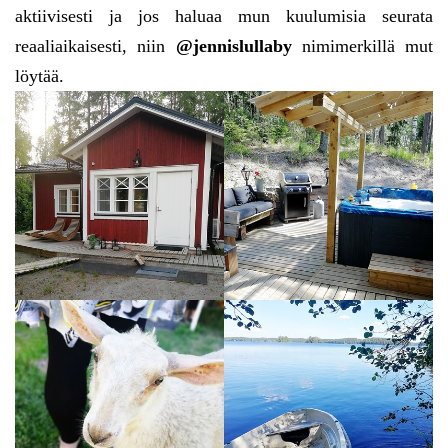
aktiivisesti ja jos haluaa mun kuulumisia seurata
reaaliaikaisesti, niin
@jennislullaby
nimimerkillä mut
löytää.