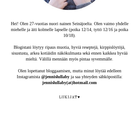
Hei! Olen 27-vuotias nuori nainen Seinäjoelta. Olen vaimo yhdelle
miehelle ja äiti kolmelle lapselle (poika 12/14, tyttö 12/16 ja poika
10/18).
Blogistani löytyy ripaus muotia, hyviä reseptejä, kirppislöytöjä,
sisustusta, arkea kotiäidin näkökulmasta sekä ennen kaikkea hyvää
mieltä. Välillä mennään myös pintaa syvemmälle.
Olen lopettanut bloggaamisen, mutta minut löytää edelleen
Instagramista
@jennislullaby
ja saa yhteyden sähköpostilla:
jennislullaby(at)hotmail.com
LUKIJAT♥