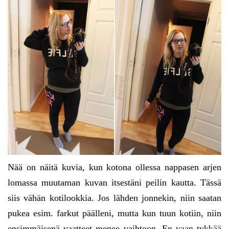
Nää on näitä kuvia, kun kotona ollessa nappasen arjen
lomassa muutaman kuvan itsestäni peilin kautta. Tässä
siis vähän kotilookkia. Jos lähden jonnekin, niin saatan
pukea esim. farkut päälleni, mutta kun tuun kotiin, niin
ensimmäisenä vaatteet menee vaihtoon. En vaan tykkää