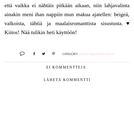
että vaikka ei nähtäis pitkään aikaan, niin lahjavalinta
ainakin meni ihan nappiin mun makua ajatellen: beigeä,
valkoista, tähtiä ja maalaisromanttista sisustusta.♥
Kiitos! Nää tulikin heti käyttöön!
CATEGORY:
LIFESTYLE
,
VALOKUVAUS
EI KOMMENTTEJA:
LÄHETÄ KOMMENTTI