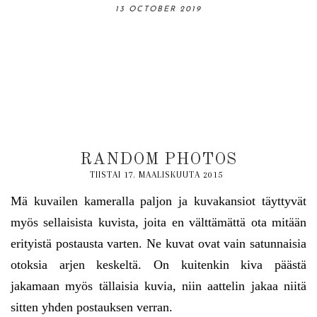
06 OCTOBER 2019
13 OCTOBER 2019
31 AUGUST 2019
18 AUGUST 2019
03 NOVEMBER 2019
RANDOM PHOTOS
TIISTAI 17. MAALISKUUTA 2015
Mä kuvailen kameralla paljon ja kuvakansiot täyttyvät
myös sellaisista kuvista, joita en välttämättä ota mitään
erityistä postausta varten. Ne kuvat ovat vain satunnaisia
otoksia arjen keskeltä. On kuitenkin kiva päästä
jakamaan myös tällaisia kuvia, niin aattelin jakaa niitä
sitten yhden postauksen verran.