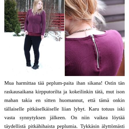
Mua harmittaa tää peplum-paita ihan sikana! Ostin tän
raskausaikana kirpputorilta ja kokeilinkin tätä, mut ison
mahan takia en sitten huomannut, että tämä onkin
tällaiselle pitkäselkäiselle liian lyhyt. Karu totuus iski
vasta synnytyksen jälkeen. On niin vaikea löytää
täydellistä pitkähihaista peplumia. Tykkäsin älyttömästi