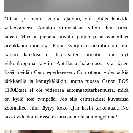
Ollaan jo monta vuotta ajateltu, että pitäis hankkia
videokamera. Ainakin viimeistään sillon, kun tulee
lapsia. Mua on pienenä kuvattu paljon ja ne ovat olleet
arvokkaita muistoja. Pojan syntymän aikoihin oli niin
paljon kaikkea et tää sitten unohtu, mut nyt
viikonloppuna käytiin Anttilasta hakemassa yks jäsen
lisää meidän Canon-perheeseen. Oon ottanu videopätkiä
järkkärillä ja kännykälläkin, mutta tuossa Canon EOS
1100D:ssä ei ole videossa automaattitarkennusta, mikä
on kyllä tosi tympeää. Jos siis esimerkiksi kuvatessa
zoomailee, niin täytyy koko ajan käsin tarkentaa... No
tässä videokamerassa ei ainakaan ole sitä ongelmaa!