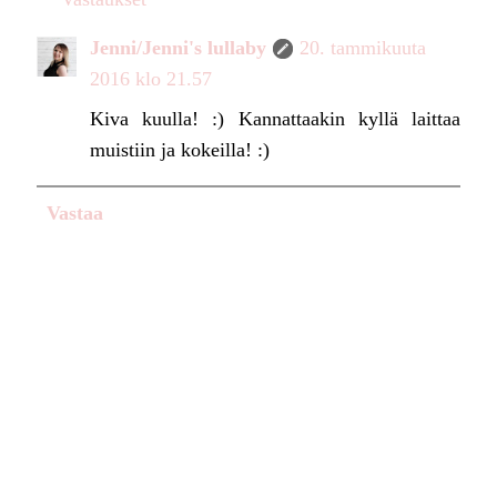
Jenni/Jenni's lullaby
20. tammikuuta
2016 klo 21.57
Kiva kuulla! :) Kannattaakin kyllä laittaa
muistiin ja kokeilla! :)
Vastaa