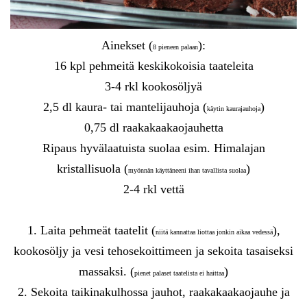
Ainekset (
):
8 pieneen palaan
16 kpl pehmeitä keskikokoisia taateleita
3-4 rkl kookosöljyä
2,5 dl kaura- tai mantelijauhoja (
)
käytin kaurajauhoja
0,75 dl raakakaakaojauhetta
Ripaus hyvälaatuista suolaa esim. Himalajan
kristallisuola (
)
myönnän käyttäneeni ihan tavallista suolaa
2-4 rkl vettä
1. Laita pehmeät taatelit (
),
niitä kannattaa liottaa jonkin aikaa vedessä
kookosöljy ja vesi tehosekoittimeen ja sekoita tasaiseksi
massaksi. (
)
pienet palaset taatelista ei haittaa
2. Sekoita taikinakulhossa jauhot, raakakaakaojauhe ja