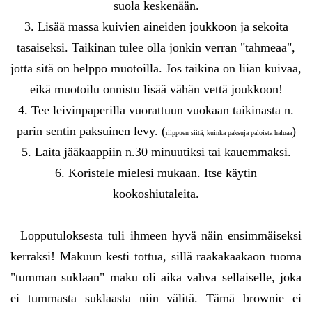
suola keskenään.
3. Lisää massa kuivien aineiden joukkoon ja sekoita
tasaiseksi. Taikinan tulee olla jonkin verran "tahmeaa",
jotta sitä on helppo muotoilla. Jos taikina on liian kuivaa,
eikä muotoilu onnistu lisää vähän vettä joukkoon!
4. Tee leivinpaperilla vuorattuun vuokaan taikinasta n.
parin sentin paksuinen levy. (
)
riippuen siitä, kuinka paksuja paloista haluaa
5. Laita jääkaappiin n.30 minuutiksi tai kauemmaksi.
6. Koristele mielesi mukaan. Itse käytin
kookoshiutaleita.
Lopputuloksesta tuli ihmeen hyvä näin ensimmäiseksi
kerraksi! Makuun kesti tottua, sillä raakakaakaon tuoma
"tumman suklaan" maku oli aika vahva sellaiselle, joka
ei tummasta suklaasta niin välitä. Tämä brownie ei