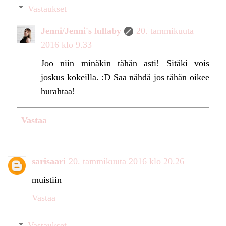
Vastaukset
Jenni/Jenni's lullaby
20. tammikuuta
2016 klo 9.33
Joo niin minäkin tähän asti! Sitäki vois
joskus kokeilla. :D Saa nähdä jos tähän oikee
hurahtaa!
Vastaa
sarisaari
20. tammikuuta 2016 klo 20.26
muistiin
Vastaa
Vastaukset