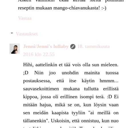
reseptin mukaan mango-chiavanukasta! :-)
Vastaa
Vastaukset
Jenni/Jenni's lullaby
18. tammikuuta
2016 klo 22.55
Hihi, aattelinkin et tää vois olla sun mieleen.
;D Niin joo unohdin mainita tuossa
postauksessa, että itse käytin hmmm...
sauvasekoittimen mukana tullutta erillistä
kippoa, jossa oli erillinen isompi terä. :D Ei
mitään hajua, mikä se on, kun löysin vaan
sen meidän kaapista tyyliin "ai meillä on
tällanenkin". Uskoisin, että onnistuu, kun nuo