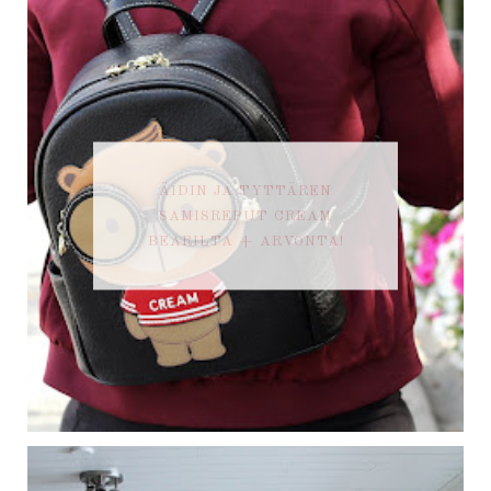
ÄIDIN JA TYTTÄREN
SAMISREPUT CREAM
BEARILTA + ARVONTA!