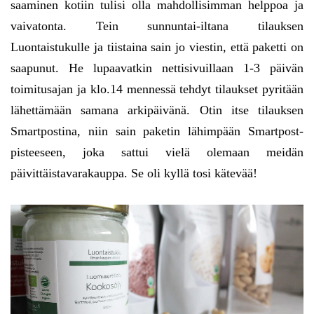
saaminen kotiin tulisi olla mahdollisimman helppoa ja
vaivatonta. Tein sunnuntai-iltana tilauksen
Luontaistukulle ja tiistaina sain jo viestin, että paketti on
saapunut. He lupaavatkin nettisivuillaan 1-3 päivän
toimitusajan ja klo.14 mennessä tehdyt tilaukset pyritään
lähettämään samana arkipäivänä. Otin itse tilauksen
Smartpostina, niin sain paketin lähimpään Smartpost-
pisteeseen, joka sattui vielä olemaan meidän
päivittäistavarakauppa. Se oli kyllä tosi kätevää!