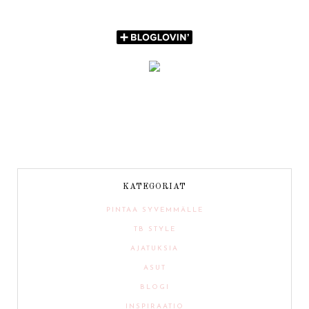
KATEGORIAT
PINTAA SYVEMMÄLLE
TB STYLE
AJATUKSIA
ASUT
BLOGI
INSPIRAATIO