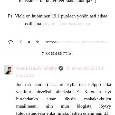
maistaneet tai kokeilleet raakakakkuja? :)
Ps. Vielä on huominen 19.1 puoleen yöhön asti aikaa
osallistua
blogini 1-vuotisarvontaan!
CATEGORY:
LUONTAISTUKKU
,
RESEPTIT
,
YHTEISTYÖ
7 KOMMENTTIA:
Jenni/Jenni's lullaby
18. tammikuuta 2016
klo 22.18
Joo mä jaan! :) Tää oli kyllä tosi helppo eikä
vaatinut hirveästi aineksia. :) Katotaan nyt
hurahdanko aivan täysin raakakakkujen
maailmaan, niin mun blogista löytyy
tulevaisuudessa ehkä niitäkin sitten enemmän. :D