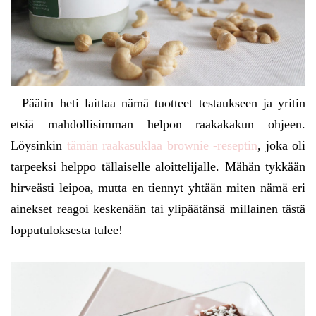
Päätin heti laittaa nämä tuotteet testaukseen ja yritin
etsiä mahdollisimman helpon raakakakun ohjeen.
Löysinkin
tämän raakasuklaa brownie -reseptin
, joka oli
tarpeeksi helppo tällaiselle aloittelijalle. Mähän tykkään
hirveästi leipoa, mutta en tiennyt yhtään miten nämä eri
ainekset reagoi keskenään tai ylipäätänsä millainen tästä
lopputuloksesta tulee!