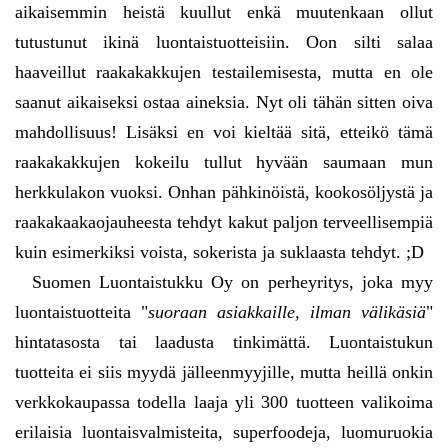
aikaisemmin heistä kuullut enkä muutenkaan ollut
tutustunut ikinä luontaistuotteisiin. Oon silti salaa
haaveillut raakakakkujen testailemisesta, mutta en ole
saanut aikaiseksi ostaa aineksia. Nyt oli tähän sitten oiva
mahdollisuus! Lisäksi en voi kieltää sitä, etteikö tämä
raakakakkujen kokeilu tullut hyvään saumaan mun
herkkulakon vuoksi. Onhan pähkinöistä, kookosöljystä ja
raakakaakaojauheesta tehdyt kakut paljon terveellisempiä
kuin esimerkiksi voista, sokerista ja suklaasta tehdyt. ;D
Suomen Luontaistukku Oy on perheyritys, joka myy
luontaistuotteita "
suoraan asiakkaille, ilman välikäsiä
"
hintatasosta tai laadusta tinkimättä. Luontaistukun
tuotteita ei siis myydä jälleenmyyjille, mutta heillä onkin
verkkokaupassa todella laaja yli 300 tuotteen valikoima
erilaisia luontaisvalmisteita, superfoodeja, luomuruokia