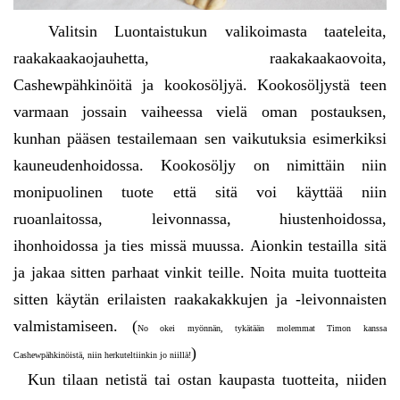
Valitsin Luontaistukun valikoimasta taateleita,
raakakaakaojauhetta, raakakaakaovoita,
Cashewpähkinöitä ja kookosöljyä. Kookosöljystä teen
varmaan jossain vaiheessa vielä oman postauksen,
kunhan pääsen testailemaan sen vaikutuksia esimerkiksi
kauneudenhoidossa. Kookosöljy on nimittäin niin
monipuolinen tuote että sitä voi käyttää niin
ruoanlaitossa, leivonnassa, hiustenhoidossa,
ihonhoidossa ja ties missä muussa. Aionkin testailla sitä
ja jakaa sitten parhaat vinkit teille. Noita muita tuotteita
sitten käytän erilaisten raakakakkujen ja -leivonnaisten
valmistamiseen. (
No okei myönnän, tykätään molemmat Timon kanssa
)
Cashewpähkinöistä, niin herkuteltiinkin jo niillä!
Kun tilaan netistä tai ostan kaupasta tuotteita, niiden