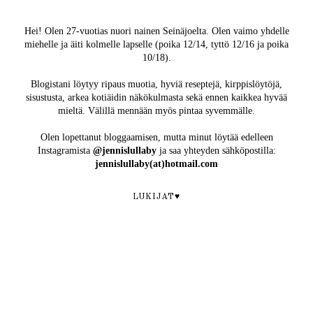
Hei! Olen 27-vuotias nuori nainen Seinäjoelta. Olen vaimo yhdelle
miehelle ja äiti kolmelle lapselle (poika 12/14, tyttö 12/16 ja poika
10/18).
Blogistani löytyy ripaus muotia, hyviä reseptejä, kirppislöytöjä,
sisustusta, arkea kotiäidin näkökulmasta sekä ennen kaikkea hyvää
mieltä. Välillä mennään myös pintaa syvemmälle.
Olen lopettanut bloggaamisen, mutta minut löytää edelleen
Instagramista
@jennislullaby
ja saa yhteyden sähköpostilla:
jennislullaby(at)hotmail.com
LUKIJAT♥