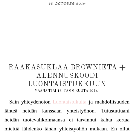
06 OCTOBER 2019
13 OCTOBER 2019
31 AUGUST 2019
18 AUGUST 2019
03 NOVEMBER 2019
RAAKASUKLAA BROWNIETA +
ALENNUSKOODI
LUONTAISTUKKUUN
MAANANTAI 18. TAMMIKUUTA 2016
Sain yhteydenoton
Luontaistukulta
ja mahdollisuuden
lähteä heidän kanssaan yhteistyöhön. Tutustuttuani
heidän tuotevalikoimaansa ei tarvinnut kahta kertaa
miettiä lähdenkö tähän yhteistyöhön mukaan. En ollut