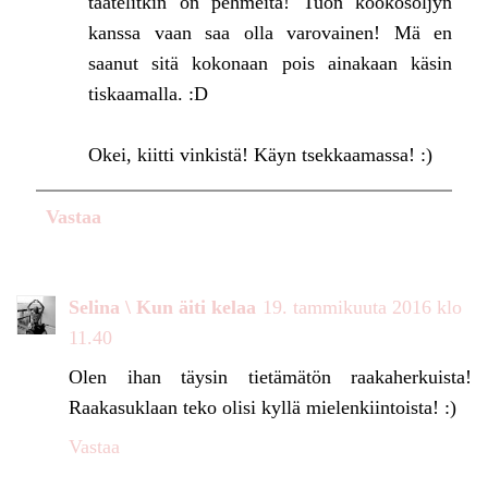
taatelitkin on pehmeitä! Tuon kookosöljyn
kanssa vaan saa olla varovainen! Mä en
saanut sitä kokonaan pois ainakaan käsin
tiskaamalla. :D
Okei, kiitti vinkistä! Käyn tsekkaamassa! :)
Vastaa
Selina \ Kun äiti kelaa
19. tammikuuta 2016 klo
11.40
Olen ihan täysin tietämätön raakaherkuista!
Raakasuklaan teko olisi kyllä mielenkiintoista! :)
Vastaa