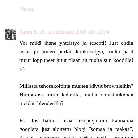
Vastaa
Anna S
18. tammikuuta 2016 klo 22.34
Voi mikä ihana yhteistyö ja resepti! Just ehdin
ostaa jo uuden purkin kookosöljyä, mutta parit
muut loppuneet jutut tilaan sit tuolta sun koodilla!
:-)
Millasta tehosekoitinta muuten käytit brownieihin?
Himottaisi niiiin kokeilla, mutta onnistuukohan
meidän blenderillä?
Ps. Jos haluut lisää reseptejä,niin kannattaa
googlata just aloitettu blogi "somaa ja raakaa".
Äsken valmistin ekaa kertaa sieltä poimitun