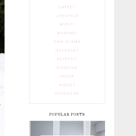
LAPSET
LIFESTYLE
MUOTI
MUSIIKKI
OMA ELÄMÄ
OSTOKSET
RESEPTIT
SISUSTUS
VAUVA
VIDEOT
YHTEISTYÖ
POPULAR POSTS