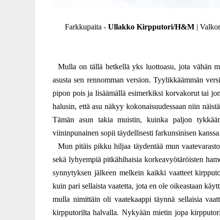
Farkkupaita -
Ullakko Kirpputori/H&M
| Valkon
Mulla on tällä hetkellä yks luottoasu, jota vähän m
asusta sen rennomman version. Tyylikkäämmän version
pipon pois ja lisäämällä esimerkiksi korvakorut tai jo
halusin, että asu näkyy kokonaisuudessaan niin näistä 
Tämän asun takia muistin, kuinka paljon tykkää
viininpunainen sopii täydellisesti farkunsinisen kanssa
Mun pitäis pikku hiljaa täydentää mun vaatevarastoa
sekä lyhyempiä pitkähihaisia korkeavyötäröisten hameid
synnytyksen jälkeen melkein kaikki vaatteet kirpputor
kuin pari sellaista vaatetta, jota en ole oikeastaan käy
mulla nimittäin oli vaatekaappi täynnä sellaisia vaa
kirpputorilta halvalla. Nykyään mietin jopa kirpputori