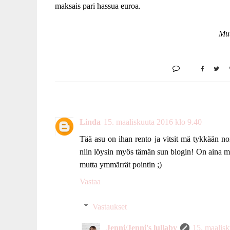
maksais pari hassua euroa.
Mut
Linda
15. maaliskuuta 2016 klo 9.40
Tää asu on ihan rento ja vitsit mä tykkään nois
niin löysin myös tämän sun blogin! On aina mu
mutta ymmärrät pointin ;)
Vastaa
Vastaukset
Jenni/Jenni's lullaby
15. maalisk