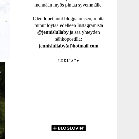
mennään myös pintaa syvemmälle.
Olen lopettanut bloggaamisen, mutta
minut löytää edelleen Instagramista
@jennislullaby
ja saa yhteyden
sähköpostilla:
jennislullaby(at)hotmail.com
LUKIJAT♥