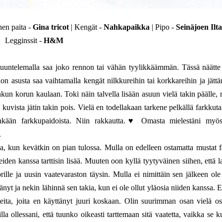
en paita -
Gina tricot
| Kengät -
Nahkapaikka
| Pipo -
Seinäjoen Ilta
Legginssit -
H&M
uuntelemalla saa joko rennon tai vähän tyylikkäämmän. Tässä näätte 
 asusta saa vaihtamalla kengät nilkkureihin tai korkkareihin ja jättä
nkun korun kaulaan. Toki näin talvella lisään asuun vielä takin päälle, 
kuvista jätin takin pois. Vielä en todellakaan tarkene pelkällä farkkutak
nkään farkkupaidoista. Niin rakkautta.♥ Omasta mielestäni myö
.
, kun kevätkin on pian tulossa. Mulla on edelleen ostamatta mustat f
en kanssa tarttisin lisää. Muuten oon kyllä tyytyväinen siihen, että la
ille ja uusin vaatevaraston täysin. Mulla ei nimittäin sen jälkeen ole 
ttänyt ja nekin lähinnä sen takia, kun ei ole ollut yläosia niiden kanssa.
tteita, joita en käyttänyt juuri koskaan. Olin suurimman osan vielä os
lla ollessani, että tuunko oikeasti tarttemaan sitä vaatetta, vaikka se k