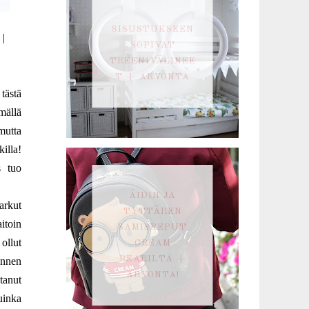
SISUSTUKSEEN
|
SOPIVAT
TREENIVÄLINEE
T + ARVONTA
tästä
mällä
mutta
illa!
s tuo
ÄIDIN JA
arkut
TYTTÄREN
itoin
SAMISREPUT
ollut
CREAM
BEARILTA +
 Ennen
ARVONTA!
tanut
uinka