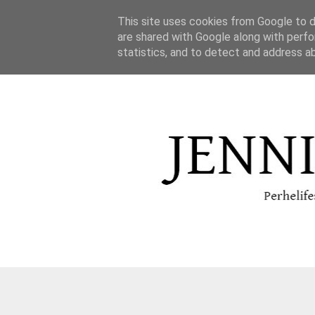
This site uses cookies from Google to de
are shared with Google along with perfo
statistics, and to detect and address a