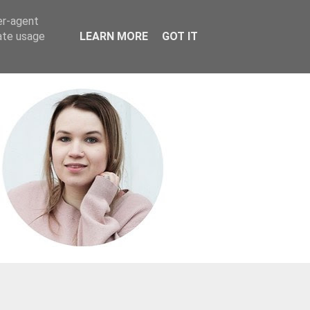
er-agent
rate usage
LEARN MORE
GOT IT