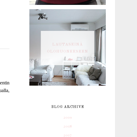
LAUTASEINÄ
OLOHUONEESEEN
entin
alla,
BLOG ARCHIVE
2019
2018
2017