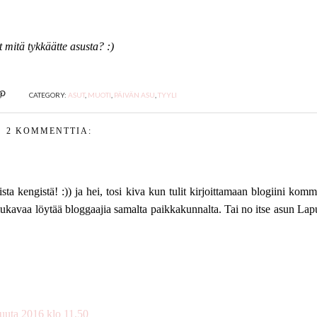
 mitä tykkäätte asusta? :)
CATEGORY:
ASUT
,
MUOTI
,
PÄIVÄN ASU
,
TYYLI
2 KOMMENTTIA:
ta kengistä! :)) ja hei, tosi kiva kun tulit kirjoittamaan blogiini komm
kavaa löytää bloggaajia samalta paikkakunnalta. Tai no itse asun Lapu
uuta 2016 klo 11.50