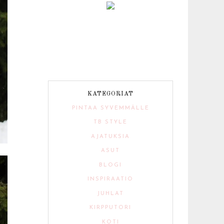
KATEGORIAT
PINTAA SYVEMMÄLLE
TB STYLE
AJATUKSIA
ASUT
BLOGI
INSPIRAATIO
JUHLAT
KIRPPUTORI
KOTI