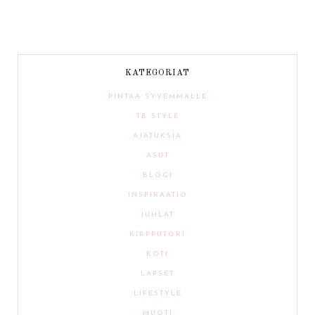
KATEGORIAT
PINTAA SYVEMMÄLLE
TB STYLE
AJATUKSIA
ASUT
BLOGI
INSPIRAATIO
JUHLAT
KIRPPUTORI
KOTI
LAPSET
LIFESTYLE
MUOTI