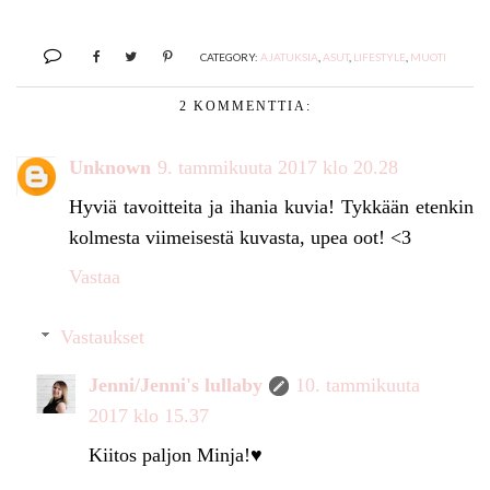
CATEGORY:
AJATUKSIA
,
ASUT
,
LIFESTYLE
,
MUOTI
2 KOMMENTTIA:
Unknown
9. tammikuuta 2017 klo 20.28
Hyviä tavoitteita ja ihania kuvia! Tykkään etenkin
kolmesta viimeisestä kuvasta, upea oot! <3
Vastaa
Vastaukset
Jenni/Jenni's lullaby
10. tammikuuta
2017 klo 15.37
Kiitos paljon Minja!♥