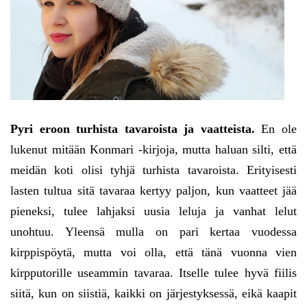
Pyri eroon turhista tavaroista ja vaatteista.
En ole
lukenut mitään Konmari -kirjoja, mutta haluan silti, että
meidän koti olisi tyhjä turhista tavaroista. Erityisesti
lasten tultua sitä tavaraa kertyy paljon, kun vaatteet jää
pieneksi, tulee lahjaksi uusia leluja ja vanhat lelut
unohtuu. Yleensä mulla on pari kertaa vuodessa
kirppispöytä, mutta voi olla, että tänä vuonna vien
kirpputorille useammin tavaraa. Itselle tulee hyvä fiilis
siitä, kun on siistiä, kaikki on järjestyksessä, eikä kaapit