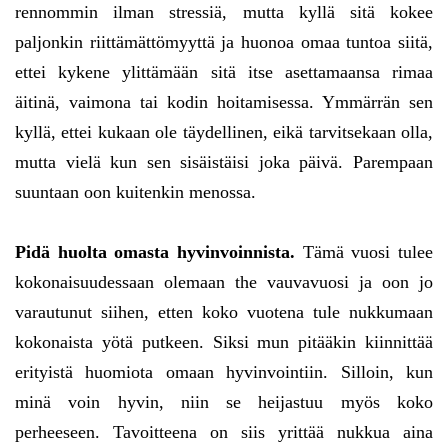
rennommin ilman stressiä, mutta kyllä sitä kokee
paljonkin riittämättömyyttä ja huonoa omaa tuntoa siitä,
ettei kykene ylittämään sitä itse asettamaansa rimaa
äitinä, vaimona tai kodin hoitamisessa. Ymmärrän sen
kyllä, ettei kukaan ole täydellinen, eikä tarvitsekaan olla,
mutta vielä kun sen sisäistäisi joka päivä. Parempaan
suuntaan oon kuitenkin menossa.
Pidä huolta omasta hyvinvoinnista.
Tämä vuosi tulee
kokonaisuudessaan olemaan the vauvavuosi ja oon jo
varautunut siihen, etten koko vuotena tule nukkumaan
kokonaista yötä putkeen. Siksi mun pitääkin kiinnittää
erityistä huomiota omaan hyvinvointiin. Silloin, kun
minä voin hyvin, niin se heijastuu myös koko
perheeseen. Tavoitteena on siis yrittää nukkua aina