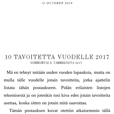
06 OCTOBER 2019
13 OCTOBER 2019
31 AUGUST 2019
18 AUGUST 2019
03 NOVEMBER 2019
10 TAVOITETTA VUODELLE 2017
SUNNUNTAI 8. TAMMIKUUTA 2017
Mä en tehnyt mitään uuden vuoden lupauksia, mutta on
mulla tälle vuodelle jotain tavoitteita, jotka ajattelin
listata tähän postaukseen. Pidän erilaisten listojen
tekemisestä ja on jotenkin tosi kiva edes jotain tavoitteita
asettaa, koska sitten on jotain mitä saavuttaa.
Tämän postauksen kuvat otettiin aikaisemmin tällä