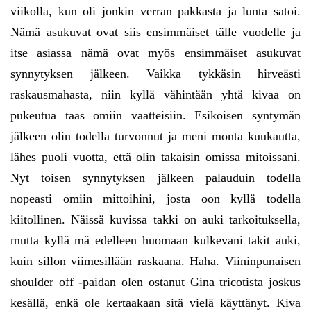
viikolla, kun oli jonkin verran pakkasta ja lunta satoi.
Nämä asukuvat ovat siis ensimmäiset tälle vuodelle ja
itse asiassa nämä ovat myös ensimmäiset asukuvat
synnytyksen jälkeen. Vaikka tykkäsin hirveästi
raskausmahasta, niin kyllä vähintään yhtä kivaa on
pukeutua taas omiin vaatteisiin. Esikoisen syntymän
jälkeen olin todella turvonnut ja meni monta kuukautta,
lähes puoli vuotta, että olin takaisin omissa mitoissani.
Nyt toisen synnytyksen jälkeen palauduin todella
nopeasti omiin mittoihini, josta oon kyllä todella
kiitollinen. Näissä kuvissa takki on auki tarkoituksella,
mutta kyllä mä edelleen huomaan kulkevani takit auki,
kuin sillon viimesillään raskaana. Haha. Viininpunaisen
shoulder off -paidan olen ostanut Gina tricotista joskus
kesällä, enkä ole kertaakaan sitä vielä käyttänyt. Kiva