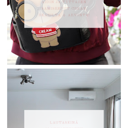
ÄIDIN JA TYTTÄREN
SAMISREPUT CREAM
BEARILTA + ARVONTA!
LAUTASEINÄ