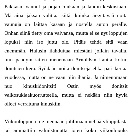
Pakkasin vaunut ja pojan mukaan ja lähdin keskustaan.
Mä aina jaksan valittaa siitä, kuinka ärsyttävää noita
vaunuja on laittaa kasaan ja nostella auton perälle.
Onhan siinä tietty oma vaivansa, mutta ei se nyt loppujen
lopuksi niin iso juttu ole. Pitäis tehdä sitä vaan
enemmän. Halusin ilahduttaa miestäni jollain tavalla,
niin päädyin sitten menemään Arnoldsin kautta kotiin
donitsien kera. Syödään noita donitseja ehkä pari kertaa
vuodessa, mutta on ne vaan niin ihania. Ja nimenomaan
nuo kinuskidonitsit! Ostin myös donitsit
valkosuklaakuorrutteella, mutta ei nekään niin hyviä
olleet verrattuna kinuskiin.
Viikonloppuna me mennään juhlimaan neljää ylioppilasta
tai ammattiin valmistunutta joten koko viikonlopuks