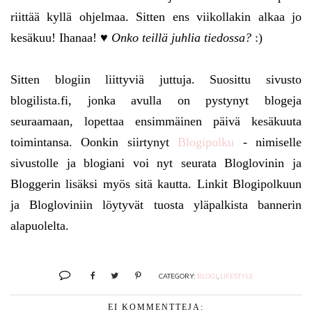
riittää kyllä ohjelmaa. Sitten ens viikollakin alkaa jo
kesäkuu! Ihanaa! ♥
Onko teillä juhlia tiedossa?
:)
Sitten blogiin liittyviä juttuja. Suosittu sivusto
blogilista.fi, jonka avulla on pystynyt blogeja
seuraamaan, lopettaa ensimmäinen päivä kesäkuuta
toimintansa. Oonkin siirtynyt
Blogipolku
- nimiselle
sivustolle ja blogiani voi nyt seurata Bloglovinin ja
Bloggerin lisäksi myös sitä kautta. Linkit Blogipolkuun
ja Blogloviniin löytyvät tuosta yläpalkista bannerin
alapuolelta.
CATEGORY:
BLOGI
,
LIFESTYLE
EI KOMMENTTEJA: