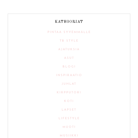
KATEGORIAT
PINTAA SYVEMMÄLLE
TB STYLE
AJATUKSIA
ASUT
BLOGI
INSPIRAATIO
JUHLAT
KIRPPUTORI
KOTI
LAPSET
LIFESTYLE
MUOTI
MUSIIKKI