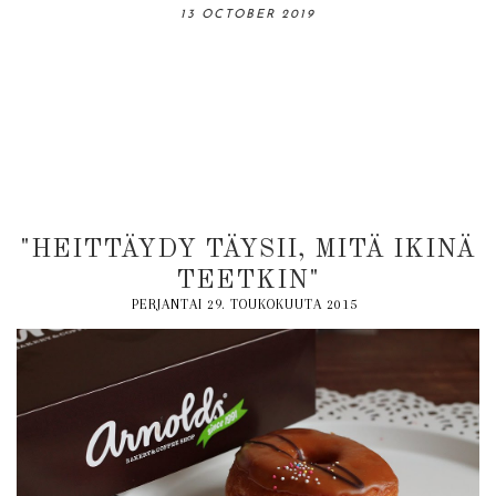
06 OCTOBER 2019
13 OCTOBER 2019
31 AUGUST 2019
18 AUGUST 2019
03 NOVEMBER 2019
"HEITTÄYDY TÄYSII, MITÄ IKINÄ
TEETKIN"
PERJANTAI 29. TOUKOKUUTA 2015