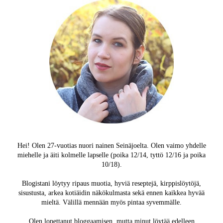
Hei! Olen 27-vuotias nuori nainen Seinäjoelta. Olen vaimo yhdelle
miehelle ja äiti kolmelle lapselle (poika 12/14, tyttö 12/16 ja poika
10/18).
Blogistani löytyy ripaus muotia, hyviä reseptejä, kirppislöytöjä,
sisustusta, arkea kotiäidin näkökulmasta sekä ennen kaikkea hyvää
mieltä. Välillä mennään myös pintaa syvemmälle.
Olen lopettanut bloggaamisen, mutta minut löytää edelleen