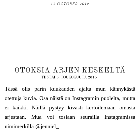
06 OCTOBER 2019
13 OCTOBER 2019
31 AUGUST 2019
18 AUGUST 2019
03 NOVEMBER 2019
OTOKSIA ARJEN KESKELTÄ
TIISTAI 5. TOUKOKUUTA 2015
Tässä olis parin kuukauden ajalta mun kännykästä
otettuja kuvia. Osa näistä on Instagramin puolelta, mutta
ei kaikki. Näillä pystyy kivasti kertoilemaan omasta
arjestaan. Mua voi tosiaan seurailla Instagramissa
nimimerkillä @jenniel_