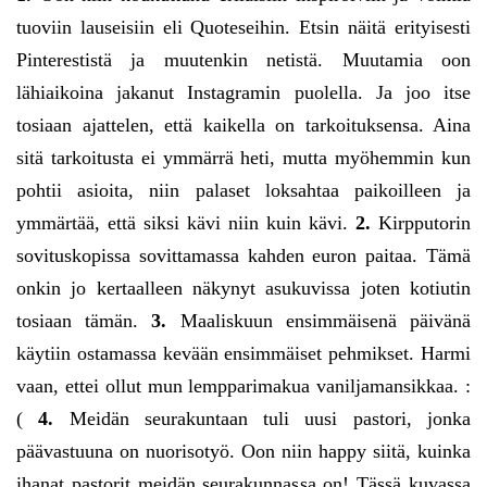
tuoviin lauseisiin eli Quoteseihin. Etsin näitä erityisesti
Pinterestistä ja muutenkin netistä. Muutamia oon
lähiaikoina jakanut Instagramin puolella. Ja joo itse
tosiaan ajattelen, että kaikella on tarkoituksensa. Aina
sitä tarkoitusta ei ymmärrä heti, mutta myöhemmin kun
pohtii asioita, niin palaset loksahtaa paikoilleen ja
ymmärtää, että siksi kävi niin kuin kävi.
2.
Kirpputorin
sovituskopissa sovittamassa kahden euron paitaa. Tämä
onkin jo kertaalleen näkynyt asukuvissa joten kotiutin
tosiaan tämän.
3.
Maaliskuun ensimmäisenä päivänä
käytiin ostamassa kevään ensimmäiset pehmikset. Harmi
vaan, ettei ollut mun lempparimakua vaniljamansikkaa. :
(
4.
Meidän seurakuntaan tuli uusi pastori, jonka
päävastuuna on nuorisotyö. Oon niin happy siitä, kuinka
ihanat pastorit meidän seurakunnassa on! Tässä kuvassa