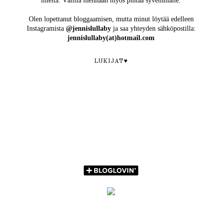
mieltä. Välillä mennään myös pintaa syvemmälle.
Olen lopettanut bloggaamisen, mutta minut löytää edelleen
Instagramista
@jennislullaby
ja saa yhteyden sähköpostilla:
jennislullaby(at)hotmail.com
LUKIJAT♥