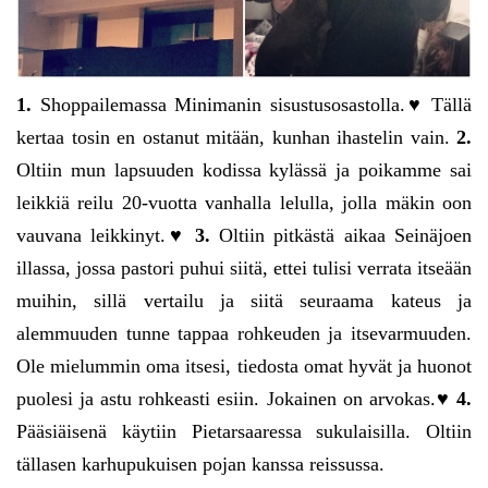
1.
Shoppailemassa Minimanin sisustusosastolla.♥ Tällä
kertaa tosin en ostanut mitään, kunhan ihastelin vain.
2.
Oltiin mun lapsuuden kodissa kylässä ja poikamme sai
leikkiä reilu 20-vuotta vanhalla lelulla, jolla mäkin oon
vauvana leikkinyt.♥
3.
Oltiin pitkästä aikaa Seinäjoen
illassa, jossa pastori puhui siitä, ettei tulisi verrata itseään
muihin, sillä vertailu ja siitä seuraama kateus ja
alemmuuden tunne tappaa rohkeuden ja itsevarmuuden.
Ole mielummin oma itsesi, tiedosta omat hyvät ja huonot
puolesi ja astu rohkeasti esiin. Jokainen on arvokas.♥
4.
Pääsiäisenä käytiin Pietarsaaressa sukulaisilla. Oltiin
tällasen karhupukuisen pojan kanssa reissussa.