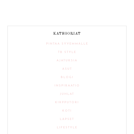
KATEGORIAT
PINTAA SYVEMMÄLLE
TB STYLE
AJATUKSIA
ASUT
BLOGI
INSPIRAATIO
JUHLAT
KIRPPUTORI
KOTI
LAPSET
LIFESTYLE