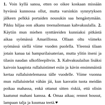
1.
Voin kyllä sanoa, etten oo oikee koskaan missään
hyvässä kunnossa ollut, mutta varsinkin synnytyksen
jälkeen pelkkä portaiden nousukin saa hengästymään.
Pikku hiljaa oon alkanu treenailemaan kahvakuulalla.
2.
Käytiin mun miehen synttäreiden kunniaksi pitkästä
aikaa syömässä Amarillossa. Ollaan oltu viimeks
syömässä siellä viime vuoden puolella. Yleensä tilaan
jotain kanaa tai hampurilaisaterian, mutta ylitin itseni ja
tilasin naudan ulkofileepihvin.
3.
Kahvakuulailun lisäksi
kaivoin kaapista rullaluistimet esiin ja kävin ensimmäistä
kertaa rullaluistelemassa tälle vuodelle. Viime vuonna
mun rullaluistelut vähän jäi, kun kasvatin tuota meidän
poikaa mahassa, enkä ottanut sitten riskiä, että olisin
kaatunut mahani kanssa.
4.
Omaa aikaa; rennot housut,
lampaan talja ja kuumaa teetä.♥