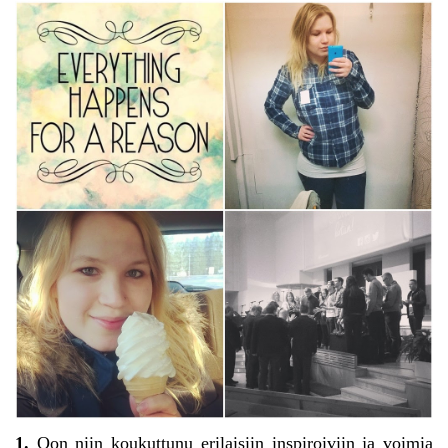
1.
Oon niin koukuttunu erilaisiin inspiroiviin ja voimia