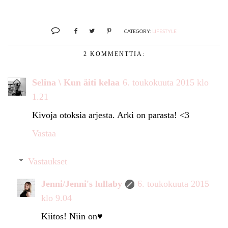
CATEGORY:
LIFESTYLE
2 KOMMENTTIA:
Selina \ Kun äiti kelaa
6. toukokuuta 2015 klo
1.21
Kivoja otoksia arjesta. Arki on parasta! <3
Vastaa
Vastaukset
Jenni/Jenni's lullaby
6. toukokuuta 2015
klo 9.04
Kiitos! Niin on♥